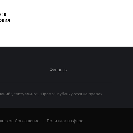
Пенсии для украинцев в
Банки усилили
Польше: кто может
контроль переводов:
: в
получать выплаты
какие операции мог
овия
заблокировать карт
Финансы
аний", "Актуально", "Промо", публикуются на правах
льское Соглашение
|
Политика в сфере