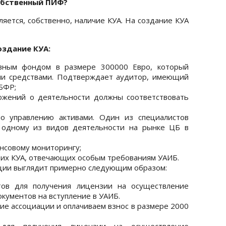
обственный ПИФ?
яется, собственно, наличие КУА. На создание КУА
здание КУА:
авным фондом в размере 300000 Евро, который
и средствами. Подтверждает аудитор, имеющий
БФР;
ожений о деятельности должны соответствовать
по управлению активами. Один из специалистов
 одному из видов деятельности на рынке ЦБ в
нсовому мониторингу;
их КУА, отвечающих особым требованиям УАИБ.
ии выглядит примерно следующим образом:
тов для получения лицензии на осуществление
кументов на вступление в УАИБ.
е ассоциации и оплачиваем взнос в размере 2000
для получения лицензии на осуществление