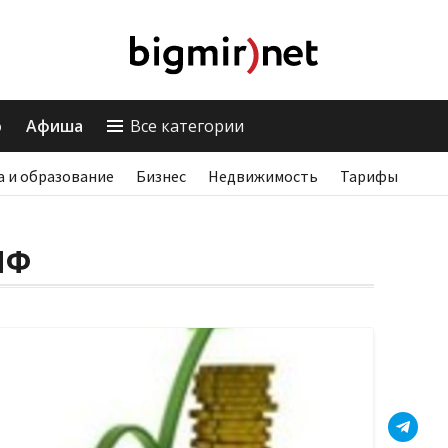
о
Афиша
Все категории
а и образование
Бизнес
Недвижимость
Тарифы
ИФ