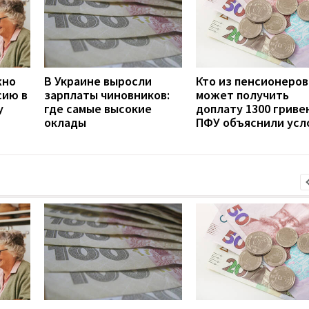
жно
В Украине выросли
Кто из пенсионеров
сию в
зарплаты чиновников:
может получить
у
где самые высокие
доплату 1300 гривен
оклады
ПФУ объяснили усл