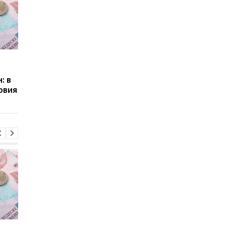
Пенсии для украинцев в
Банки усилили
Польше: кто может
контроль переводов:
: в
получать выплаты
какие операции мог
овия
заблокировать карт