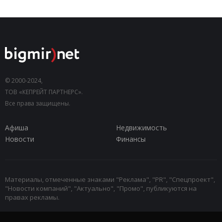
© 2000-2024,
ТОВ «КЕПРЕЙТ ПАРТНЕРС».
Все права защищены.
Афиша
Недвижимость
Новости
Финансы
Материалы, отмеченные знаками "Реклама", "PR", "Спецпроект",
"Новости компаний", "Актуально", "Промо", публикуются на
правах рекламы.