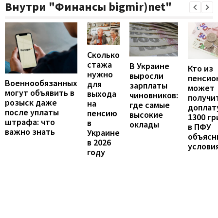
Внутри "Финансы bigmir)net"
Сколько
стажа
В Украине
Кто из
нужно
выросли
пенсио
Военнообязанных
для
зарплаты
может
могут объявить в
выхода
чиновников:
получи
розыск даже
на
где самые
доплат
после уплаты
пенсию
высокие
1300 гр
штрафа: что
в
оклады
в ПФУ
важно знать
Украине
объясн
в 2026
услови
году