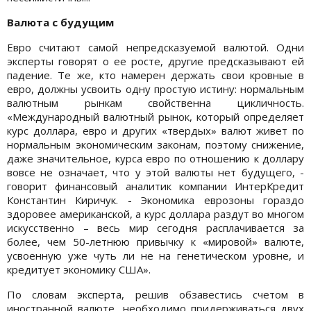
Валюта с будущим
Евро считают самой непредсказуемой валютой. Одни
эксперты говорят о ее росте, другие предсказывают ей
падение. Те же, кто намерен держать свои кровные в
евро, должны усвоить одну простую истину: нормальным
валютным рынкам свойственна цикличность.
«Международный валютный рынок, который определяет
курс доллара, евро и других «твердых» валют живет по
нормальным экономическим законам, поэтому снижение,
даже значительное, курса евро по отношению к доллару
вовсе не означает, что у этой валюты нет будущего, -
говорит финансовый аналитик компании ИнтерКредит
Константин Киричук. - Экономика еврозоны гораздо
здоровее американской, а курс доллара раздут во многом
искусственно – весь мир сегодня расплачивается за
более, чем 50-летнюю привычку к «мировой» валюте,
усвоенную уже чуть ли не на генетическом уровне, и
кредитует экономику США».
По словам эксперта, решив обзавестись счетом в
иностранной валюте, необходимо придерживаться двух