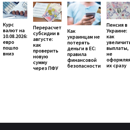
Курс
Пенсия в
Перерасчет
валют на
Украине:
Как
субсидии в
10.08.2026:
как
украинцам не
августе:
евро
увеличит
потерять
как
пошло
выплаты,
деньги в ЕС:
проверить
вниз
не
правила
новую
оформля
финансовой
сумму
их сразу
безопасности
через ПФУ