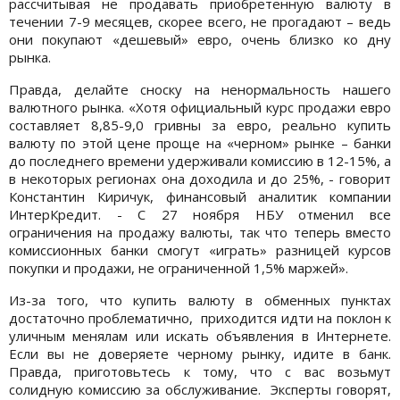
рассчитывая не продавать приобретенную валюту в
течении 7-9 месяцев, скорее всего, не прогадают – ведь
они покупают «дешевый» евро, очень близко ко дну
рынка.
Правда, делайте сноску на ненормальность нашего
валютного рынка. «Хотя официальный курс продажи евро
составляет 8,85-9,0 гривны за евро, реально купить
валюту по этой цене проще на «черном» рынке – банки
до последнего времени удерживали комиссию в 12-15%, а
в некоторых регионах она доходила и до 25%, - говорит
Константин Киричук, финансовый аналитик компании
ИнтерКредит. - С 27 ноября НБУ отменил все
ограничения на продажу валюты, так что теперь вместо
комиссионных банки смогут «играть» разницей курсов
покупки и продажи, не ограниченной 1,5% маржей».
Из-за того, что купить валюту в обменных пунктах
достаточно проблематично, приходится идти на поклон к
уличным менялам или искать объявления в Интернете.
Если вы не доверяете черному рынку, идите в банк.
Правда, приготовьтесь к тому, что с вас возьмут
солидную комиссию за обслуживание. Эксперты говорят,