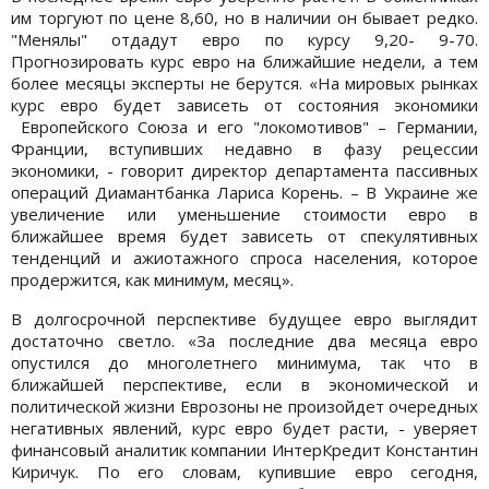
им торгуют по цене 8,60, но в наличии он бывает редко.
"Менялы" отдадут евро по курсу 9,20- 9-70.
Прогнозировать курс евро на ближайшие недели, а тем
более месяцы эксперты не берутся. «На мировых рынках
курс евро будет зависеть от состояния экономики
Европейского Союза и его "локомотивов" – Германии,
Франции, вступивших недавно в фазу рецессии
экономики, - говорит директор департамента пассивных
операций Диамантбанка Лариса Корень. – В Украине же
увеличение или уменьшение стоимости евро в
ближайшее время будет зависеть от спекулятивных
тенденций и ажиотажного спроса населения, которое
продержится, как минимум, месяц».
В долгосрочной перспективе будущее евро выглядит
достаточно светло. «За последние два месяца евро
опустился до многолетнего минимума, так что в
ближайшей перспективе, если в экономической и
политической жизни Еврозоны не произойдет очередных
негативных явлений, курс евро будет расти, - уверяет
финансовый аналитик компании ИнтерКредит Константин
Киричук. По его словам, купившие евро сегодня,