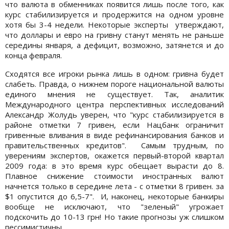
что валюта в обменниках появится лишь после того, как
курс стабилизируется и продержится на одном уровне
хотя бы 3-4 недели. Некоторые эксперты утверждают,
что доллары и евро на гривну станут менять не раньше
середины января, а дефицит, возможно, затянется и до
конца февраля.
Сходятся все игроки рынка лишь в одном: гривна будет
слабеть. Правда, о нижнем пороге национальной валюты
единого мнения не существует. Так, аналитик
Международного центра перспективных исследований
Александр Жолудь уверен, что "курс стабилизируется в
районе отметки 7 гривен, если Нацбанк ограничит
гривенные вливания в виде рефинансирования банков и
правительственных кредитов". Самым трудным, по
уверениям экспертов, окажется первый-второй квартал
2009 года: в это время курс обещает вырасти до 8.
Плавное снижение стоимости иностранных валют
начнется только в середине лета - с отметки 8 гривен. за
$1 опустится до 6,5-7". И, наконец, некоторые банкиры
вообще не исключают, что "зеленый" угрожает
подскочить до 10-13 грн! Но такие прогнозы уж слишком
пессимистичны...