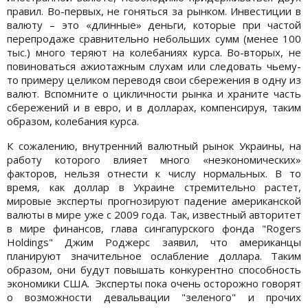
правил. Во-первых, не гоняться за рынком. Инвестиции в
валюту – это «длинные» деньги, которые при частой
перепродаже сравнительно небольших сумм (менее 100
тыс.) много теряют на колебаниях курса. Во-вторых, не
повиноваться ажиотажным слухам или следовать чьему-
то примеру целиком переводя свои сбережения в одну из
валют. Вспомните о цикличности рынка и храните часть
сбережений и в евро, и в долларах, компенсируя, таким
образом, колебания курса.
К сожалению, внутренний валютный рынок Украины, на
работу которого влияет много «неэкономических»
факторов, нельзя отнести к числу нормальных. В то
время, как доллар в Украине стремительно растет,
мировые эксперты прогнозируют падение американской
валюты в мире уже с 2009 года. Так, известный авторитет
в мире финансов, глава сингапурского фонда "Rogers
Holdings" Джим Роджерс заявил, что американцы
планируют значительное ослабление доллара. Таким
образом, они будут повышать конкурентно способность
экономики США. Эксперты пока очень осторожно говорят
о возможности девальвации "зеленого" и прочих