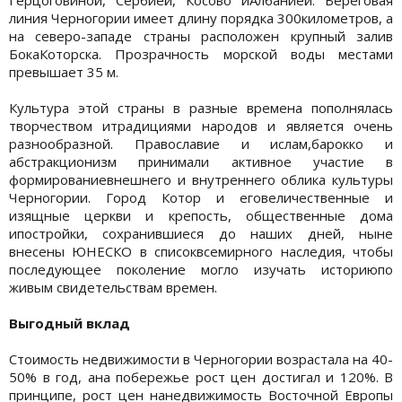
линия Черногории имеет длину порядка 300километров, а
на северо-западе страны расположен крупный залив
БокаКоторска. Прозрачность морской воды местами
превышает 35 м.
Культура этой страны в разные времена пополнялась
творчеством итрадициями народов и является очень
разнообразной. Православие и ислам,барокко и
абстракционизм принимали активное участие в
формированиевнешнего и внутреннего облика культуры
Черногории. Город Котор и еговеличественные и
изящные церкви и крепость, общественные дома
ипостройки, сохранившиеся до наших дней, ныне
внесены ЮНЕСКО в списоквсемирного наследия, чтобы
последующее поколение могло изучать историюпо
живым свидетельствам времен.
Выгодный вклад
Стоимость недвижимости в Черногории возрастала на 40-
50% в год, ана побережье рост цен достигал и 120%. В
принципе, рост цен нанедвижимость Восточной Европы