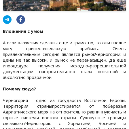
Вложения с умом
А если вложения сделаны еще и грамотно, то они вполне
могу принестинеплохую прибыль. Очень
привлекательным сегодня является рынокЧерногории: и
цены не так высоки, и рынок не перенасыщен. Да еще
ипроцедура получения исходно-разрешительной
документации настроительство стала понятной и
абсолютно прозрачной.
Почему сюда?
Черногория - одно из государств Восточной Европы.
Территория страныпростирается от побережья
Адриатического моря на относительно равниннуючасть и
горные системы востока страны. Сухопутные границы
связываютЧерногорию с Хорватией, Боснией и
Герцоговиной, Сербией, Косово иАлбанией. Береговая