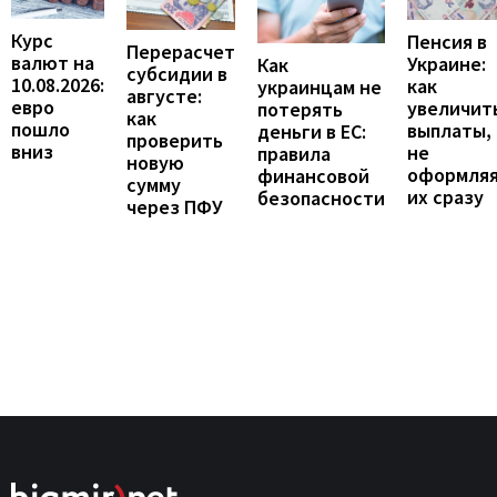
Курс
Пенсия в
Перерасчет
валют на
Украине:
Как
субсидии в
10.08.2026:
как
украинцам не
августе:
евро
увеличит
потерять
как
пошло
выплаты,
деньги в ЕС:
проверить
вниз
не
правила
новую
оформля
финансовой
сумму
их сразу
безопасности
через ПФУ