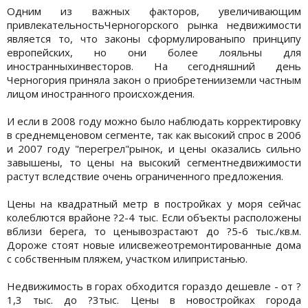
Одним из важных факторов, увеличивающим
привлекательностьЧерногорского рынка недвижимости
является то, что законы сформулированыпо принципу
европейских, но они более лояльны для
иностранныхинвесторов. На сегодняшний день
Черногория приняла закон о приобретенииземли частным
лицом иностранного происхождения.
И если в 2008 году можно было наблюдать корректировку
в среднемценовом сегменте, так как высокий спрос в 2006
и 2007 году "перегрел"рынок, и цены оказались сильно
завышены, то цены на высокий сегментнедвижимости
растут вследствие очень ограниченного предложения.
Цены на квадратный метр в постройках у моря сейчас
колеблются врайоне ?2-4 тыс. Если объекты расположены
вблизи берега, то ценывозрастают до ?5-6 тыс./кв.м.
Дороже стоят новые илисвежеотремонтированные дома
с собственным пляжем, участком илипристанью.
Недвижимость в горах обходится гораздо дешевле - от ?
1,3 тыс. до ?3тыс. Цены в новостройках города