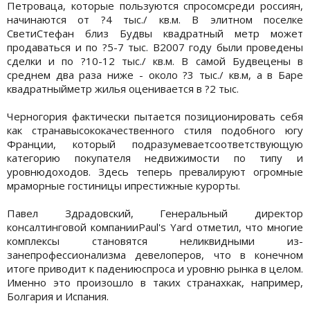
Петроваца, которые пользуются спросомсреди россиян,
начинаются от ?4 тыс./ кв.м. В элитном поселке
СветиСтефан близ Будвы квадратный метр может
продаваться и по ?5-7 тыс. В2007 году были проведены
сделки и по ?10-12 тыс./ кв.м. В самой Будвецены в
среднем два раза ниже - около ?3 тыс./ кв.м, а в Баре
квадратныйметр жилья оценивается в ?2 тыс.
Черногория фактически пытается позиционировать себя
как странавысококачественного стиля подобного югу
Франции, который подразумеваетсоответствующую
категорию покупателя недвижимости по типу и
уровнюдоходов. Здесь теперь превалируют огромные
мраморные гостиницы ипрестижные курорты.
Павел Здрадовский, Генеральный директор
консалтинговой компанииPaul's Yard отметил, что многие
комплексы становятся неликвидными из-
занепрофессионализма девелоперов, что в конечном
итоге приводит к падениюспроса и уровню рынка в целом.
Именно это произошло в таких странахкак, например,
Болгария и Испания.