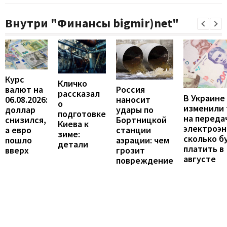
Внутри "Финансы bigmir)net"
Курс
Кличко
валют на
Россия
рассказал
В Украине
06.08.2026:
наносит
о
изменили
доллар
удары по
подготовке
на переда
снизился,
Бортницкой
Киева к
электроэн
а евро
станции
зиме:
сколько б
пошло
аэрации: чем
детали
платить в
вверх
грозит
августе
повреждение