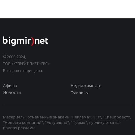
© 2000-2024,
ТОВ «КЕПРЕЙТ ПАРТНЕРС».
Все права защищены.
Афиша
Недвижимость
Новости
Финансы
Материалы, отмеченные знаками "Реклама", "PR", "Спецпроект",
"Новости компаний", "Актуально", "Промо", публикуются на
правах рекламы.