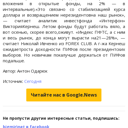
вложения в открытые фонды, на 2% — в
интервальные).«Это связано со стабилизацией курса
доллара и возвращением нерезидентовна наш рынок»,
— считает аналитик инвестфонда «Интерфон»
ВикторияКернеш. Летом фонды будут работать вяло, а
вот осенью, скорее всего,оживут. «Индекс ПФТС, а с ним
и весь рынок, до конца могут вырасти на21—28%», —
считает Николай Ивченко из FOREX CLUB. А г-жа Кернеш
ожидаетроста доходности ПИФов после президентских
выборов. Но новичкам покалучше держаться от ПИФов
подальше.
Автор: Антон Одарюк
Источник:
Сегодня
Читайте нас в Google.News
Не пропусти другие интересные статьи, подпишись:
bigmir)net в facebook