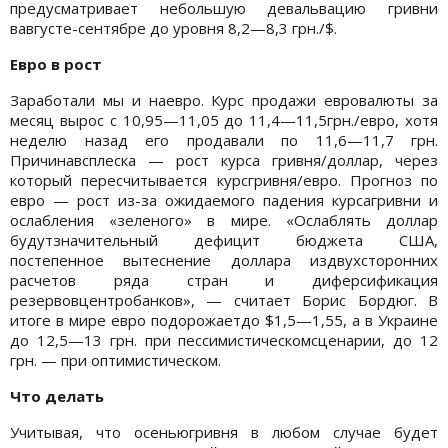
предусматривает небольшую девальвацию гривни
вавгусте-сентябре до уровня 8,2—8,3 грн./$.
Евро в рост
Заработали мы и наевро. Курс продажи евровалюты за
месяц вырос с 10,95—11,05 до 11,4—11,5грн./евро, хотя
неделю назад его продавали по 11,6—11,7 грн.
Причинавсплеска — рост курса гривня/доллар, через
который пересчитывается курсгривня/евро. Прогноз по
евро — рост из-за ожидаемого падения курсагривни и
ослабления «зеленого» в мире. «Ослаблять доллар
будутзначительный дефицит бюджета США,
постепенное вытеснение доллара издвухсторонних
расчетов ряда стран и диферсификация
резервовцентробанков», — считает Борис Бордюг. В
итоге в мире евро подорожаетдо $1,5—1,55, а в Украине
до 12,5—13 грн. при пессимистическомсценарии, до 12
грн. — при оптимистическом.
Что делать
Учитывая, что осеньюгривня в любом случае будет