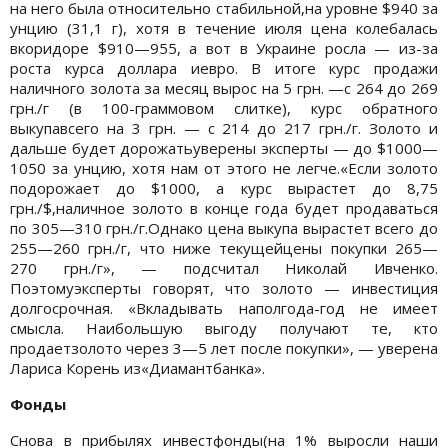
на него была относительно стабильной,на уровне $940 за
унцию (31,1 г), хотя в течение июля цена колебалась
вкоридоре $910—955, а вот в Украине росла — из-за
роста курса доллара иевро. В итоге курс продажи
наличного золота за месяц вырос на 5 грн. —с 264 до 269
грн./г (в 100-граммовом слитке), курс обратного
выкупавсего на 3 грн. — с 214 до 217 грн./г. Золото и
дальше будет дорожатьуверены эксперты — до $1000—
1050 за унцию, хотя нам от этого не легче.«Если золото
подорожает до $1000, а курс вырастет до 8,75
грн./$,наличное золото в конце года будет продаваться
по 305—310 грн./г.Однако цена выкупа вырастет всего до
255—260 грн./г, что ниже текущейцены покупки 265—
270 грн./г», — подсчитал Николай Ивченко.
Поэтомуэксперты говорят, что золото — инвестиция
долгосрочная. «Вкладывать наполгода-год не имеет
смысла. Наибольшую выгоду получают те, кто
продаетзолото через 3—5 лет после покупки», — уверена
Лариса Корень из«Диамантбанка».
Фонды
Снова в прибылях инвестфонды(на 1% выросли наши