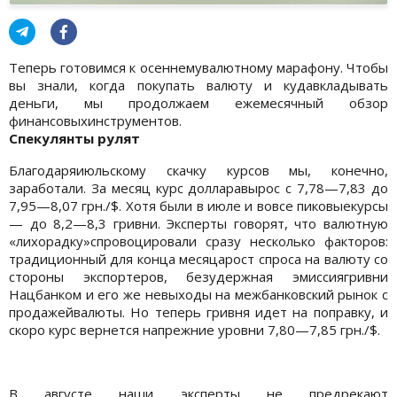
Теперь готовимся к осеннемувалютному марафону. Чтобы
вы знали, когда покупать валюту и кудавкладывать
деньги, мы продолжаем ежемесячный обзор
финансовыхинструментов.
Спекулянты рулят
Благодаряиюльскому скачку курсов мы, конечно,
заработали. За месяц курс долларавырос с 7,78—7,83 до
7,95—8,07 грн./$. Хотя были в июле и вовсе пиковыекурсы
— до 8,2—8,3 гривни. Эксперты говорят, что валютную
«лихорадку»спровоцировали сразу несколько факторов:
традиционный для конца месяцарост спроса на валюту со
стороны экспортеров, безудержная эмиссиягривни
Нацбанком и его же невыходы на межбанковский рынок с
продажейвалюты. Но теперь гривня идет на поправку, и
скоро курс вернется напрежние уровни 7,80—7,85 грн./$.
В августе наши эксперты не предрекают