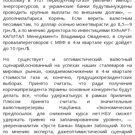
энергоресурсов, а украинские банки будутвынуждены
проводить крупные выплаты по внешним долгам», —
дополнилаЛариса Корень. Если верить валютным
пессимистам, то доллар осенью можетвырасти до 8,5—9
грн./$, а по мнению директора по инвестициями КУА«АРТ-
КАПИТАЛ Менеджмент» Владимира Оваденко, в случае
провалапереговоров с МВФ в 4-м квартале курс дойдет
до 10 грн./$.
Но существует и оптимистический валютный
сценарий,основанный на успехах наших сталеваров на
мировых рынках, ожидаемомснижении в 4-м квартале
стоимости газа и, конечно, грядущихпрезидентских
выборах. Принято считать, что ради получения
корочкипрезидента Украины основные конкуренты будут
делать все, чтобы удержатькурс в рамках приличия.
Плюсом принято считать и значительные
валютныерезервы Нацбанка. «Экономических
предпосылок для снижения курса нет.НБУ сможет
удержать гривню на запланированном уровне», —
уверенаналитик «Эрсте Банка» Марьян Заблоцкий. Хотя,
по мнению эксперта, дажеоптимистический сценарий