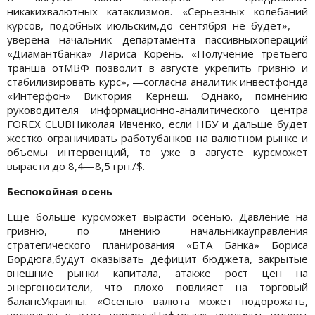
никакихвалютных катаклизмов. «Серьезных колебаний
курсов, подобных июльским,до сентября не будет», —
уверена начальник департамента пассивныхопераций
«Диамантбанка» Лариса Корень. «Получение третьего
транша отМВФ позволит в августе укрепить гривню и
стабилизировать курс», —согласна аналитик инвестфонда
«Интерфон» Виктория Кернеш. Однако, помнению
руководителя информационно-аналитического центра
FOREX CLUBНиколая Ивченко, если НБУ и дальше будет
жестко ограничивать работубанков на валютном рынке и
объемы интервенций, то уже в августе курсможет
вырасти до 8,4—8,5 грн./$.
Беспокойная осень
Еще больше курсможет вырасти осенью. Давление на
гривню, по мнению начальникауправления
стратегического планирования «БТА Банка» Бориса
Бордюга,будут оказывать дефицит бюджета, закрытые
внешние рынки капитала, атакже рост цен на
энергоносители, что плохо повлияет на торговый
балансУкраины. «Осенью валюта может подорожать,
поскольку в этот период«Нафтогаз» увеличит импорт