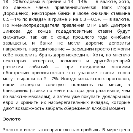
18—20%годовых в гривне и 13—14% — в валюте, хотя,
по данным члена правленияUniversal Bank Игоря
Дорошенко, некоторые банки в июле снизили ставкина
0,5—1% по вкладам в гривне и на 0,3—0,5% — в валюте.
По мнениюпредседателя правления OTP Bank Дмитрия
Зинкова, до конца годадепозитные ставки будут
снижаться, так как с конца прошлого года онибыли
завышены, и банки не могли дорогие депозиты
направлять накредитование — заемщики просто не могли
себе позволить брать дорогиекредиты. Хотя, по мнению
некоторых экспертов, возможен и другойсценарий
развития событий — при ожидаемом многими
обострении кризисатолько что упавшие ставки снова
могут вырасти на 5—7%. Исходя извалютных прогнозов,
наши эксперты советуют положить на месяц в
банкгривню (ставки по ней в полтора-два раза выше, чем
по валютнымвкладам), а затем уже покупать доллары или
евро и хранить их насберегательных вкладах, которые
дают возможность забрать сбережения влюбой момент.
Золото
Золото в июле такжепринесло нам прибыль. В мире цена