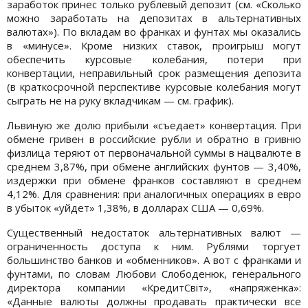
заработок принес только рублевый депозит (см. «Сколько
можно заработать на депозитах в альтернативных
валютах»). По вкладам во франках и фунтах мы оказались
в «минусе». Кроме низких ставок, проигрыш могут
обеспечить курсовые колебания, потери при
конвертации, неправильный срок размещения депозита
(в краткосрочной перспективе курсовые колебания могут
сыграть не на руку вкладчикам — см. график).
Львиную же долю прибыли «съедает» конвертация. При
обмене гривен в российские рубли и обратно в гривню
физлица теряют от первоначальной суммы в нацвалюте в
среднем 3,87%, при обмене английских фунтов — 3,40%,
издержки при обмене франков составляют в среднем
4,12%. Для сравнения: при аналогичных операциях в евро
в убыток «уйдет» 1,38%, в долларах США — 0,69%.
Существенный недостаток альтернативных валют —
ограниченность доступа к ним. Рублями торгует
большинство банков и «обменников». А вот с франками и
фунтами, по словам Любови Слободенюк, генерального
директора компании «КредитСвіт», «напряженка»:
«Данные валюты должны продавать практически все