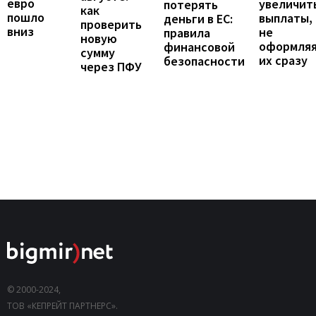
евро
увеличит
потерять
как
пошло
выплаты,
деньги в ЕС:
проверить
вниз
не
правила
новую
оформля
финансовой
сумму
их сразу
безопасности
через ПФУ
© 2000-2024,
ТОВ «КЕПРЕЙТ ПАРТНЕРС».