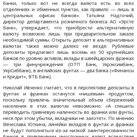
банки, только вот не всегда валюта есть во всех
отделениях и обменных пунктах, как правило — лишь в
центральных офисах банков». Татьяна Надточий,
директор департамента розничного бизнеса АО «Эрсте
Банк», утверждает, что приобрести альтернативную
валюту возможно лишь при предварительном заказе
необходимой суммы. Открыть депозит в альтернативных
валютах также можно далеко не везде. Рублевые
депозиты предлагают лишь восемь из 50 крупнейших
банков по уровню активов, вклады в швейцарских франках
— три финучреждения (ОТП Банк, Укрэксимбанк,
УкрСиббанк), в английских фунтах — два банка («Финансы
и Кредит», ВТБ Банк).
Николай Ивченко считает, что в перспективе депозиты в
фунтах и франках останутся «нишевым» продуктом,
поскольку привлечь значительный объем сбережений
населения в этих валютах невозможно: «А спешить
переводить гривневую наличность во франки или фунты,
неся при этом убытки, вкладчики не захотят». По мнению
Вячеслава Юткина, линейки вкладов в фунтах и франках
не будут пополняться из-за низкой заинтересованности
банков в привлечении иностранных валют вследствие