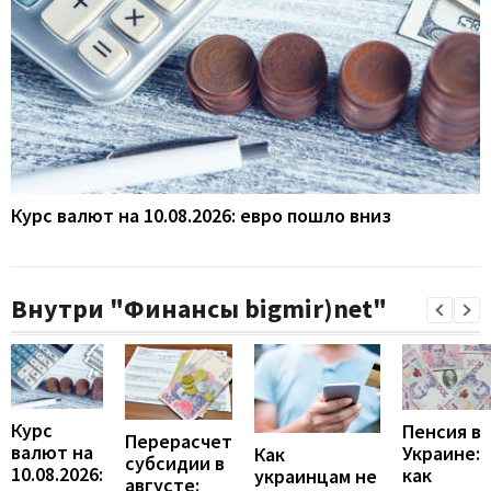
Курс валют на 10.08.2026: евро пошло вниз
Внутри "Финансы bigmir)net"
Курс
Пенсия в
Перерасчет
валют на
Украине:
Как
субсидии в
10.08.2026:
как
украинцам не
августе: