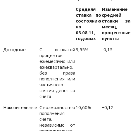
Средняя
Изменение
ставка по
средней
состоянию
ставки за
на
месяц,
03.08.11,
процентные
годовых
пункты
Доходные
С выплатой
9,55%
-0,15
процентов
ежемесячно или
ежеквартально,
без права
пополнения или
частичного
снятия денег со
счета
Накопительные
С возможностью
10,60%
+0,12
пополнения
счета,
независимо от
периодичности