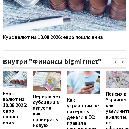
Курс валют на 10.08.2026: евро пошло вниз
Внутри "Финансы bigmir)net"
Курс
Пенсия в
Перерасчет
валют на
Украине:
Как
субсидии в
10.08.2026:
как
украинцам не
августе:
евро
увеличит
потерять
как
пошло
выплаты,
деньги в ЕС:
проверить
вниз
не
правила
новую
оформля
финансовой