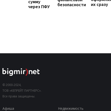
сумму
их сразу
безопасности
через ПФУ
© 2000-2024,
ТОВ «КЕПРЕЙТ ПАРТНЕРС».
Все права защищены.
Афиша
Недвижимость