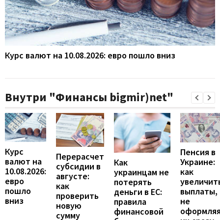
Курс валют на 10.08.2026: евро пошло вниз
Внутри "Финансы bigmir)net"
Курс
Пенсия в
Перерасчет
валют на
Украине:
Как
субсидии в
10.08.2026:
как
украинцам не
августе:
евро
увеличит
потерять
как
пошло
выплаты,
деньги в ЕС:
проверить
вниз
не
правила
новую
оформля
финансовой
сумму