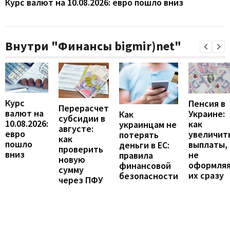
Курс валют на 10.08.2026: евро пошло вниз
Внутри "Финансы bigmir)net"
Курс
Пенсия в
Перерасчет
валют на
Украине:
Как
субсидии в
10.08.2026:
как
украинцам не
августе:
евро
увеличит
потерять
как
пошло
выплаты,
деньги в ЕС:
проверить
вниз
не
правила
новую
оформля
финансовой
сумму
их сразу
безопасности
через ПФУ