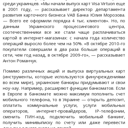
среди украинцев. «Мы начали выпуск карт Visa Virtuon еще
в 2001 году, — рассказывает директор департамента
развития карточного бизнеса VAB Банка Юлия Морозова.
— Всего ее оформили порядка 4 тыс. клиентов». Но, по
данным Украинского процессингового центра,
соотечественники все же стали чаще расплачиваться
картой в интернет-магазинах: с начала года количество
операций выросло более чем на 50%. «В октябре 2010-го
покупатели совершили в два раза больше операций в
сети, чем год назад, в октябре 2009-го», — рассказывает
Антон Романчук.
Помимо различных акций и выпуска виртуальных карт
(инструменты, которые используются финучреждениями
во всем мире), украинские банкиры придумывают и свои
ноу-хау. Например, расширяют функции банкоматов. Если
в Европе в банкомате можно максимум пополнить счет
мобильного телефона, то в Украине — открыть депозит,
оплатить коммунальные услуги, услуги мобильных
операторов, интернет-провайдеров, IP-телефонии,
сменить ПИН-код, подключить мобильный банкинг,
получить минивыписку по счету или даже перевести
деньги с одного счета на другой.