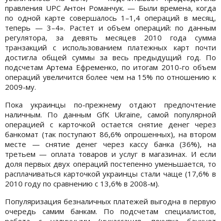
правления UPC Антон Романчук. — Были времена, когда
по одной карте совершалось 1–1,4 операций в месяц,
теперь — 3–4». Растет и объем операций: по данным
регулятора, за девять месяцев 2010 года сумма
транзакций с использованием платежных карт почти
достигла общей суммы за весь предыдущий год. По
подсчетам Артема Ефременко, по итогам 2010-го объем
операций увеличится более чем на 15% по отношению к
2009-му.
Пока украинцы по-прежнему отдают предпочтение
наличным. По данным GfK Ukraine, самой популярной
операцией с карточкой остается снятие денег через
банкомат (так поступают 86,6% опрошенных), на втором
месте — снятие денег через кассу банка (36%), на
третьем — оплата товаров и услуг в магазинах. И если
доля первых двух операций постепенно уменьшается, то
расплачиваться карточкой украинцы стали чаще (17,6% в
2010 году по сравнению с 13,6% в 2008-м).
Популяризация безналичных платежей выгодна в первую
очередь самим банкам. По подсчетам специалистов,
работа с наличными (инкассация, покупка банкнот