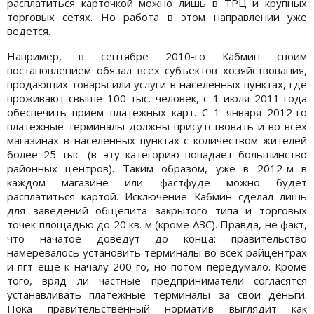
расплатиться карточкой можно лишь в ТРЦ и крупных
торговых сетях. Но работа в этом направлении уже
ведется.
Например, в сентябре 2010-го Кабмин своим
постановлением обязал всех субъектов хозяйствования,
продающих товары или услуги в населенных пунктах, где
проживают свыше 100 тыс. человек, с 1 июля 2011 года
обеспечить прием платежных карт. С 1 января 2012-го
платежные терминалы должны присутствовать и во всех
магазинах в населенных пунктах с количеством жителей
более 25 тыс. (в эту категорию попадает большинство
районных центров). Таким образом, уже в 2012-м в
каждом магазине или фастфуде можно будет
расплатиться картой. Исключение Кабмин сделал лишь
для заведений общепита закрытого типа и торговых
точек площадью до 20 кв. м (кроме АЗС). Правда, не факт,
что начатое доведут до конца: правительство
намеревалось установить терминалы во всех райцентрах
и пгт еще к началу 200-го, но потом передумало. Кроме
того, вряд ли частные предприниматели согласятся
устанавливать платежные терминалы за свои деньги.
Пока правительственный норматив выглядит как