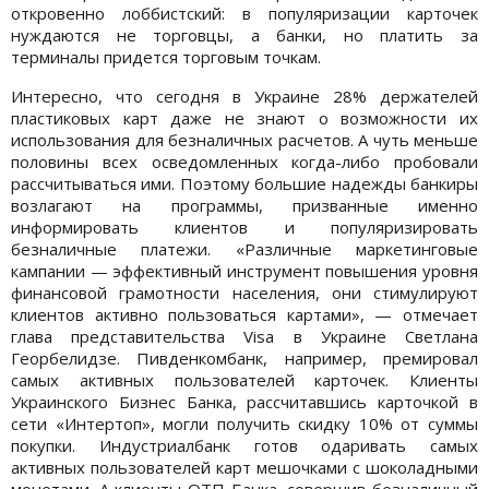
откровенно лоббистский: в популяризации карточек
нуждаются не торговцы, а банки, но платить за
терминалы придется торговым точкам.
Интересно, что сегодня в Украине 28% держателей
пластиковых карт даже не знают о возможности их
использования для безналичных расчетов. А чуть меньше
половины всех осведомленных когда-либо пробовали
рассчитываться ими. Поэтому большие надежды банкиры
возлагают на программы, призванные именно
информировать клиентов и популяризировать
безналичные платежи. «Различные маркетинговые
кампании — эффективный инструмент повышения уровня
финансовой грамотности населения, они стимулируют
клиентов активно пользоваться картами», — отмечает
глава представительства Visa в Украине Светлана
Георбелидзе. Пивденкомбанк, например, премировал
самых активных пользователей карточек. Клиенты
Украинского Бизнес Банка, рассчитавшись карточкой в
сети «Интертоп», могли получить скидку 10% от суммы
покупки. Индустриалбанк готов одаривать самых
активных пользователей карт мешочками с шоколадными
монетами. А клиенты ОТП Банка, совершив безналичный