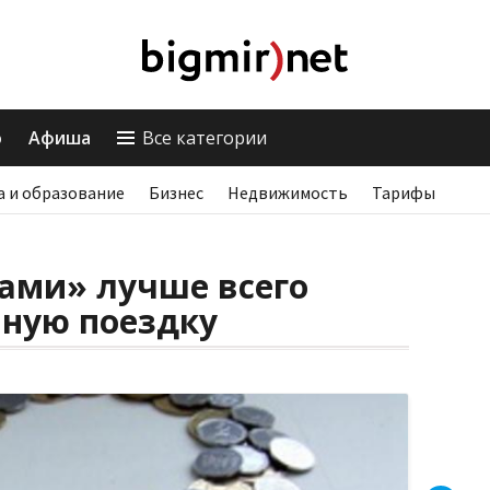
о
Афиша
Все категории
а и образование
Бизнес
Недвижимость
Тарифы
ами» лучше всего
чную поездку