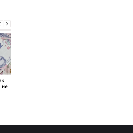
работы
ак
Проезд по 30 грн в
Выплата 3100 грн ко
 не
Киеве: почему
Дню Независимости
работники с низкими
кому нужно подать
зарплатами уходят с
заявление в ПФУ
работы