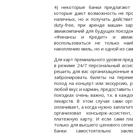
4) некоторые банки предлагают 
которые дают возможность не прос
наличных, но и получать действит
duty-free, при аренде машин за
авиакомпаний для будущих поездок
«Финансы и Кредит» и авиак
воспользоваться не только на
накоплению миль, но и одной из са
Для карт премиального уровня пред
в режиме 24/7 персональный ассис
решить для вас организационные в
забронировать билеты на перем
поход на концерт или экскурсию, 
любой вкус и карман, предоставить
поездках очень важно, т.к. в кажд
лекарств. В этом случае сами ор
оплачивает, а когда нужно заплатит
организовал консьерж-ассистен
платежную карту. И если сами пл
только для высшего ценового сегмента
банки самостоятельно заклю