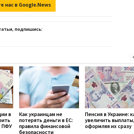
е нас в Google.News
татьи, подпишись:
дии в
Как украинцам не
Пенсия в Украине: к
рить
потерять деньги в ЕС:
увеличить выплаты,
з ПФУ
правила финансовой
оформляя их сразу
безопасности