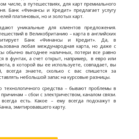
м числе, в путешествиях, для карт премиального
ня. Банк «Финансы и Кредит» предлагает услугу
елей платиновых, но и золотых карт.
здают уникальные для клиентов предложения.
тешествий в Великобританию – карта в английских
эмитирует Банк «Финансы и Кредит». Да, в
ьзована любая международная карта, но даже с
сы обычно выгоднее наличных, потери все равно
ся в фунтах, а счет открыт, например, в евро или
люта, в которой вы ее используете, совпадает, вы
й, всегда знаете, сколько с вас спишется за
ставлять небольшой запас на курсовые разницы.
го технологичного средства – бывают проблемы в
причинам – сбои с электричеством, каналом связи.
всегда есть. Какое – ему всегда подскажут в
анка, эмитировавшего карту.