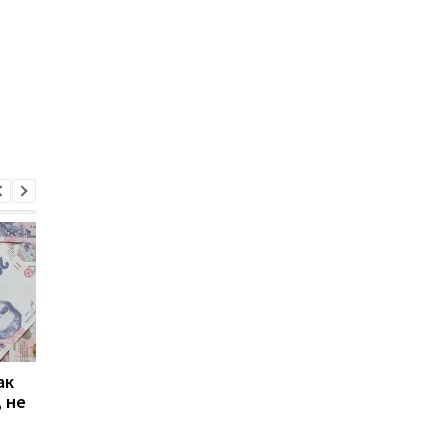
ак
Проезд по 30 грн в
Выплата 3100 грн ко
 не
Киеве: почему
Дню Независимости
работники с низкими
кому нужно подать
зарплатами уходят с
заявление в ПФУ