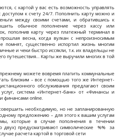
ются, с картой у вас есть возможность управлять
с доступом к счету 24/7. Пополнить карту можно и
деньги между своими счетами, и обратившись к
ершить обычное пополнение через кассу или
ок, пополнив карту через платежный терминал в
 прошлая весна, когда вулкан с непроизносимым
ие помнят, существенно испортил жизнь многим
чные и чеки быстро иссякли, т.к. их владельцы не
его путешествия… Карты же выручили многих в той
о-прежнему можете вовремя платить коммунальные
гать близким – все с помощью того же Интернет-
дистанционного обслуживания предлагают своим
услуг, система «Интернет-банк» от «Финансы и
 финансами online.
 совершить необходимую, но не запланированную
годному предложению – для этого к вашим услугам
мы, которые в случае пополнения в течении
до двух) предусматривают символические %% за
лучае расчета картой в торговой сети