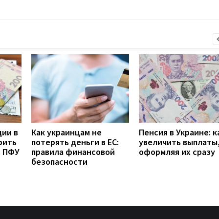
дии в
Как украинцам не
Пенсия в Украине: к
рить
потерять деньги в ЕС:
увеличить выплаты,
з ПФУ
правила финансовой
оформляя их сразу
безопасности