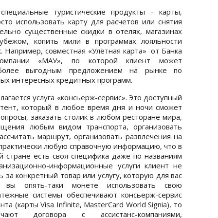
специальные туристические продукты - карты,
то использовать карту для расчетов или снятия
ельно существенные скидки в отелях, магазинах
рубежом, копить мили в программах лояльности
. Например, совместная «Улётная карта» от Банка
омпании «МАУ», по которой клиент может
иболее выгодным предложением на рынке по
мых интересных кредитных программ.
лагается услуга «консьерж-сервис». Это доступный
тент, который в любое время дня и ночи сможет
опросы, заказать столик в любом ресторане мира,
ещения любым видом транспорта, организовать
рассчитать маршрут, организовать развлечения на
 практически любую справочную информацию, что в
ой стране есть своя специфика даже по названиям
ганизационно-информационные услуги клиент не
ь за конкретный товар или услугу, которую для вас
т, вы опять-таки монете использовать свою
атежные системы обеспечивают консьерж-сервис
 (карты Visa Infinite, MasterCard World Signia), то
чают договора с ассистанс-компаниями,