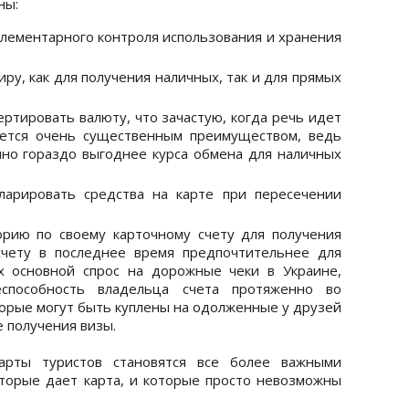
ны:
элементарного контроля использования и хранения
ру, как для получения наличных, так и для прямых
ртировать валюту, что зачастую, когда речь идет
яется очень существенным преимуществом, ведь
чно гораздо выгоднее курса обмена для наличных
ларировать средства на карте при пересечении
орию по своему карточному счету для получения
счету в последнее время предпочтительнее для
х основной спрос на дорожные чеки в Украине,
еспособность владельца счета протяженно во
оторые могут быть куплены на одолженные у друзей
е получения визы.
рты туристов становятся все более важными
торые дает карта, и которые просто невозможны