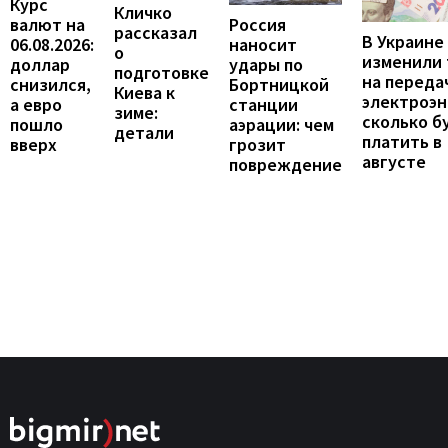
Курс
Кличко
валют на
Россия
рассказал
В Украине
06.08.2026:
наносит
о
изменили
доллар
удары по
подготовке
на переда
снизился,
Бортницкой
Киева к
электроэн
а евро
станции
зиме:
сколько б
пошло
аэрации: чем
детали
платить в
вверх
грозит
августе
повреждение