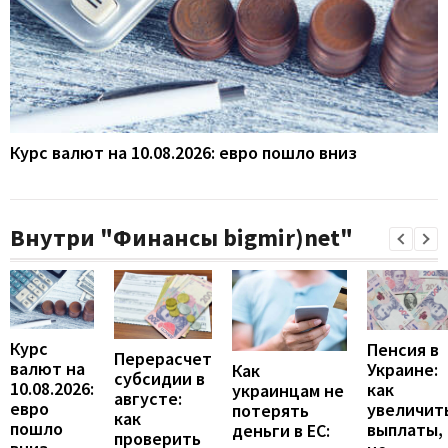
Курс валют на 10.08.2026: евро пошло вниз
Внутри "Финансы bigmir)net"
Курс
Пенсия в
Перерасчет
валют на
Украине:
Как
субсидии в
10.08.2026:
как
украинцам не
августе:
евро
увеличит
потерять
как
пошло
выплаты,
деньги в ЕС:
проверить