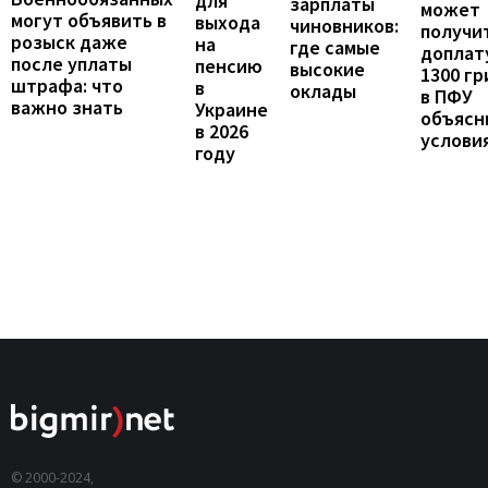
для
зарплаты
может
могут объявить в
выхода
чиновников:
получи
розыск даже
на
где самые
доплат
после уплаты
пенсию
высокие
1300 гр
штрафа: что
в
оклады
в ПФУ
важно знать
Украине
объясн
в 2026
услови
году
© 2000-2024,