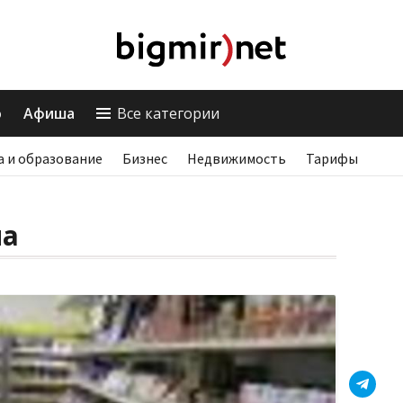
о
Афиша
Все категории
а и образование
Бизнес
Недвижимость
Тарифы
ма