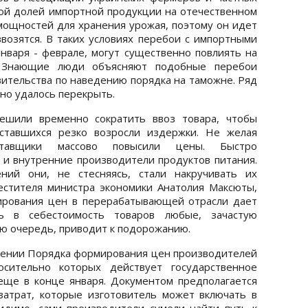
ой долей импортной продукции на отечественном
 мощностей для хранения урожая, поэтому он идет
ввозятся. В таких условиях перебои с импортными
января - феврале, могут существенно повлиять на
. Знающие люди объясняют подобные перебои
тельства по наведению порядка на таможне. Ряд
но удалось перекрыть.
ешили временно сократить ввоз товара, чтобы
ставшихся резко возросли издержки. Не желая
тавщики массово повысили цены. Быстро
и внутренние производители продуктов питания.
ний они, не стесняясь, стали накручивать их
естителя министра экономики Анатолия Максюты,
ирования цен в перерабатывающей отрасли дает
ь в себестоимость товаров любые, зачастую
ою очередь, приводит к подорожанию.
дении Порядка формирования цен производителей
осительно которых действует государственное
еще в конце января. Документом предполагается
атрат, которые изготовитель может включать в
идимо, сами производители сумели найти путь к