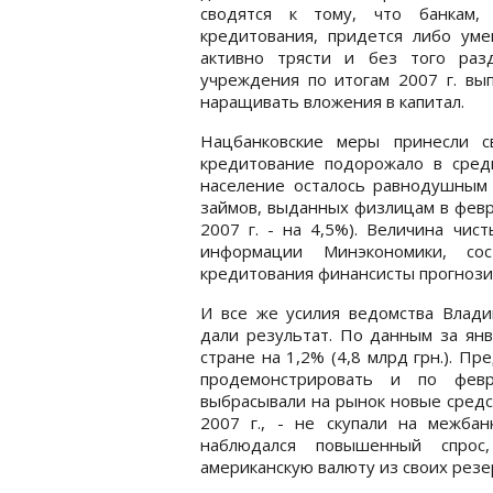
сводятся к тому, что банкам,
кредитования, придется либо ум
активно трясти и без того раз
учреждения по итогам 2007 г. вы
наращивать вложения в капитал.
Нацбанковские меры принесли с
кредитование подорожало в сред
население осталось равнодушным
займов, выданных физлицам в февр
2007 г. - на 4,5%). Величина чис
информации Минэкономики, со
кредитования финансисты прогнози
И все же усилия ведомства Влад
дали результат. По данным за янв
стране на 1,2% (4,8 млрд грн.). П
продемонстрировать и по февр
выбрасывали на рынок новые средс
2007 г., - не скупали на межба
наблюдался повышенный спрос,
американскую валюту из своих резе