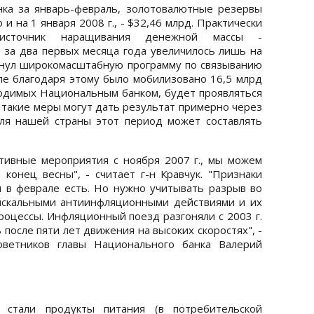
ка за январь-февраль, золотовалютные резервы
 и на 1 января 2008 г., - $32,46 млрд. Практически
сточник наращивания денежной массы -
 за два первых месяца года увеличилось лишь на
рнул широкомасштабную программу по связыванию
але благодаря этому было мобилизовано 16,5 млрд
водимых Национальным банком, будет проявляться
 такие меры могут дать результат примерно через
Для нашей страны этот период может составлять
ктивные мероприятия с ноября 2007 г., мы можем
конец весны", - считает г-н Кравчук. "Признаки
 в феврале есть. Но нужно учитывать разрыв во
скальными антиинфляционными действиями и их
роцессы. Инфляционный поезд разгоняли с 2003 г.
после пяти лет движения на высоких скоростях", -
оветников главы Национального банка Валерий
 стали продукты питания (в потребительской