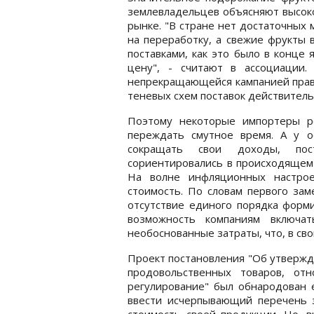
землевладельцев объясняют высок
рынке. "В стране нет достаточных
на переработку, а свежие фрукты 
поставками, как это было в конце 
цену", - считают в ассоциации
непрекращающейся кампанией прави
теневых схем поставок действитель
Поэтому некоторые импортеры р
переждать смутное время. А у о
сокращать свои доходы, пос
сориентировались в происходящем 
На волне инфляционных настрое
стоимость. По словам первого зам
отсутствие единого порядка форм
возможность компаниям включат
необоснованные затраты, что, в св
Проект постановления "Об утверж
продовольственных товаров, отн
регулирование" был обнародован 
ввести исчерпывающий перечень з
стоимость своей продукции. Но, в