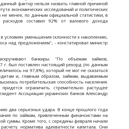
данный фактор нельзя назвать главной причиной
итута экономических исследований и политических
м не менее, по данным официальной статистики, в
х расходов составил 92% от валового дохода
 в условиях уменьшения склонности к накоплению,
са над предложением", - констатировал министр
аскручивают банкиры. "По объемам займов,
7 г. был поставлен настоящий рекорд (по данным
личилось на 97,8%), который не мог не сказаться
едитам и, главным образом, займам, выдаваемым
высилась потребительская способность населения.
придется ограничить стремительно растущее
резидент Ассоциации украинских банков Александр
нию два серьезных удара. В конце прошлого года
ания по займам, привлеченным финансистами на
ой суммы. Кроме того, с середины февраля начали
расчету норматива адекватности капитала. Они