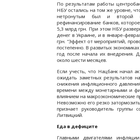
По результатам работы центробан
НБУ остались на том же уровне, что
нетронутым был и второй и
рефинансирование банков, которое
5,3 млрд грн. При этом НБУ разве
денег в Украине, и в январе-февр
грн. "Эффект от мероприятий, про
постепенно. В развитых экономиках
год после начала их внедрения. 
около шести месяцев.
Если учесть, что Нацбанк начал а
ожидать заметных результатов на 
снижения инфляционного давления
времени между монетарными и фи
влиянием на макроэкономические п
Невозможно его резко затормозить 
признает руководитель группы с
Литвицкий.
Еда в дефиците
Главными двигателями инфляции