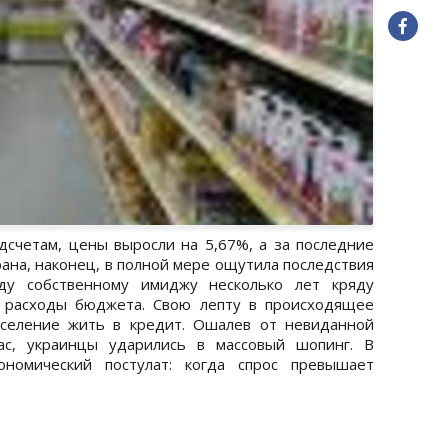
дсчетам, цены выросли на 5,67%, а за последние
рана, наконец, в полной мере ощутила последствия
оду собственному имиджу несколько лет кряду
 расходы бюджета. Свою лепту в происходящее
аселение жить в кредит. Ошалев от невиданной
ас, украинцы ударились в массовый шопинг. В
ономический постулат: когда спрос превышает