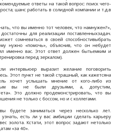
комендуемые ответы на такой вопрос: поиск чего-
роста; шанс работать в солидной компании и т.д.в
нать, что вы именно тот человек, что намнужен?»,
 достаточны для реализации поставленныхзадач.
может сомневаться в своей способностивыбрать
ему нужно «помочь», объяснив, что он небудет
зял именно вас. Этот ответ должен бытьемким и
тренировка перед зеркалом).
сли интервьюер выразит желание поговорить
есь. Этот пункт не такой страшный, как кажетсяна
ель хочет услышать мнение от кого-либо из
рым вы не были друзьями, а, допустим,
тета». Это должно продемонстрировать, что вы
ния не только с боссом, но и с коллегами.
вы будете заниматься через несколько лет.
узнать, есть ли у вас амбиции сделать карьеру
вес золота. Кстати, этот вопрос задают нетолько
атам «за 40».