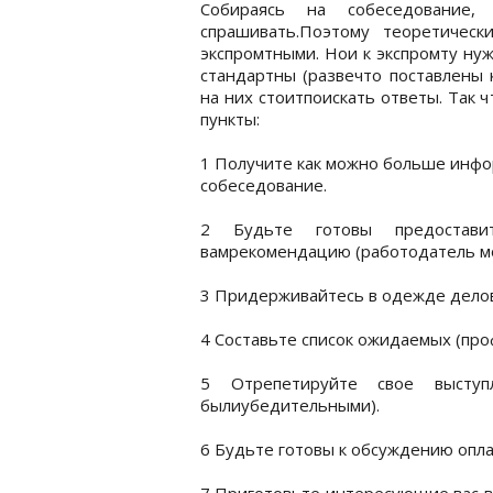
Собираясь на собеседование
спрашивать.Поэтому теоретичес
экспромтными. Нои к экспромту ну
стандартны (развечто поставлены 
на них стоитпоискать ответы. Так 
пункты:
1 Получите как можно больше инфо
собеседование.
2 Будьте готовы предостави
вамрекомендацию (работодатель мо
3 Придерживайтесь в одежде делов
4 Составьте список ожидаемых (про
5 Отрепетируйте свое выступ
былиубедительными).
6 Будьте готовы к обсуждению опла
7 Приготовьте интересующие вас в