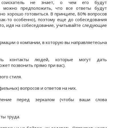
, соискатель не знает, о чем его будут
ки можно предположить, что все ответы будут
жно хорошо готовиться. В принципе, 80% вопросов
как-то особенно), поэтому еще до собеседования
что, идя на собеседование, учитывайте следующие
рмации о компании, в которую вы направляетесьна
ть контакты людей, которые могут дать
жет позвонить прямо при вас).
ого стиля.
фильных) вопросов и ответов на них.
ление перед зеркалом (чтобы ваши слова
ты труда.
опросы и не бойтесь их задавать. Отправильности