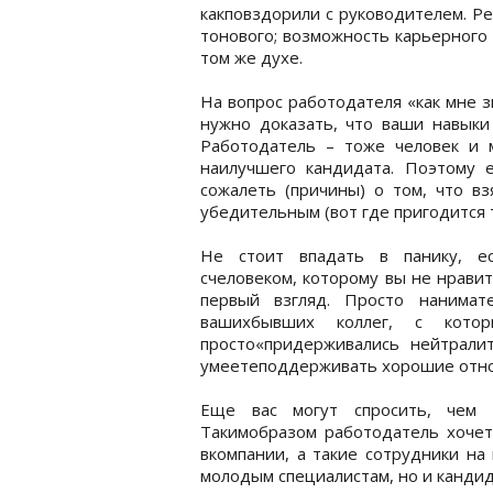
какповздорили с руководителем. Ре
тонового; возможность карьерного 
том же духе.
На вопрос работодателя «как мне з
нужно доказать, что ваши навыки
Работодатель – тоже человек и 
наилучшего кандидата. Поэтому 
сожалеть (причины) о том, что в
убедительным (вот где пригодится 
Не стоит впадать в панику, е
счеловеком, которому вы не нравит
первый взгляд. Просто нанимат
вашихбывших коллег, с кото
просто«придерживались нейтрали
умеетеподдерживать хорошие отноше
Еще вас могут спросить, чем 
Такимобразом работодатель хочет 
вкомпании, а такие сотрудники на 
молодым специалистам, но и кандид