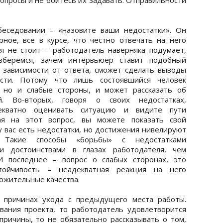
беседовании – «назовите ваши недостатки». Он
ное, все в курсе, что честно отвечать на него
я не стоит – работодатель наверняка подумает,
азберемся, зачем интервьюер ставит подобный
в зависимости от ответа, сможет сделать выводы
сти. Потому что лишь состоявшийся человек
, но и слабые стороны, и может рассказать об
. Во-вторых, говоря о своих недостатках,
екватно оценивать ситуацию и видите пути
чая на этот вопрос, вы можете показать свой
у вас есть недостатки, но достижения нивелируют
. Такие способы «борьбы» с недостатками
ми достоинствами в глазах работодателя, чем
И последнее – вопрос о слабых сторонах, это
стойчивость – неадекватная реакция на него
ожительные качества.
о причинах ухода с предыдущего места работы.
вания проекта, то работодатель удовлетворится
причины, то не обязательно рассказывать о том,