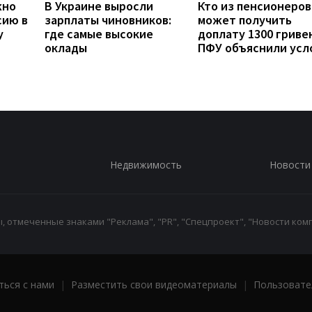
жно
В Украине выросли
Кто из пенсионеров
сию в
зарплаты чиновников:
может получить
у
где самые высокие
доплату 1300 гривен
оклады
ПФУ объяснили усл
Недвижимость
Новости
 отмеченные знаками "Реклама", "PR", "Спецпроект", "Новости комп
ться с нами
|
Разместить свои видеоматериалы
|
Пользовате