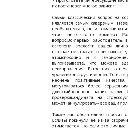
их постановки многое зависит.
Самый классический вопрос на со
иявляется самым каверзным. Навер
необязательно, но и отмалчиватьс
чтоот него что-то скрывают. Р
вопрос.Во-первых, работодатель, 
остепени зрелости вашей лично
осознаетне только свои сильные
этомспокойно и с самоиронией
выпоказываете, что можете ад
ееисправления. В-третьих, отве
уровеньконструктивности. То есть 
неочень позитивные качества
могутоказаться более серьезны
длинныйперечень ваших заслуг. 
проверкакандидата на стрессоу
может«аннулировать» все ваши пол
Также вас обязательно спросят 
Есливы покинули ее из-за сворачи
этимответом, но если это личные 