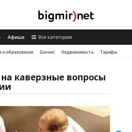
о
Афиша
Все категории
а и образование
Бизнес
Недвижимость
Тарифы
 на каверзные вопросы
нии