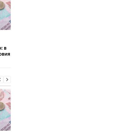
Пенсии для украинцев в
Банки усилили
Польше: кто может
контроль переводов:
: в
получать выплаты
какие операции мог
овия
заблокировать карт