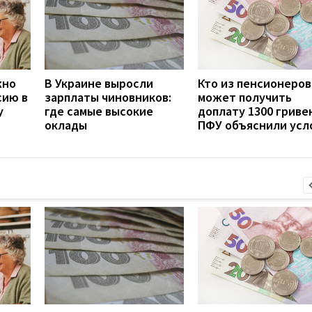
жно
В Украине выросли
Кто из пенсионеров
сию в
зарплаты чиновников:
может получить
у
где самые высокие
доплату 1300 гривен
оклады
ПФУ объяснили усл