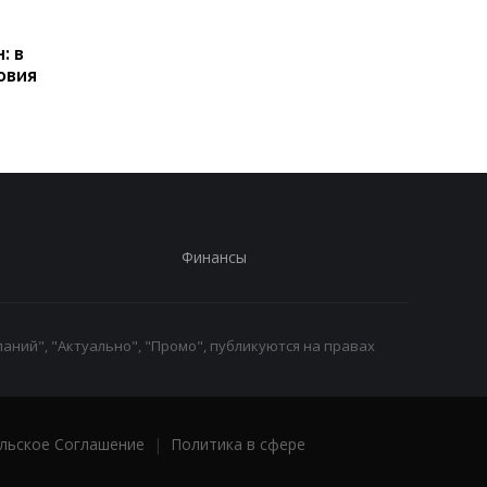
Пенсии для украинцев в
Банки усилили
Польше: кто может
контроль переводов:
: в
получать выплаты
какие операции мог
овия
заблокировать карт
Финансы
аний", "Актуально", "Промо", публикуются на правах
льское Соглашение
|
Политика в сфере