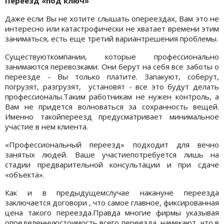
Переезд «под ключ»
Даже если Вы не хотите слышать опереездах, Вам это не
интересно или катастрофически не хватает времени этим
заниматься, есть еще третий вариантрешения проблемы.
Существуюткомпании, которые профессионально
занимаются перевозками. Они берут на себя все заботы о
переезде - Вы только платите. Запакуют, соберут,
погрузят, разгрузят, установят - все это будут делать
профессионалы.Таким работникам не нужен контроль, а
Вам не придется волноваться за сохранность вещей.
Именно такойпереезд предусматривает минимальное
участие в нем клиента.
«Профессиональный переезд» подходит для вечно
занятых людей. Ваше участиепотребуется лишь на
стадии предварительной консультации и при сдаче
«объекта».
Как и в предыдущемслучае накануне переезда
заключается договори , что самое главное, фиксированная
цена такого переезда.Правда многие фирмы указывая
определеннуюстоимость всего переезда, намекают, что в