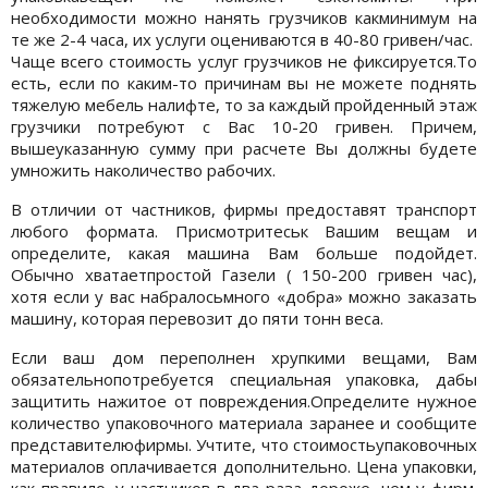
необходимости можно нанять грузчиков какминимум на
те же 2-4 часа, их услуги оцениваются в 40-80 гривен/час.
Чаще всего стоимость услуг грузчиков не фиксируется.То
есть, если по каким-то причинам вы не можете поднять
тяжелую мебель налифте, то за каждый пройденный этаж
грузчики потребуют с Вас 10-20 гривен. Причем,
вышеуказанную сумму при расчете Вы должны будете
умножить наколичество рабочих.
В отличии от частников, фирмы предоставят транспорт
любого формата. Присмотритеськ Вашим вещам и
определите, какая машина Вам больше подойдет.
Обычно хватаетпростой Газели ( 150-200 гривен час),
хотя если у вас набралосьмного «добра» можно заказать
машину, которая перевозит до пяти тонн веса.
Если ваш дом переполнен хрупкими вещами, Вам
обязательнопотребуется специальная упаковка, дабы
защитить нажитое от повреждения.Определите нужное
количество упаковочного материала заранее и сообщите
представителюфирмы. Учтите, что стоимостьупаковочных
материалов оплачивается дополнительно. Цена упаковки,
как правило, у частников в два раза дороже, чем у фирм.