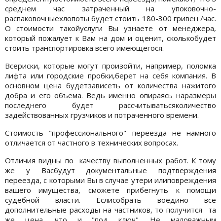
среднем час затраченный на упоковочно-
распаковочныехлопоты будет стоить 180-300 гривен /час.
О стоимости такойуслуги Вы узнаете от менеджера,
который пожалует к Вам на дом и оценит, сколькобудет
стоить транспортировка всего имеющегося.
Всериски, которые могут произойти, например, поломка
лифта или городские пробки,берет на себя компания. В
основном цена будетзависеть от количества нажитого
добра и его объема. Ведь именно опираясь наразмеры
последнего будет рассчитыватьсяколичество
задействованных грузчиков и потраченного времени.
Стоимость "профессионального" переезда не намного
отличается от частного в технических вопросах.
Отличия видны по качеству выполненных работ. К тому
же у Васбудут документальные подтверждения
переезда, с которыми Вы в случае утери илиповреждения
вашего имущества, сможете прибегнуть к помощи
судебной власти. Еслисобрать воедино все
дополнительные расходы на частников, то получится та
же цена, что и "под ключ". Не маловажным