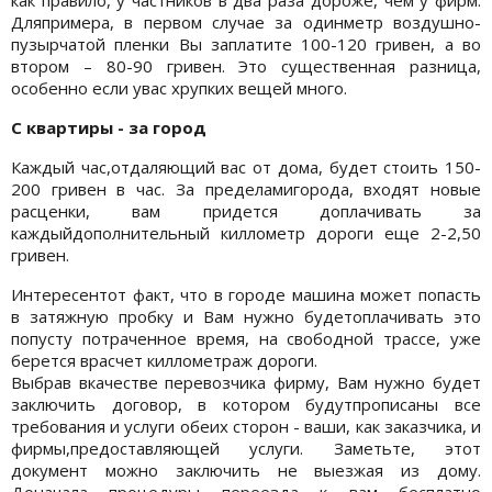
Дляпримера, в первом случае за одинметр воздушно-
пузырчатой пленки Вы заплатите 100-120 гривен, а во
втором – 80-90 гривен. Это существенная разница,
особенно если увас хрупких вещей много.
С квартиры - за город
Каждый час,отдаляющий вас от дома, будет стоить 150-
200 гривен в час. За пределамигорода, входят новые
расценки, вам придется доплачивать за
каждыйдополнительный киллометр дороги еще 2-2,50
гривен.
Интересентот факт, что в городе машина может попасть
в затяжную пробку и Вам нужно будетоплачивать это
попусту потраченное время, на свободной трассе, уже
берется врасчет киллометраж дороги.
Выбрав вкачестве перевозчика фирму, Вам нужно будет
заключить договор, в котором будутпрописаны все
требования и услуги обеих сторон - ваши, как заказчика, и
фирмы,предоставляющей услуги. Заметьте, этот
документ можно заключить не выезжая из дому.
Доначала процедуры переезда к вам бесплатно