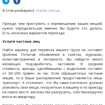
В этом разбирался
ricardo.com.ua
.
Прежде чем приступить к перемещению ваших вещей,
нужно определить,как именно Вы будете это делать.
Есть несколько вариантов переезда.
Услуги частных лиц
Найти машину для перевоза вашего груза не составит
проблем. Почитав объявления в газетах, журналах,
полиставстранички в Интернете, Вы найдете много
желающих подзаработать частников. В среднем
стоимость аренды одноймашины с водителем составит
от 80-200 гривен за час. Если обращаетеськ частным
лицам, то в Ваше распоряжение предоставляется лишь
транспорт. А этозначит, что Вы самостоятельно должны
упаковать свои вещи, погрузитьих в машину и по приезду
на новое место жительства разгрузить, собственноручно
внося их вквартиру.
Кстати, если Вы заказываете машину у частного лица,то