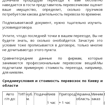
наведается в гости представитель перевозчикови оценит
ваше имущество, определит, сколько грузчиков
потребуетсяи какова длительность перевоза по времени.
Подписываятакой документ, нужно тщательно изучить
условиядоговора.
Учтите, чтодо последней точки в вашем переезде, Вы не
будете знать, во сколько онобойдется. Зачастую это
условие тоже прописывается в договоре, только многие
не дочитываютдо этого пункта.
Сравнитесредние данные по фирмам, которые
занимаются профессиональным перевозом вещей.Мы
подсчитали примерную стоимость переезда, например,
для киевлян.
Средниеусловия и стоимость перевозок по Киеву и
области
Авто
ТИП
куб.
Подача
Киев
Пригород
Украина,
Миним.
г/п до:
м.
область
заказ
1 час
+ 1 час