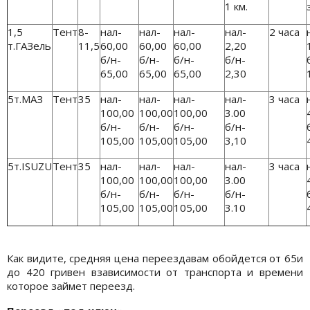
1 км.
1,5
Тент
8-
нал-
нал-
нал-
нал-
2 часа
т.ГАЗель
11,5
60,00
60,00
60,00
2,20
б/н-
б/н-
б/н-
б/н-
65,00
65,00
65,00
2,30
5т.МАЗ
Тент
35
нал-
нал-
нал-
нал-
3 часа
100,00
100,00
100,00
3.00
б/н-
б/н-
б/н-
б/н-
105,00
105,00
105,00
3,10
5т.ISUZU
Тент
35
нал-
нал-
нал-
нал-
3 часа
100,00
100,00
100,00
3.00
б/н-
б/н-
б/н-
б/н-
105,00
105,00
105,00
3.10
Как видите, средняя цена переездавам обойдется от 65и
до 420 гривен взависимости от транспорта и времени
которое займет переезд.