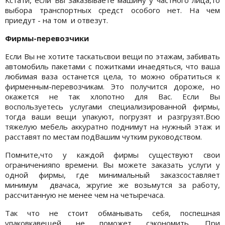
выбора транспортных средст особого нет. На чем
приедут - на том и отвезут.
Фирмы-перевозчики
Если Вы не хотите таскатьсвои вещи по этажам, забивать
автомобиль пакетами с пожитками инаедяться, что ваша
любимая ваза останется цела, то можно обратиться к
фирменным-перевозчикам. Это получится дороже, но
окажется не так хлопотно для Вас. Если Вы
воспользуетесь услугами специализированной фирмы,
тогда ваши вещи упакуют, погрузят и разгрузят.Всю
тяжелую мебель аккуратно поднимут на нужный этаж и
расставят по местам подВашим чутким руководством.
Помните,что у каждой фирмы существуют свои
ограниченияпо времени. Вы можете заказать услуги у
одной фирмы, где минимальный заказсоставляет
минимум двачаса, жругие же возьмутся за работу,
рассчитанную не менее чем на четыречаса.
Так что не стоит обманывать себя, поспешная
упаковкавещей не поможет сэкономить. При