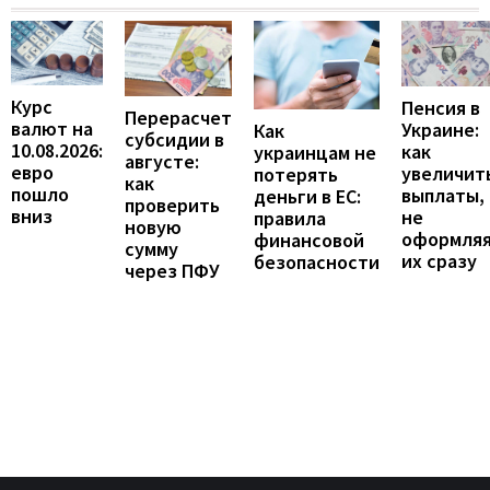
Курс
Пенсия в
Перерасчет
валют на
Украине:
Как
субсидии в
10.08.2026:
как
украинцам не
августе:
евро
увеличит
потерять
как
пошло
выплаты,
деньги в ЕС:
проверить
вниз
не
правила
новую
оформля
финансовой
сумму
их сразу
безопасности
через ПФУ