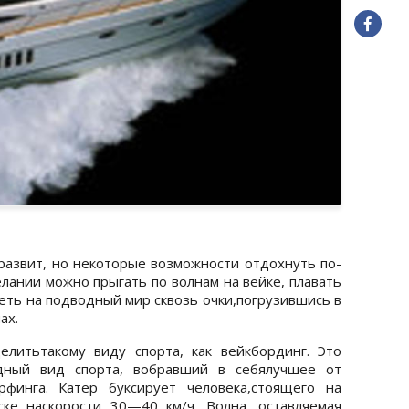
развит, но некоторые возможности отдохнуть по-
лании можно прыгать по волнам на вейке, плавать
реть на подводный мир сквозь очки,погрузившись в
ах.
литьтакому виду спорта, как вейкбординг. Это
дный вид спорта, вобравший в себялучшее от
финга. Катер буксирует человека,стоящего на
ке наскорости 30—40 км/ч. Волна, оставляемая