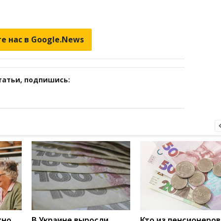
е нас в Google.News
татьи, подпишись:
жно
В Украине выросли
Кто из пенсионеров