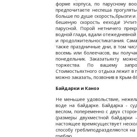
форме корпуса, по парусному воо
предпочитаете неспеша прогулять
больше по душе скорость,брызги и
бешеную скорость еехода! Учти
парусной. Порой нетничего прек
водной глади, вдали отежедневной 
и продолжительностикатания. Сама
также праздничные дни, в том числ
восемь или болеечасов, вы получа
понедельник. Заказатьяхту можн
торжества. По вашему запр
Стоимостьяхтного отдыха лежит в 
можно заказать, позвонив в Крым-8
Байдарки и Каноэ
Не меньшее удовольствие, нежели
воде на байдарке. Байдарка - су
веслом, попеременно с двух сторо
(размеры двухместной байдарки 
настоящее времясуществует нескол
способу греблиподразделяются на 
греблю.