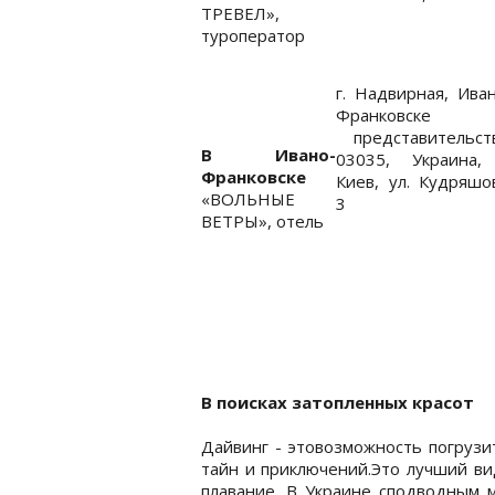
ТРЕВЕЛ»,
туроператор
г. Надвирная, Ива
Франковске
представительств
В
Ивано-
03035, Украина, 
Франковске
Киев, ул. Кудряшо
«ВОЛЬНЫЕ
3
ВЕТРЫ», отель
В поисках затопленных красот
Дайвинг - этовозможность погрузи
тайн и приключений.Это лучший в
плавание. В Украине сподводным м