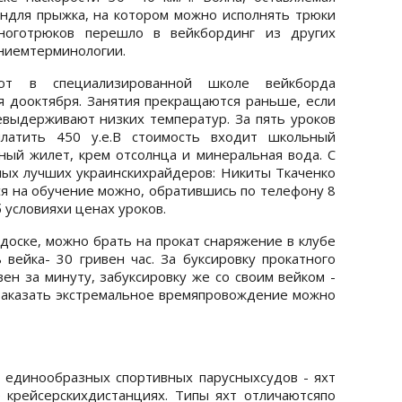
линдля прыжка, на котором можно исполнять трюки
Многотрюков перешло в вейкбординг из других
ениемтерминологии.
ают в специализированной школе вейкборда
ня дооктября. Занятия прекращаются раньше, если
евыдерживают низких температур. За пять уроков
платить 450 у.е.В стоимость входит школьный
ьный жилет, крем отсолнца и минеральная вода. С
мых лучших украинскихрайдеров: Никиты Ткаченко
ся на обучение можно, обратившись по телефону 8
б условияхи ценах уроков.
доске, можно брать на прокат снаряжение в клубе
 вейка- 30 гривен час. За буксировку прокатного
ен за минуту, забуксировку же со своим вейком -
.Заказать экстремальное времяпровождение можно
 единообразных спортивных парусныхсудов - яхт
 крейсерскихдистанциях. Типы яхт отличаютсяпо