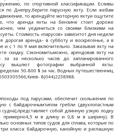
ружению, по спортивной классификации. Есливы
ся по Днепру,берите парусную яхту. Если жеВам
 движение, то арендуйте моторную яхтуи ощутите
те, что аренда яхты на бензине стоит дороже
раснее, чем уединиться со своими близкими на
суеты. Стоимость «парусов» зависитот дня недели
я дорогая аренда– в субботу и воскресенье, а в
е и с 1 по 9 мая включительно. Заказывая яхту на
ете скидку. Сэкономитьможно, арендовав яхту на
о за за несколько часов до запланированного
осу вышлют фотографии выбранной яхты.
пределах 50-800 $ за час. Водных путешественниц
0503305566,Киев- 8(044)2238988.
походы под парусами, обеспечит скольжение по
дно с байдарочнымтипом гребли (двухлопастным
н судна),представляет собой длинную узкую лодку
– примерно4,5 м в длину и 0,8 м в ширину). В
ько основных типов судов для сплава, которые по
три класса: байдарочную, канойную и распашную