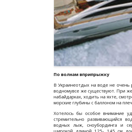
По волнам вприпрыжку
В Украинеотдых на воде не очень 
водномувсе же существуют. При же
набайдарках, ходить на яхте, смот
морские глубины с баллоном на плеч
Хотелось бы особое внимание уде
стремительно развивающийся во
водных лыж, сноубординга и сер
широкой длиной 125- 145 см дос