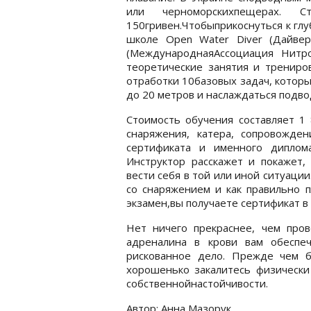
или черноморскихпещерах. Ст
150гривен.Чтобыприкоснуться к гл
школе Open Water Diver (Дайве
(МеждународнаяАссоциация Нитро
теоретические занятия и трениро
отработки 10базовых задач, которы
до 20 метров и наслаждаться подв
Стоимость обучения составляет 1 
снаряжения, катера, сопровожде
сертификата и именного диплом
Инструктор расскажет и покажет,
вести себя в той или иной ситуации
со снаряжением и как правильно п
экзамен,вы получаете сертификат в 
Нет ничего прекраснее, чем про
адреналина в крови вам обеспе
рискованное дело. Прежде чем б
хорошенько закалитесь физически
собственнойнастойчивости.
Автор: Анна Мазорук