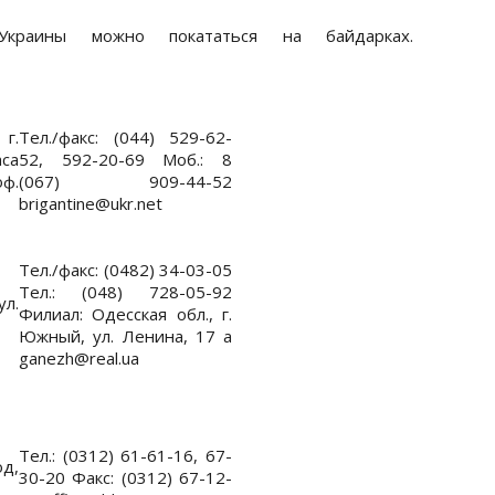
Украины можно покататься на байдарках.
г.
Тел./факс: (044) 529-62-
са
52, 592-20-69 Моб.: 8
ф.
(067) 909-44-52
brigantine@ukr.net
Тел./факс: (0482) 34-03-05
Тел.: (048) 728-05-92
ул.
Филиал: Одесская обл., г.
Южный, ул. Ленина, 17 а
ganezh@real.ua
Тел.: (0312) 61-61-16, 67-
д,
30-20 Факс: (0312) 67-12-