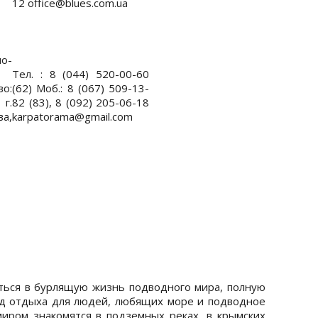
12 office@blues.com.ua
но-
Тел. : 8 (044) 520-00-60
о:
(62) Моб.: 8 (067) 509-13-
г.
82 (83), 8 (092) 205-06-18
ва,
karpatorama@gmail.com
ться в бурлящую жизнь подводного мира, полную
ид отдыха для людей, любящих море и подводное
иром знакомятся в подземных реках, в крымских