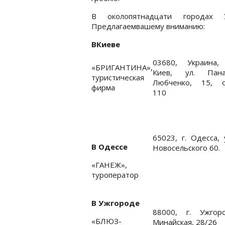
В околопятнадцати городах 
Предлагаемвашему вниманию:
ВКиеве
03680, Украина, 
«БРИГАНТИНА»,
Киев, ул. Пана
туристическая
Любченко, 15, о
фирма
110
65023, г. Одесса, 
В Одессе
Новосельского 60.
«ГАНЕЖ»,
туроператор
В Ужгороде
88000, г. Ужгоро
«БЛЮЗ-
Минайская, 28/26