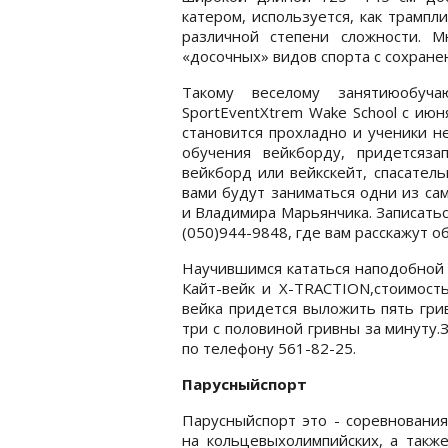
катером, используется, как трамп
различной степени сложности. 
«досочных» видов спорта с сохран
Такому веселому занятиюобуч
SportEventXtrem Wake School с ию
становится прохладно и ученики н
обучения вейкборду, придетсяза
вейкборд или вейкскейт, спасател
вами будут заниматься одни из са
и Владимира Марьянчика. Записать
(050)944-9848, где вам расскажут о
Научившимся кататься наподобной 
Кайт-вейк и X-TRACTION,стоимость
вейка придется выложить пять грив
три с половиной гривны за минуту
по телефону 561-82-25.
Парусныйспорт
Парусныйспорт это - соревнования
на кольцевыхолимпийских, а также