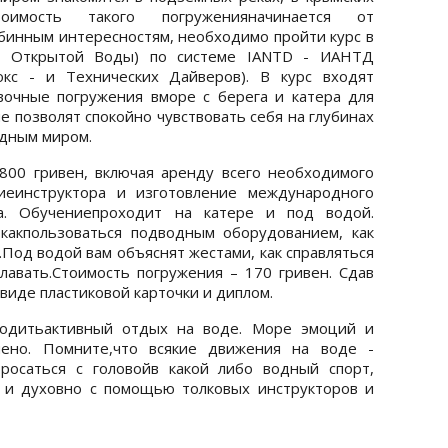
оимость такого погруженияначинается от
убинным интересностям, необходимо пройти курс в
р Открытой Воды) по системе IANTD - ИАНТД
кс - и Технических Дайверов). В курс входят
вочные погружения вморе с берега и катера для
е позволят спокойно чувствовать себя на глубинах
одным миром.
800 гривен, включая аренду всего необходимого
ниеинструктора и изготовление международного
а. Обучениепроходит на катере и под водой.
 какпользоваться подводным оборудованием, как
.Под водой вам объяснят жестами, как справляться
лавать.Стоимость погружения – 170 гривен. Сдав
виде пластиковой карточки и диплом.
водитьактивный отдых на воде. Море эмоций и
чено. Помните,что всякие движения на воде -
росаться с головойв какой либо водный спорт,
 и духовно с помощью толковых инструкторов и