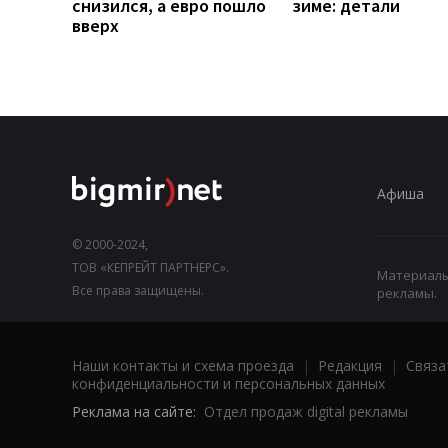
снизился, а евро пошло
зиме: детали
вверх
Афиша
© 2000-2024,
ТОВ «КЕПРЕЙТ ПАРТНЕРС».
Материалы,
Все права защищены.
рекламы.
Наши контакты и схема проезда
|
Редакция
|
Связа
конфиденциальности и персональных данных
Реклама на сайте:
Отдел продаж digital рекламы