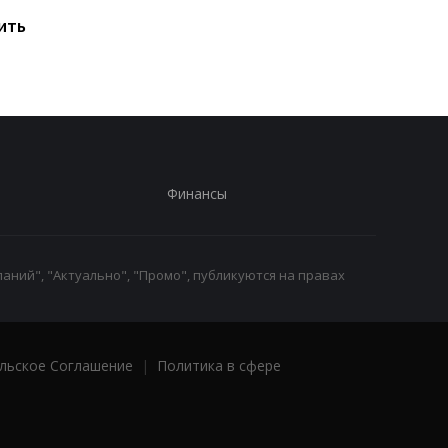
исчерпаны: эксперт
привести к снижени
ить
предупредил о рисках
производства
для Украины
железной руды
Финансы
аний", "Актуально", "Промо", публикуются на правах
льское Соглашение
|
Политика в сфере