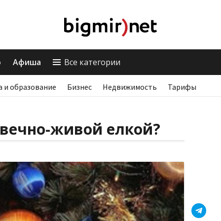
о
Афиша
Все категории
а и образование
Бизнес
Недвижимость
Тарифы
 вечно-живой елкой?