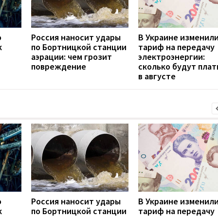
о
Россия наносит удары
В Украине изменил
к
по Бортницкой станции
тариф на передачу
аэрации: чем грозит
электроэнергии:
повреждение
сколько будут плат
в августе
о
Россия наносит удары
В Украине изменил
к
по Бортницкой станции
тариф на передачу