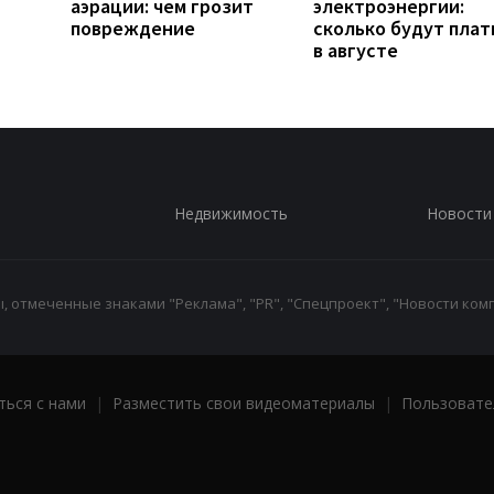
аэрации: чем грозит
электроэнергии:
повреждение
сколько будут плат
в августе
Недвижимость
Новости
 отмеченные знаками "Реклама", "PR", "Спецпроект", "Новости комп
ться с нами
|
Разместить свои видеоматериалы
|
Пользовате