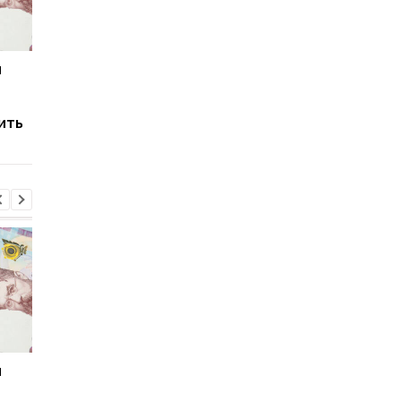
и
Мировые запасы
Остановка морского
топлива почти
коридора может
исчерпаны: эксперт
привести к снижени
ить
предупредил о рисках
производства
для Украины
железной руды
и
Мировые запасы
Остановка морского
топлива почти
коридора может