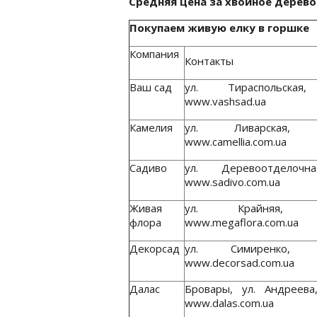
Средняя цена за хвойное дерево 
Покупаем живую елку в горшке
Компания
Контакты
Ваш сад
ул. Тираспольская
www.vashsad.ua
Камелия
ул. Ливарская, 
www.camellia.com.ua
Садиво
ул. Деревоотделочн
www.sadivo.com.ua
Живая
ул. Крайняя, 1
флора
www.megaflora.com.ua
Декорсад
ул. Симиренко, 3
www.decorsad.com.ua
Далас
Бровары, ул. Андреева,
www.dalas.com.ua