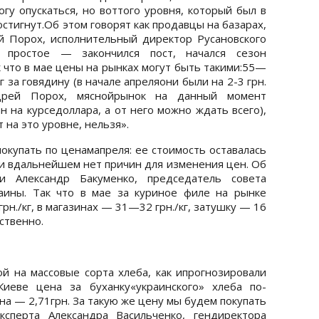
гу опускаться, но воттого уровня, который был в
остигнут.Об этом говорят как продавцы на базарах,
ей Порох, исполнительный директор Русановского
у простое — закончился пост, начался сезон
к что в мае цены на рынках могут быть такими:55—
кг за говядину (в начале апреляони были на 2-3 грн.
ндрей Порох, мяснойрынок на данный момент
н на курседоллара, а от него можно ждать всего),
 на это уровне, нельзя».
окупать по ценамапреля: ее стоимость оставалась
 и вдальнейшем нет причин для изменения цен. Об
 Александр Бакуменко, председатель совета
аины. Так что в мае за куриное филе на рынке
н./кг, в магазинах — 31—32 грн./кг, затушку — 16
тственно.
й на массовые сорта хлеба, как ипрогнозировали
иеве цена за буханку«украинского» хлеба по-
она — 2,71грн. За такую же цену мы будем покупать
сперта Александра Васильченко, гендиректора