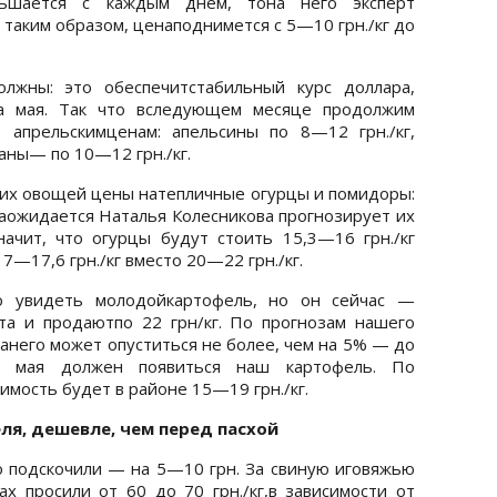
ньшается с каждым днем, тона него эксперт
таким образом, ценаподнимется с 5—10 грн./кг до
лжны: это обеспечитстабильный курс доллара,
ца мая. Так что вследующем месяце продолжим
 апрельскимценам: апельсины по 8—12 грн./кг,
аны— по 10—12 грн./кг.
их овощей цены натепличные огурцы и помидоры:
ваожидается Наталья Колесникова прогнозирует их
чит, что огурцы будут стоить 15,3—16 грн./кг
—17,6 грн./кг вместо 20—22 грн./кг.
о увидеть молодойкартофель, но он сейчас —
пта и продаютпо 22 грн/кг. По прогнозам нашего
нанего может опуститься не более, чем на 5% — до
ла мая должен появиться наш картофель. По
мость будет в районе 15—19 грн./кг.
еля, дешевле, чем перед пасхой
 подскочили — на 5—10 грн. За свиную иговяжью
х просили от 60 до 70 грн./кг,в зависимости от