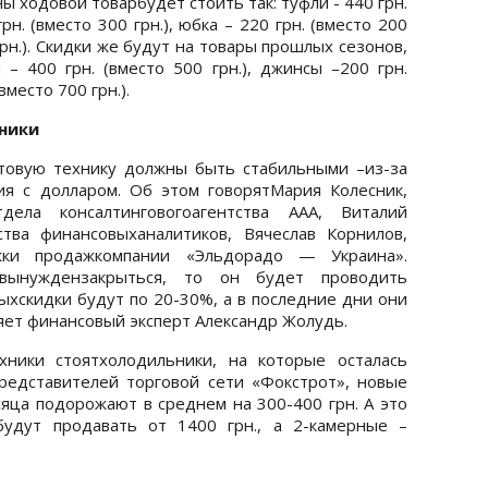
ны ходовой товарбудет стоить так: туфли - 440 грн.
рн. (вместо 300 грн.), юбка – 220 грн. (вместо 200
 грн.). Скидки же будут на товары прошлых сезонов,
 – 400 грн. (вместо 500 грн.), джинсы –200 грн.
вместо 700 грн.).
ники
ытовую технику должны быть стабильными –из-за
ия с долларом. Об этом говорятМария Колесник,
тдела консалтинговогоагентства ААА, Виталий
тва финансовыханалитиков, Вячеслав Корнилов,
жки продажкомпании «Эльдорадо — Украина».
вынуждензакрыться, то он будет проводить
ыхскидки будут по 20-30%, а в последние дни они
няет финансовый эксперт Александр Жолудь.
ники стоятхолодильники, на которые осталась
редставителей торговой сети «Фокстрот», новые
сяца подорожают в среднем на 300-400 грн. А это
будут продавать от 1400 грн., а 2-камерные –