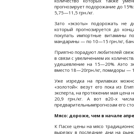
количество которых также уме
прогнозирует подорожание до 15%: 
5,75—11,5 грн./кг.
Зато «экзоты» подорожать не до
который прогнозируется до кон
покупать импортные витамины по
мандарины — по 10—15 грн./кг, бан
Приятно порадуют любителей свеж
в связи с увеличением их количест
удешевление на 15—20%. Аэто зна
вместо 18—20грн./кг, помидоры — 17
Уже изредка на прилавках можн
«золотой»: везут его пока из Еги
эксперта, на протяжении мая цена 
20,9 грн./кг. А вот в20-х чис
предварительнымпрогнозам его стои
Мясо: дороже, чем в начале апр
К Пасхе цены на мясо традиционно
вырезку в последние дни на рынка