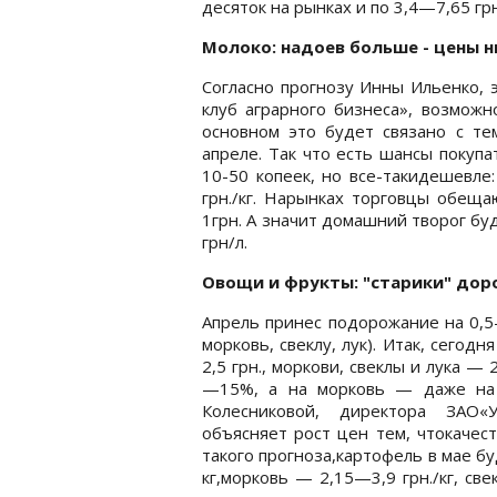
десяток на рынках и по 3,4—7,65 грн
Молоко: надоев больше - цены 
Согласно прогнозу Инны Ильенко, 
клуб аграрного бизнеса», возмож
основном это будет связано с те
апреле. Так что есть шансы покуп
10-50 копеек, но все-такидешевле:
грн./кг. Нарынках торговцы обещ
1грн. А значит домашний творог буд
грн/л.
Овощи и фрукты: "старики" до
Апрель принес подорожание на 0,5
морковь, свеклу, лук). Итак, сегод
2,5 грн., моркови, свеклы и лука —
—15%, а на морковь — даже на 
Колесниковой, директора ЗАО«У
объясняет рост цен тем, чтокачес
такого прогноза,картофель в мае бу
кг,морковь — 2,15—3,9 грн./кг, све