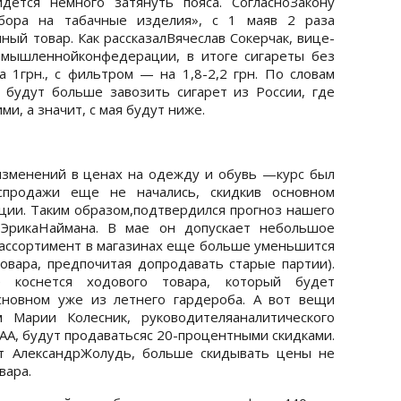
ется немного затянуть пояса. СогласноЗакону
сбора на табачные изделия», с 1 маяв 2 раза
ный товар. Как рассказалВячеслав Сокерчак, вице-
омышленнойконфедерации, в итоге сигареты без
1грн., с фильтром — на 1,8-2,2 грн. По словам
о будут больше завозить сигарет из России, где
и, а значит, с мая будут ниже.
изменений в ценах на одежду и обувь —курс был
аспродажи еще не начались, скидкив основном
кции. Таким образом,подтвердился прогноз нашего
а ЭрикаНаймана. В мае он допускает небольшое
уассортимент в магазинах еще больше уменьшится
товара, предпочитая допродавать старые партии).
е коснется ходового товара, который будет
сновном уже из летнего гардероба. А вот вещи
м Марии Колесник, руководителяаналитического
ААА, будут продаватьсяс 20-процентными скидками.
рт АлександрЖолудь, больше скидывать цены не
вара.