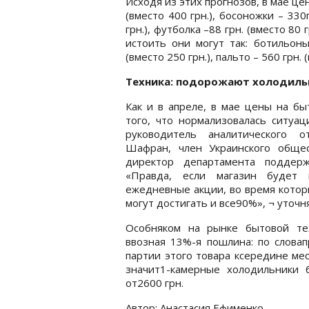
Исходя из этих прогнозов, в мае це
(вместо 400 грн.), босоножки – 330г
грн.), футболка –88 грн. (вместо 80
истоить они могут так: ботильоны
(вместо 250 грн.), пальто – 560 грн. (
Техника: подорожают холодиль
Как и в апреле, в мае цены на б
того, что нормализовалась ситуац
руководитель аналитического о
Шафран, член Украинского общес
директор департамента поддер
«Правда, если магазин будет 
ежедневные акции, во время котор
могут достигать и все90%», ¬ уточ
Особняком на рынке бытовой тех
ввозная 13%-я пошлина: по словап
партии этого товара ксередине ме
значит1-камерные холодильники 
от2600 грн.
Автор: Анастасия Ефименко