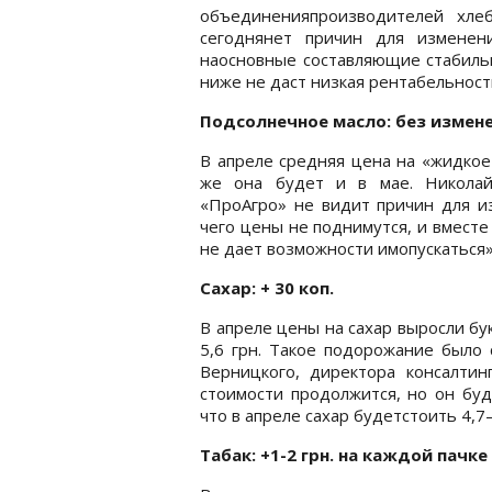
объединенияпроизводителей хле
сегоднянет причин для изменен
наосновные составляющие стабильн
ниже не даст низкая рентабельност
Подсолнечное масло: без измен
В апреле средняя цена на «жидкое з
же она будет и в мае. Николай
«ПроАгро» не видит причин для и
чего цены не поднимутся, и вместе
не дает возможности имопускаться»,
Сахар: + 30 коп.
В апреле цены на сахар выросли бук
5,6 грн. Такое подорожание было 
Верницкого, директора консалтин
стоимости продолжится, но он буд
что в апреле сахар будетстоить 4,7
Табак: +1-2 грн. на каждой пачке