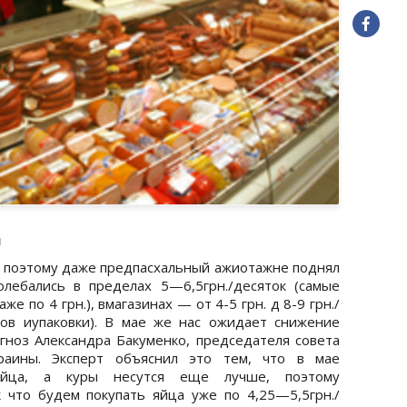
и
ь, поэтому даже предпасхальный ажиотажне поднял
лебались в пределах 5—6,5грн./десяток (самые
е по 4 грн.), вмагазинах — от 4-5 грн. д 8-9 грн./
ров иупаковки). В мае же нас ожидает снижение
ноз Александра Бакуменко, председателя совета
раины. Эксперт объяснил это тем, что в мае
яйца, а куры несутся еще лучше, поэтому
 что будем покупать яйца уже по 4,25—5,5грн./