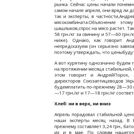
рынка. Сейчас цены начали понемно
самом начале апреля, они вряд ли д
так и эксперты, в частности,Андр
мясокомбината.Объяснение этом
шашлыков,спрос на мясо растет. Та
58 грн./кг за свинину и 57—60 грн./
ниже). Однако, как говорит А
непредсказуем (он серьезно завяза
поэтому утверждать, что ценыбудут
А вот курятину однозначно будем п
на протяжении месяца стабильной,
этом говорит и АндрейПорох, и
директоров Союзаптицеводов Укр
будемплатить по-прежнему 28—30 гр
—17 грн./кг и 17—18 грн./кг соотве
Хлеб: ни в верх, ни вниз
Апрель порадовал стабильной цено
наши эксперты месяц назад. В К
прежнему составляет 3,24 грн., бат
их и в мае. По словам нашегоэк