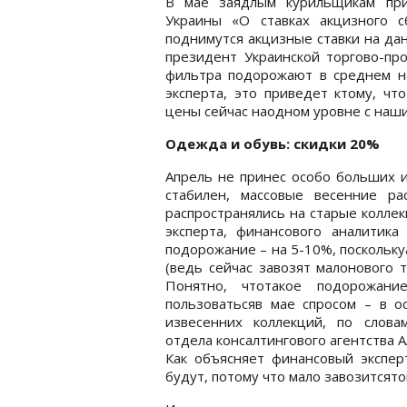
В мае заядлым курильщикам прид
Украины «О ставках акцизного 
поднимутся акцизные ставки на дан
президент Украинской торгово-пр
фильтра подорожают в среднем на 
эксперта, это приведет ктому, чт
цены сейчас наодном уровне с нашим
Одежда и обувь: скидки 20%
Апрель не принес особо больших 
стабилен, массовые весенние р
распространялись на старые колле
эксперта, финансового аналитик
подорожание – на 5-10%, поскольк
(ведь сейчас завозят малонового 
Понятно, чтотакое подорожани
пользоватьсяв мае спросом – в о
извесенних коллекций, по слова
отдела консалтингового агентства 
Как объясняет финансовый экспе
будут, потому что мало завозитсято