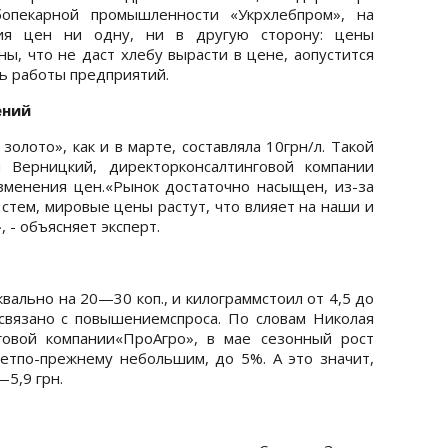
бопекарной промышленности «Укрхлебпром», на
ия цен ни одну, ни в другую сторону: цены
ы, что не даст хлебу вырасти в цене, аопустится
ь работы предприятий.
ений
олото», как и в марте, составляла 10грн/л. Такой
 Верницкий, директорконсалтинговой компании
зменения цен.«Рынок достаточно насыщен, из-за
 стем, мировые цены растут, что влияет на наши и
 - объясняет эксперт.
вально на 20—30 коп., и килограммстоил от 4,5 до
связано с повышениемспроса. По словам Николая
говой компании«ПроАгро», в мае сезонный рост
етпо-прежнему небольшим, до 5%. А это значит,
—5,9 грн.