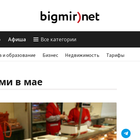
о
Афиша
Все категории
а и образование
Бизнес
Недвижимость
Тарифы
ами в мае