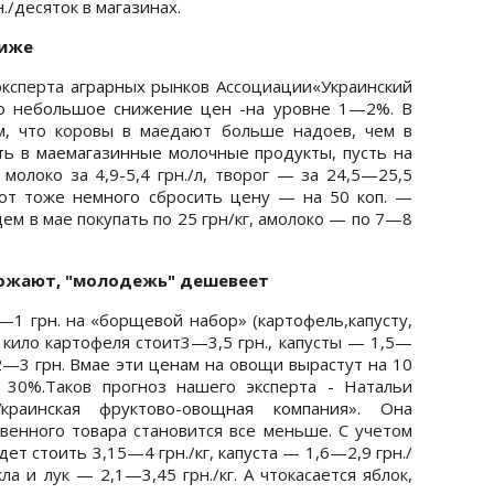
./десяток в магазинах.
ниже
эксперта аграрных рынков Ассоциации«Украинский
но небольшое снижение цен -на уровне 1—2%. В
м, что коровы в маедают больше надоев, чем в
ать в маемагазинные молочные продукты, пусть на
 молоко за 4,9-5,4 грн./л, творог — за 24,5—25,5
ают тоже немного сбросить цену — на 50 коп. —
ем в мае покупать по 25 грн/кг, амолоко — по 7—8
рожают, "молодежь" дешевеет
—1 грн. на «борщевой набор» (картофель,капусту,
ня кило картофеля стоит3—3,5 грн., капусты — 1,5—
 2—3 грн. Вмае эти ценам на овощи вырастут на 10
30%.Таков прогноз нашего эксперта - Натальи
краинская фруктово-овощная компания». Она
твенного товара становится все меньше. С учетом
дет стоить 3,15—4 грн./кг, капуста — 1,6—2,9 грн./
кла и лук — 2,1—3,45 грн./кг. А чтокасается яблок,