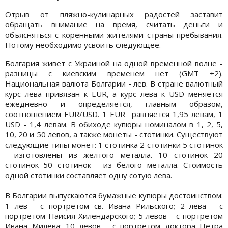
Отрыв от пляжно-кулинарных радостей заставит
обращать внимание на время, считать деньги и
объясняться с коренными жителями страны пребывания.
Потому необходимо усвоить следующее.
Болгария живет с Украиной на одной временной волне -
разницы с киевским временем нет (GMT +2).
Национальная валюта Болгарии - лев. В стране валютный
курс лева привязан к EUR, а курс лева к USD меняется
ежедневно и определяется, главным образом,
соотношением EUR/USD. 1 ЕUR равняется 1,95 левам, 1
USD - 1,4 левам. В обиходе купюры номиналом в 1, 2, 5,
10, 20 и 50 левов, а также монеты - стотинки. Существуют
следующие типы монет: 1 стотинка 2 стотинки 5 стотинок
- изготовлены из желтого металла. 10 стотинок 20
стотинок 50 стотинок - из белого металла. Стоимость
одной стотинки составляет одну сотую лева.
В Болгарии выпускаются бумажные купюры достоинством:
1 лев - с портретом св. Ивана Рильского; 2 лева - с
портретом Паисия Хилендарского; 5 левов - с портретом
Ивана Милева; 10 левов - с портретом доктора Петра