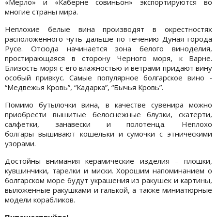
«Мерло» и «Каберне совиньон» экспортируются во
многие страны мира.
Неплохие белые вина производят в окрестностях
расположенного чуть дальше по течению Дуная города
Русе. Отсюда начинается зона белого виноделия,
простирающаяся в сторону Черного моря, к Варне.
Близость моря с его влажностью и ветрами придают вину
особый привкус. Самые популярное болгарское вино -
“Медвежья Кровь”, “Кадарка”, “Бычья Кровь”.
Помимо бутылочки вина, в качестве сувенира можно
приобрести вышитые белоснежные блузки, скатерти,
салфетки, занавески и полотенца. Неплохо
болгары вышивают кошельки и сумочки с этническими
узорами.
Достойны внимания керамические изделия – плошки,
кувшинчики, тарелки и миски. Хорошим напоминанием о
болгарском море будут украшения из ракушек и картины,
выложенные ракушками и галькой, а также миниатюрные
модели корабликов.
Путешествуйте!