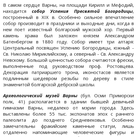
В самом сердце Варны, на площади Кирилл и Мефодий,
находится
собор Успения Пресвятой Богородицы
,
построенный в XIX в. Особенно сильное впечатление
собор производит в праздники и выходные дни, когда в
нем поет известный болгарский мужской хор. Первый
камень храма был заложен князем Александром
Батенбергом в 1880 году. Собор имеет три алтаря:
Центральный посвящен Успению Богородицы, южный -
Св. Николаю Мириклийскому, а северный - Св. Александру
Невскому. Большой ценностью собора считаются фрески,
выполненные под руководством проф. Ростовцева.
Декорация патриаршего трона, иконостасов является
подлинным шедевром резьбы по дереву в стиле
знаменитой болгарской дебрской школы.
Археологический музей Варны
(бул. Осми Примор­ски
полк, 41) располагается в здании бывшей девичьей
гимназии Варны, недалеко от мэрии города. Здесь
выставлены более 55 тыс. экспонатов эпох с раннего
палеолита до позднего Средневековья. Особенно
замечательны фракийские каменные статуи, лишь
отдаленно напоминающие человеческие фигуры и