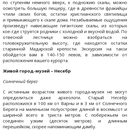
по ступеням немного вверх, к подножию скалы, можно
осмотреть большую пещеру, где в древности фракийцы
чтили своих богов, остатки христианского святилища
и примыкающего к скале дома. Незабываемые ощущения
произведут нависающие гигантские скалы, из которых
кое-где струятся родники с холодной и вкусной водой. По
отвесной лестнице можно взобраться на
головокружительную высоту, где находятся остатки
старинной Мадарской крепости. Экскурсия на такси
обойдется вам в 140-150 левов, в зависимости от
расположения вашего курорта.
Живой город-музей – Несебр
Солнечный берег
С истинным возрастом живого города-музея не могут
определиться даже археологи. Старый Несебр
расположился в 100 км от Варны и в 3 км от Солнечного
Берега на маленьком полуострове длиной в восемьсот и
шириной всего в триста метров. С побережьем он
соединен узким (десяток метров) и длинным
перешейком, скорее напоминающим дамбу.