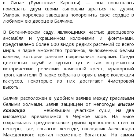
в Синае (Румынские Карпаты) — она попыталась
помешать двум своим сыновьям драться на дуэли.
Умирая, королева завещала похоронить свое сердце в
любимом ею дворце в Балчике.
В Ботаническом саду, являющимся частью дворцового
ансамбля и украшенном колоннами и фонтанами,
представлено более 600 видов редких растений со всего
мира. В парке множество тропинок, выложенных белым
камнем, которые раньше покрывались коврами. Среди
цветочных клумб и куртин тут и там встречаются
исторические реликвии: каменный крест, мраморный
трон, капители. В парке собрана вторая в мире коллекция
кактусов, некоторые из них достигают 4-метровой
высоты.
Балчик расположен в удобном заливе между красивыми
белыми холмами. Залив защищен от непогоды
мысом
Калиакра
— небольшим участком суши, на два
километра врезавшимся в Черное море. На мысе
сохранились средневековые руины крепостных стен и
пещеры, где, согласно легенде, наследник Александра
Македонского прятал несметные богатства. На самом