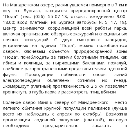
На Мандренском озере, раскинувшемся примерно в 7 км к
югу от Бургаса, находится природоохранный центр
"Пода" (тел.: (056) 55-07-18; открыт: ежедневно 9.00-
18.00; вход платный; из Бургаса автобусы №5, 17, 18).
Центр занимается координацией всей работы парка,
включая организацию обзорных экскурсий и специальных
ночных экспедиций. С двух смотровых площадок,
устроенных на здании "Пода", можно полюбоваться
озером, ключевым объектом природоохранной зоны
"Пода", понаблюдать за такими болотными птицами, как
ибисы и колпицы, за ныряющими бакланами, пожалуй,
наиболее распространенными представителями здешней
фауны. Проходящие поблизости опоры линий
электропередачи облеплены сотнями их гнезд.
Экомаршрут (платный) протяженностью 2,5 км позволяет
проникнуть в глубь парка и рассмотреть птиц вблизи.
Соленое озеро Вайя к северу от Мандренского - место
летнего обитания крупной популяции пеликанов (лучше
всего их наблюдать с апреля по октябрь). Возможна
организация лодочной экскурсии (платной), которую
необходимо предварительно заказать в