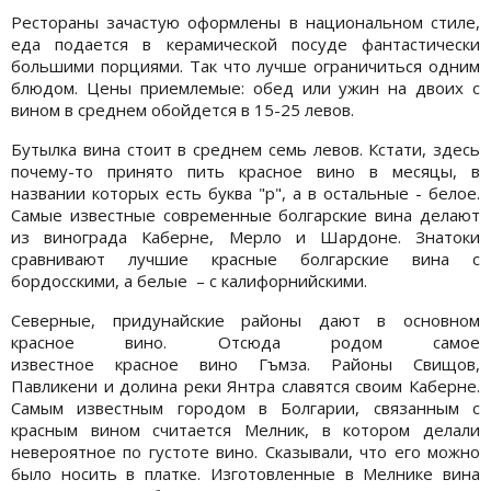
Рестораны зачастую оформлены в национальном стиле,
еда подается в керамической посуде фантастически
большими порциями. Так что лучше ограничиться одним
блюдом. Цены приемлемые: обед или ужин на двоих с
вином в среднем обойдется в 15-25 левов.
Бутылка вина стоит в среднем семь левов. Кстати, здесь
почему-то принято пить красное вино в месяцы, в
названии которых есть буква "р", а в остальные - белое.
Самые известные современные болгарские вина делают
из винограда Каберне, Мерло и Шардоне. Знатоки
сравнивают лучшие красные болгарские вина с
бордосскими, а белые – с калифорнийскими.
Северные, придунайские районы дают в основном
красное вино. Отсюда родом самое
известное красное вино Гъмза. Районы Свищов,
Павликени и долина реки Янтра славятся своим Каберне.
Самым известным городом в Болгарии, связанным с
красным вином считается Мелник, в котором делали
невероятное по густоте вино. Сказывали, что его можно
было носить в платке. Изготовленные в Мелнике вина