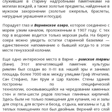
служившие в старину надгробными памятниками на
могилах вождей, а также золотые предметы, найденные в
мужском захоронении (золотые ожерелья, браслеты,
нагрудные украшения и посуда).
Порадует глаз и
Варненское озеро
, которое соединено с
морем уз­ким каналом, проложенным в 1907 году. С тех
пор в водоеме водится только морская рыба. На берегу
озера можно увидеть остатки старинной базилики —
единственное напоминание о быв­шей когда-то в этом
месте генуэзской колонии.
Еще одно интересное место в Варне –
римские термы
(бани). Этот впечатляющий памятник культуры
римлян был создан во II-III в.в. нашей эры и занимал
площадь более 7000 кв.м. между улицами Граф Игнатиев,
Сан Стефано, Хан Крум и Цар Калоян. Стены здания
построены по специфической
технологии, основывающейся на чередовании каменных
стен и пяти-шести рядов плотных глиняных кирпичей.
Здесь были не только помещения для купания, но и залы
для спорта, для встреч и бесед, отдыха, магазины и т.д. В
теплых помещениях пол был двойным. Верхний его слой