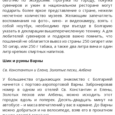
сувениров и ужин в национальном ресторане могут
подарить более яркое представление о стране, нежели
несчетное количество музеев. Желающим запечатлеть
воспоминания на фото-, кино- и видеокамеру, взять с
собой ноутбук, необходимо при въезде в Болгарию
указать в декларации вышеперечисленную технику. А для
любителей сувениров и подарков важно помнить, что
пошлиной не облагается вывоз из страны 250 сигарет или
50 сигар, или 250 г табака, а также два литра вина и один
литр крепких спиртных напитков.
Шик и руины Варны
Св. Константин и Елена, Золотые пески, Албена
У большинства отдыхающих знакомство с Болгарией
начнется с портово-аэропортовой Варны. Забронировав
номер в одном из отелей Св. Константин и Елены,
Золотых песков или Албены, можно исходить этот
городок вдоль и поперек. Десять-двадцать минут на
автобусе – и масса впечатлений у вас в кармане. До Варны
можно добраться и на велосипеде, взяв его в прокатном
пункте отеля(4 лева/час).