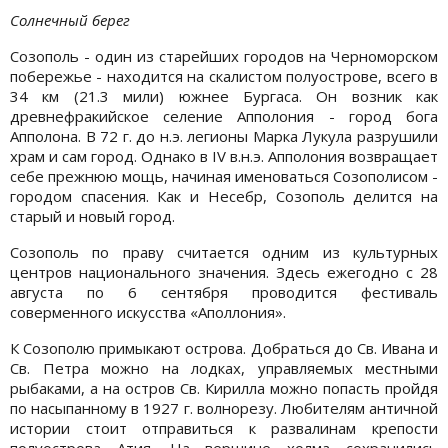
Солнечный берег
Созополь - один из старейших городов на Черноморском
побережье - находится на скалистом полуострове, всего в
34 км (21.3 мили) южнее Бургаса. Он возник как
древнефракийское селение Апполония - город бога
Апполона. В 72 г. до н.э. легионы Марка Лукула разрушили
храм и сам город. Однако в ІV в.н.э. Апполония возвращает
себе прежнюю мощь, начиная именоваться Созополисом -
городом спасения. Как и Несебр, Созополь делится на
старый и новый город.
Созополь по праву считается одним из культурных
центров национального значения. Здесь ежегодно с 28
августа по 6 сентября проводится фестиваль
соверменного искусства «Аполлония».
К Созополю примыкают острова. Добраться до Св. Ивана и
Св. Петра можно на лодках, управляемых местными
рыбаками, а на остров Св. Кирилла можно попасть пройдя
по насыпанному в 1927 г. волнорезу. Любителям античной
истории стоит отправиться к развалинам крепости
полуострова Атия. На вершине холма сохранились