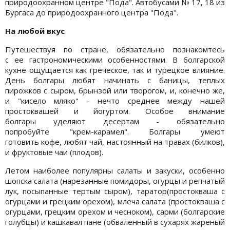
природоохранном центре "Пода". Автобусами № 17, 18 из
Бургаса до природоохранного центра "Пода".
На любой вкус
Путешествуя по стране, обязательно познакомтесь
с ее гастрономическими особенностями. В болгарской
кухне ощущается как греческое, так и турецкое влияние.
День болгары любят начинать с баницы, теплых
пирожков с сыром, брынзой или творогом, и, конечно же,
и "кисело мляко" - нечто среднее между нашей
простоквашей и йогуртом. Особое внимание
болгары уделяют десертам - обязательно
попробуйте "крем-карамел". Болгары умеют
готовить кофе, любят чай, настоянный на травах (билков),
и фруктовые чаи (плодов).
Летом наиболее популярны салаты и закуски, особенно
шопска салата (нарезанные помидоры, огурцы и репчатый
лук, посыпанные тертым сыром), таратор(простокваша с
огурцами и грецким орехом), млеча салата (простокваша с
огурцами, грецким орехом и чесноком), сарми (болгарские
голубцы) и кашкавал пане (обваленный в сухарях жареный