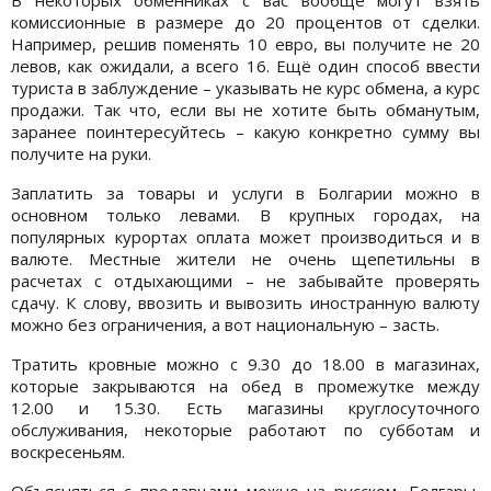
комиссионные в размере до 20 процентов от сделки.
Например, решив поменять 10 евро, вы получите не 20
левов, как ожидали, а всего 16. Ещё один способ ввести
туриста в заблуждение – указывать не курс обмена, а курс
продажи. Так что, если вы не хотите быть обманутым,
заранее поинтересуйтесь – какую конкретно сумму вы
получите на руки.
Заплатить за товары и услуги в Болгарии можно в
основном только левами. В крупных городах, на
популярных курортах оплата может производиться и в
валюте. Местные жители не очень щепетильны в
расчетах с отдыхающими – не забывайте проверять
сдачу. К слову, ввозить и вывозить иностранную валюту
можно без ограничения, а вот национальную – засть.
Тратить кровные можно с 9.30 до 18.00 в магазинах,
которые закрываются на обед в промежутке между
12.00 и 15.30. Есть магазины круглосуточного
обслуживания, некоторые работают по субботам и
воскресеньям.
Объясняться с продавцами можно на русском. Болгары,