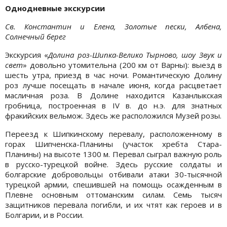
Однодневные экскурсии
Св. Константин и Елена, Золотые пески, Албена,
Солнечный берег
Экскурсия «
Долина роз-Шипка-Велико Тырново, шоу Звук и
свет
» довольно утомительна (200 км от Варны): выезд в
шесть утра, приезд в час ночи. Романтическую Долину
роз лучше посещать в начале июня, когда расцветает
масличная роза. В Долине находится Казанлыкская
гробница, построенная в ІV в. до н.э. для знатных
фракийских вельмож. Здесь же расположился Музей розы.
Переезд к Шипкинскому перевалу, расположенному в
горах Шипченска-Планины (участок хребта Стара-
Планины) на высоте 1300 м. Перевал сыграл важную роль
в русско-турецкой войне. Здесь русские солдаты и
болгарские добровольцы отбивали атаки 30-тысячной
турецкой армии, спешившей на помощь осажденным в
Плевне основным оттоманским силам. Семь тысяч
защитников перевала погибли, и их чтят как героев и в
Болгарии, и в России.