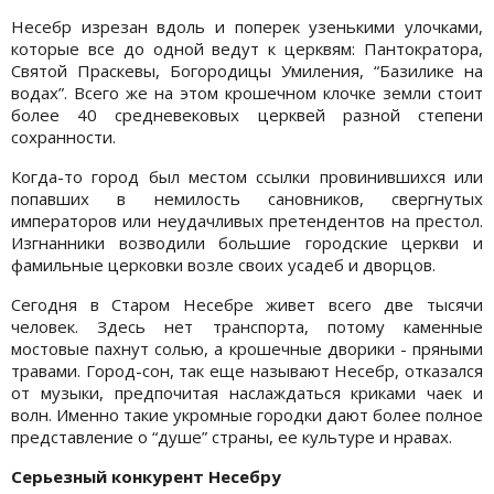
Несебр изрезан вдоль и поперек узенькими улочками,
которые все до одной ведут к церквям: Пантократора,
Святой Праскевы, Богородицы Умиления, “Базилике на
водах”. Всего же на этом крошечном клочке земли стоит
более 40 средневековых церквей разной степени
сохранности.
Когда-то город был местом ссылки провинившихся или
попавших в немилость сановников, свергнутых
императоров или неудачливых претендентов на престол.
Изгнанники возводили большие городские церкви и
фамильные церковки возле своих усадеб и дворцов.
Сегодня в Старом Несебре живет всего две тысячи
человек. Здесь нет транспорта, потому каменные
мостовые пахнут солью, а крошечные дворики - пряными
травами. Город-сон, так еще называют Несебр, отказался
от музыки, предпочитая наслаждаться криками чаек и
волн. Именно такие укромные городки дают более полное
представление о “душе” страны, ее культуре и нравах.
Серьезный конкурент Несебру