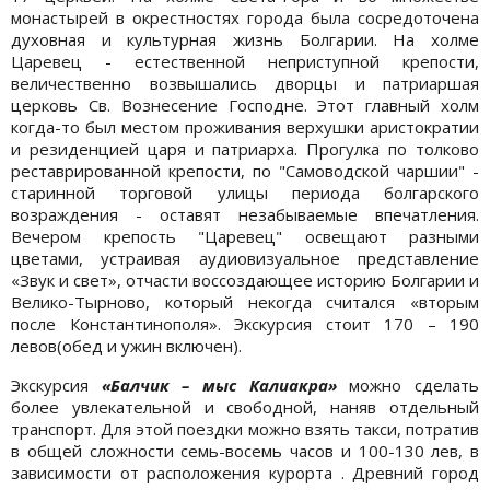
монастырей в окрестностях города была сосредоточена
духовная и культурная жизнь Болгарии. На холме
Царевец - естественной неприступной крепости,
величественно возвышались дворцы и патриаршая
церковь Св. Вознесение Господне. Этот главный холм
когда-то был местом проживания верхушки аристократии
и резиденцией царя и патриарха. Прогулка по толково
реставрированной крепости, по "Самоводской чаршии" -
старинной торговой улицы периода болгарского
возраждения - оставят незабываемые впечатления.
Вечером крепость "Царевец" освещают разными
цветами, устраивая аудиовизуальное представление
«Звук и свет», отчасти воссоздающее историю Болгарии и
Велико-Тырново, который некогда считался «вторым
после Константинополя». Экскурсия стоит 170 – 190
левов(обед и ужин включен).
Экскурсия
«Балчик – мыс Калиакра»
можно сделать
более увлекательной и свободной, наняв отдельный
транспорт. Для этой поездки можно взять такси, потратив
в общей сложности семь-восемь часов и 100-130 лев, в
зависимости от расположения курорта . Древний город