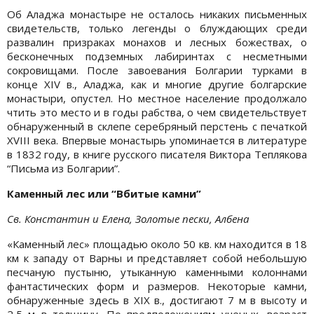
Об Аладжа монастыре не осталось никаких письменных
свидетельств, только легенды о блуждающих среди
развалин призраках монахов и лесных божествах, о
бесконечных подземных лабиринтах с несметными
сокровищами. После завоевания Болгарии турками в
конце XIV в., Аладжа, как и многие другие болгарские
монастыри, опустел. Но местное население продолжало
чтить это место и в годы рабства, о чем свидетельствует
обнаруженный в склепе серебряный перстень с печаткой
XVIII века. Впервые монастырь упоминается в литературе
в 1832 году, в книге русского писателя Виктора Теплякова
“Письма из Болгарии”.
Каменный лес или “Вбитые камни”
Св. Константин и Елена, Золотые пески, Албена
«Каменный лес» площадью около 50 кв. км находится в 18
км к западу от Варны и представляет собой небольшую
песчаную пустыню, утыканную каменными колоннами
фантастических форм и размеров. Некоторые камни,
обнаруженные здесь в XIX в., достигают 7 м в высоту и
2,5 м в толщину. По предположениям ученых, возраст