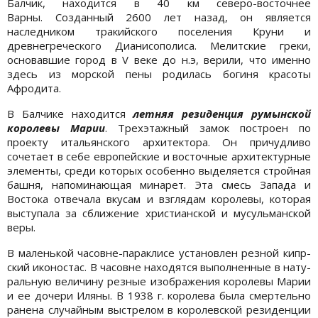
Балчик, находится в 40 км северо-восточнее
Варны. Созданный 2600 лет назад, он является
наследником тракийского поселения Круни и
древнегреческого Дианисополиса. Мелитские греки,
основавшие город в V веке до н.э, верили, что именно
здесь из морской пены родилась богиня красоты
Афродита.
В Балчике находится
летняя резиденция румынской
королевы Марии
. Трехэтажный замок построен по
проекту итальянского архитектора. Он причудливо
сочетает в себе европей­ские и восточные архитектурные
элементы, среди кото­рых особенно выделяется стройная
башня, напоминающая минарет. Эта смесь Запада и
Востока отвечала вкусам и взглядам королевы, которая
выступала за сближение хрис­тианской и мусульманской
веры.
В маленькой часовне-параклисе установлен резной кипр­
ский иконостас. В часовне находятся выполненные в нату­
ральную величину резные изображения королевы Марии
и ее дочери Иляны. В 1938 г. королева была смертельно
ра­нена случайным выстрелом в королевской резиденции