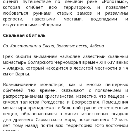
оценят путешествие по ленивой реке «Ропотамо»,
которая огибает всю территорию, и позволяет
любоваться руинами старых замков и развалины
крепости, навесными мостами, водопадами и
искусственными гейзерами.
Скальная обитель
Св. Константин и Елена, Золотые пески, Албена
Грех обойти вниманием наиболее известный скальный
монастырь болгарского Черноморья времен XIII-XIV веках
– Аладжа, который находится в лесистой местности в 14
км от Варны.
Возникновение монастыря, как и многих пещерных
обителей тех времен, связывают с появлением и
распространением христианства. Известно, что пещера -
символ таинства Рождества и Воскресения. Помещения
монастыря принадлежат к большой группе естественных
пещер, образовавшихся в мягких известковых осадках
дна древнего Сарматского моря, покрывавшего 12 млн.
лет тому назад почти всю территорию Юго-восточной
Европы.