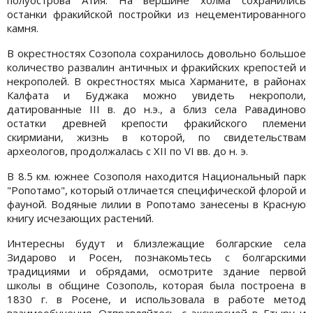
останки фракийской постройки из нецементированного
камня.
В окрестностях Созопола сохранилось довольно большое
количество развалин античных и фракийских крепостей и
некрополей. В окрестностях мыса Харманите, в районах
Калфата и Буджака можно увидеть некрополи,
датированные III в. до н.э., а близ села Равадиново
остатки древней крепости фракийского племени
скирмиани, жизнь в которой, по свидетельствам
археологов, продолжалась с ХІІ по VІ вв. до н. э.
В 8.5 км. южнее Созополя находится Национальный парк
"Ропотамо", который отличается специфической флорой и
фауной. Водяные лилии в Ропотамо занесены в Красную
книгу исчезающих растений.
Интересны будут и близлежащие болгарские села
Зидарово и Росен, познакомьтесь с болгарскими
традициями и обрядами, осмотрите здание первой
школы в общине Созополь, которая была построена в
1830 г. в Росене, и использовала в работе метод
взаимообучения. Отправляйтесь с экскурсией в Етыру и