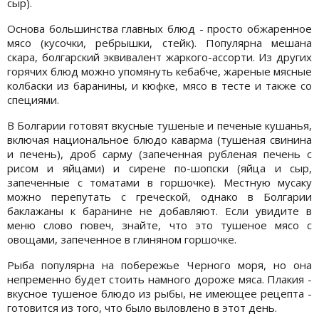
сыр).
Основа большинства главных блюд - просто обжаренное
мясо (кусочки, ребрышки, стейк). Популярна мешана
скара, болгарский эквивалент жаркого-ассорти. Из других
горячих блюд можно упомянуть кебабче, жареные мясные
колбаски из баранины, и кюфке, мясо в тесте и также со
специями.
В Болгарии готовят вкусные тушеные и печеные кушанья,
включая национальное блюдо каварма (тушеная свинина
и печень), дроб сарму (запеченная рубленая печень с
рисом и яйцами) и сирене по-шопски (яйца и сыр,
запеченные с томатами в горшочке). Местную мусаку
можно перепутать с греческой, однако в Болгарии
баклажаны к баранине не добавляют. Если увидите в
меню слово гювеч, знайте, что это тушеное мясо с
овощами, запеченное в глиняном горшочке.
Рыба популярна на побережье Черного моря, но она
непременно будет стоить намного дороже мяса. Плакия -
вкусное тушеное блюдо из рыбы, не имеющее рецепта -
готовится из того, что было выловлено в этот день.