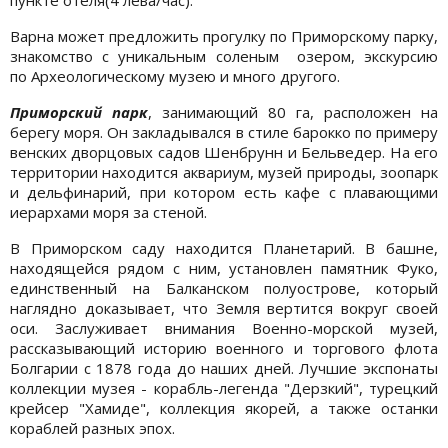
Варна может предложить прогулку по Приморскому парку,
знакомство с уникальным соленым озером, экскурсию
по Археологическому музею и много другого.
Приморский парк
, занимающий 80 га, расположен на
берегу моря. Он закладывался в стиле барокко по примеру
венских дворцовых садов Шенбрунн и Бельведер. На его
территории находится аквариум, музей природы, зоопарк
и дельфинарий, при котором есть кафе с плавающими
иерархами моря за стеной.
В Приморском саду находится Планетарий. В башне,
находящейся рядом с ним, установлен памятник Фуко,
единственный на Балканском полуострове, который
наглядно доказывает, что Земля вертится вокруг своей
оси. Заслуживает внимания Военно-морской музей,
рассказывающий историю военного и торгового флота
Болгарии с 1878 года до наших дней. Лучшие экспонаты
коллекции музея - корабль-легенда "Дерзкий", турецкий
крейсер "Хамиде", коллекция якорей, а также останки
кораблей разных эпох.