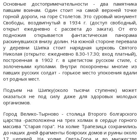
Основные достопримечательности - два памятника
павшим воинам. Один стоит на самой верхней точке
горной дороги, на горе Столетов. Это суровый монумент
Свободы, воздвигнутый в 1934 г. (доступ свободный,
открыт ежедневно с рассвета до заката). От его
подножия открывается фантастическая панорама
раскинувшихся внизу долин. На южной стороне перевала
у деревни Шипка стоит нарядная церковь Святого
Николая (открыто: ежедневно 8.30-17.30; вход платный),
построенная в 1902 г. в цветистом русском стиле, с
золочеными куполами. Внутри похоронены многие из
павших русских солдат - горькое место упокоения вдали
от родных мест.
Подъем на Шипку(около тысячи ступенек) может
оказаться не под силу даже для здоровых молодых
организмов.
Город Велико-Тырново - столица Второго болгарского
царства -расположена на трех холмах в сердце горного
массива "Старая гора". На холме Трапезица сохранились
до наших дней фрагменты боярских домов и руины около
17 церквей. На холме Света-Гора и во множестве