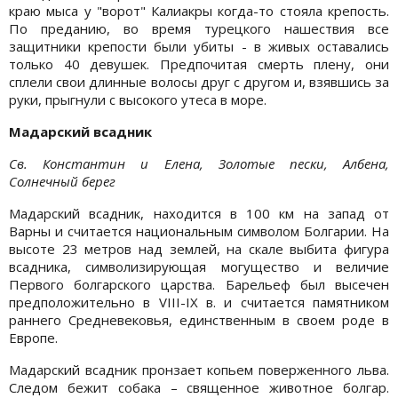
краю мыса у "ворот" Калиакры когда-то стояла крепость.
По преданию, во время турецкого нашествия все
защитники крепости были убиты - в живых оставались
только 40 девушек. Предпочитая смерть плену, они
сплели свои длинные волосы друг с другом и, взявшись за
руки, прыгнули с высокого утеса в море.
Мадарский всадник
Св. Константин и Елена, Золотые пески, Албена,
Солнечный берег
Мадарский всадник, находится в 100 км на запад от
Варны и считается национальным символом Болгарии. На
высоте 23 метров над землей, на скале выбита фигура
всадника, символизирующая могущество и величие
Первого болгарского царства. Барельеф был высечен
предположительно в VIII-ІХ в. и считается памятником
раннего Средневековья, единственным в своем роде в
Европе.
Мадарский всадник пронзает копьем поверженного льва.
Следом бежит собака – священное животное болгар.