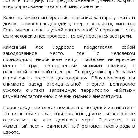
этих образований - около 50 миллионов лет.
Колонны имеют интересные названия: «алтарь», «мать и
дочь», «символ плодородия», «черт», «солдат», «монах».
Есть камень с очень узкой расщелиной. Утверждают, что,
если человек в нее пролезет, то ему простятся все грехи.
Каменный лес издревле представлял собой
заколдованное место, где с человеком
происходили необычные вещи. Наиболее интересное
место - круг, обозначенный мелкими камнями, с
невысокой колонной в центре. По преданию, пребывание
в нем очень полезно для здоровья. Обняв колонну, вы
снимаете заряд отрицательной энергии. Болгарские
уфологи считают заповедную территорию «вбитых»
камней геопатогенной с очень сильной энергетикой.
Происхождение «леса» неизвестно: по одной из гипотез -
это гигантские сталактиты, согласно другой - известковые
отложения на дне древнего моря. Считается, что
«каменный лес» - единственный феномен такого рода в
Европе.