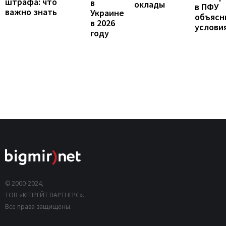
штрафа: что
в
оклады
в ПФУ
важно знать
Украине
объясн
в 2026
услови
году
© 2000-2024,
ТОВ «КЕПРЕЙТ ПАРТНЕРС».
Все права защищены.