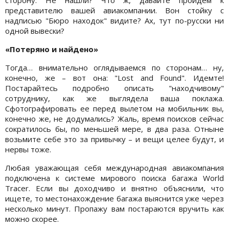
представителю вашей авиакомпании. Вон стойку с
надписью "Бюро находок" видите? Ах, тут по-русски ни
одной вывески?
«Потеряно и найдено»
Тогда… внимательно оглядываемся по сторонам… ну,
конечно, же – вот она: "Lost and Found". Идемте!
Постарайтесь подробно описать "находчивому"
сотруднику, как же выглядела ваша поклажа.
Сфотографировать ее перед вылетом на мобильник вы,
конечно же, не додумались? Жаль, время поисков сейчас
сократилось бы, по меньшей мере, в два раза. Отныне
возьмите себе это за привычку – и вещи целее будут, и
нервы тоже.
Любая уважающая себя международная авиакомпания
подключена к системе мирового поиска багажа World
Tracer. Если вы доходчиво и внятно объяснили, что
ищете, то местонахождение багажа выяснится уже через
несколько минут. Пропажу вам постараются вручить как
можно скорее.