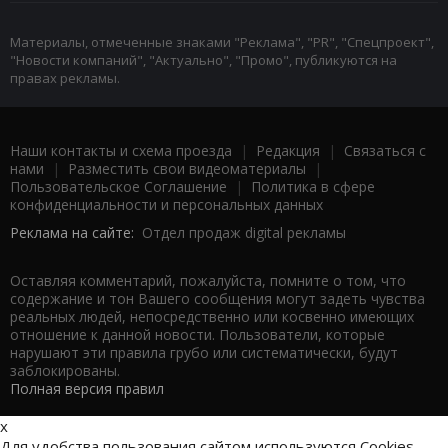
Материалы, отмеченные знаками "Реклама", "PR", "Спецпроект",
"Новости компаний", "Актуально", "Промо", публикуются на
правах рекламы.
Наши контакты и схема проезда
|
Редакция
|
Связаться с
нами
|
Разместить свои видеоматериалы
|
Пользовательское Соглашение
|
Политика в сфере
конфиденциальности и персональных данных
Реклама на сайте:
Отдел продаж digital рекламы
Оставляя комментарий, пожалуйста, помните о том, что
содержание и тон Вашего сообщения могут задеть чувства
реальных людей, непосредственно или косвенно имеющих
отношение к данной новости. Пользователи, которые
нарушают эти правила грубо или систематически, будут
заблокированы.
Полная версия правил
x
Для удобства пользования сайтом используются Cookies.