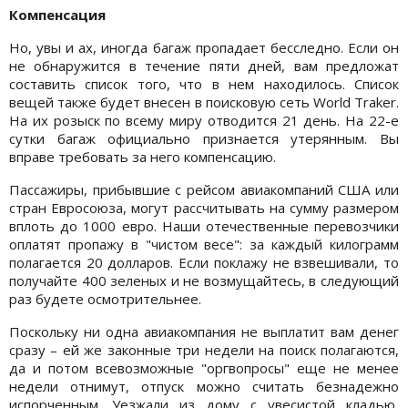
Компенсация
Но, увы и ах, иногда багаж пропадает бесследно. Если он
не обнаружится в течение пяти дней, вам предложат
составить список того, что в нем находилось. Список
вещей также будет внесен в поисковую сеть World Traker.
На их розыск по всему миру отводится 21 день. На 22-е
сутки багаж официально признается утерянным. Вы
вправе требовать за него компенсацию.
Пассажиры, прибывшие с рейсом авиакомпаний США или
стран Евросоюза, могут рассчитывать на сумму размером
вплоть до 1000 евро. Наши отечественные перевозчики
оплатят пропажу в "чистом весе": за каждый килограмм
полагается 20 долларов. Если поклажу не взвешивали, то
получайте 400 зеленых и не возмущайтесь, в следующий
раз будете осмотрительнее.
Поскольку ни одна авиакомпания не выплатит вам денег
сразу – ей же законные три недели на поиск полагаются,
да и потом всевозможные "оргвопросы" еще не менее
недели отнимут, отпуск можно считать безнадежно
испорченным. Уезжали из дому с увесистой кладью,