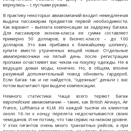
вернулись – с пустыми руками…
В практику некоторых авиакомпаний входит немедленная
выдача пассажирам предметов первой необходимости.
Как вариант – выплата компенсации за задержку багажа.
Для пассажиров эконом-класса ее сумма составляет
примерно 50 долларов, в бизнес-классе – до 100
долларов. Это вам прибавка к ближайшему шопингу,
купите вместо утраченных вещей новые. Отдельные
авиаперевозчики на пятый день после регистрации
пропажи осчастливят вас чеком на покупку одежды. Не в
ведущих домах моды, конечно. Но, в общем, вполне
разумный дополнительный повод обновить гардероб.
Если багаж так и не найдется, "одежные" деньги с вас
потом высчитают при выдаче компенсации.
Немного статистики. Чаще всего теряют багаж
европейские авиакомпании – такие, как British Airways, Air
France, Lufthansa и KLM. Из каждой тысячи их клиентов
около 16-ти к концу перелета недосчитываются своих
чемоданов. И не потому, что там сервис на низком уровне.
У этих гигантов очень много транзитных рейсов, а при
таком раскладе ответственность за утрату багажа несет