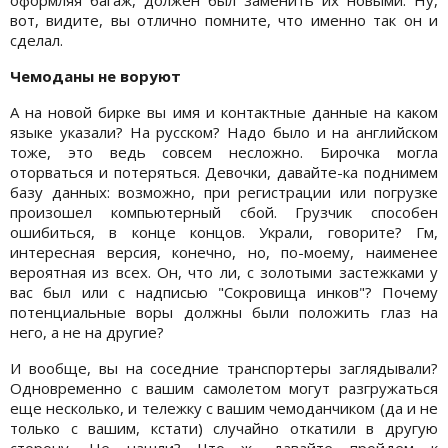
вот, видите, вы отлично помните, что именно так он и
сделал.
Чемоданы не воруют
А на новой бирке вы имя и контактные данные на каком
языке указали? На русском? Надо было и на английском
тоже, это ведь совсем несложно. Бирочка могла
оторваться и потеряться. Девочки, давайте-ка поднимем
базу данных: возможно, при регистрации или погрузке
произошел компьютерный сбой. Грузчик способен
ошибиться, в конце концов. Украли, говорите? Гм,
интересная версия, конечно, но, по-моему, наименее
вероятная из всех. Он, что ли, с золотыми застежками у
вас был или с надписью "Сокровища инков"? Почему
потенциальные воры должны были положить глаз на
него, а не на другие?
И вообще, вы на соседние транспортеры заглядывали?
Одновременно с вашим самолетом могут разгружаться
еще несколько, и тележку с вашим чемоданчиком (да и не
только с вашим, кстати) случайно откатили в другую
сторону. Не нашли? Что ж, давайте пройдем к