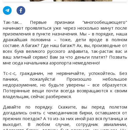
Так-так… Первые признаки "многообещающего"
начинают проявляться уже через несколько минут после
приземления в пункте назначения. Мы – в порядке, наша
дражайшая половина – тоже, дети вроде в полном
составе. А багаж? Где наш багаж?! Ах, вы, производные от
всех букв великого русского алфавита, так-растак вас и
ваш элитный сервис! Вам за что деньги платят? Позвать
мне сюда начальника аэропорта немедленно!
Тс-с-с, гражданин, не нервничайте, успокойтесь. Без
паники, пожалуйста! Произошло небольшое
недоразумение, но будьте уверены – все образуется.
Потерянные вещи почти всегда возвращаются к своим
владельцам, сейчас разберемся.
Давайте по порядку. Скажите, вы перед полетом
догадались снять с чемоданчиков бирки, оставшиеся от
прежних поездок? А то из-за них иной раз вся путаница и
выходит. В любом случае, сотрудник авиалинии,
оформляя багаж, должен был заменить их новыми. Ну,