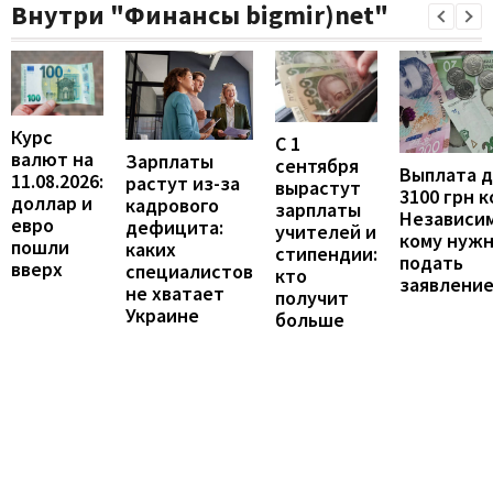
Внутри "Финансы bigmir)net"
Курс
С 1
валют на
Зарплаты
сентября
Выплата 
11.08.2026:
растут из-за
вырастут
3100 грн 
доллар и
кадрового
зарплаты
Независим
евро
дефицита:
учителей и
кому нуж
пошли
каких
стипендии:
подать
вверх
специалистов
кто
заявлени
не хватает
получит
Украине
больше