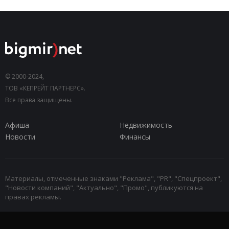
© 2000-2024,
ТОВ «КЕПРЕЙТ ПАРТНЕРС».
Все права защищены.
Афиша
Недвижимость
Новости
Финансы
Материалы, отмеченные знаками "Реклама", "PR", "Спецпроект",
"Новости компаний", "Актуально", "Промо", публикуются на
правах рекламы.