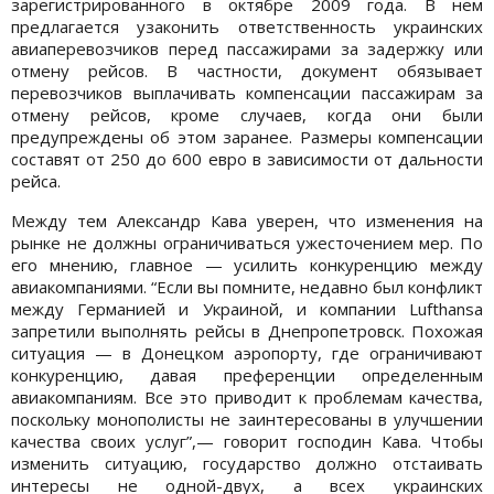
зарегистрированного в октябре 2009 года. В нем
предлагается узаконить ответственность украинских
авиаперевозчиков перед пассажирами за задержку или
отмену рейсов. В частности, документ обязывает
перевозчиков выплачивать компенсации пассажирам за
отмену рейсов, кроме случаев, когда они были
предупреждены об этом заранее. Размеры компенсации
составят от 250 до 600 евро в зависимости от дальности
рейса.
Между тем Александр Кава уверен, что изменения на
рынке не должны ограничиваться ужесточением мер. По
его мнению, главное — усилить конкуренцию между
авиакомпаниями. “Если вы помните, недавно был конфликт
между Германией и Украиной, и компании Lufthansa
запретили выполнять рейсы в Днепропетровск. Похожая
ситуация — в Донецком аэропорту, где ограничивают
конкуренцию, давая преференции определенным
авиакомпаниям. Все это приводит к проблемам качества,
поскольку монополисты не заинтересованы в улучшении
качества своих услуг”,— говорит господин Кава. Чтобы
изменить ситуацию, государство должно отстаивать
интересы не одной-двух, а всех украинских