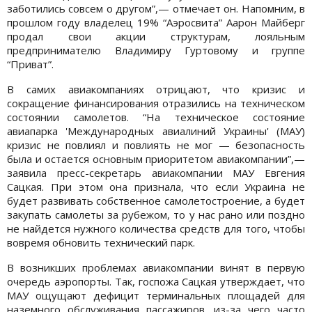
заботились совсем о другом”,— отмечает он. Напомним, в
прошлом году владелец 19% “Аэросвита” Аарон Майберг
продал свои акции структурам, лояльным
предпринимателю Владимиру Гуртовому и группе
“Приват”.
В самих авиакомпаниях отрицают, что кризис и
сокращение финансирования отразились на техническом
состоянии самолетов. “На техническое состояние
авиапарка 'Международных авиалиний Украины' (МАУ)
кризис не повлиял и повлиять не мог — безопасность
была и остается основным приоритетом авиакомпании”,—
заявила пресс-секретарь авиакомпании МАУ Евгения
Сацкая. При этом она признала, что если Украина не
будет развивать собственное самолетостроение, а будет
закупать самолеты за рубежом, то у нас рано или поздно
не найдется нужного количества средств для того, чтобы
вовремя обновить технический парк.
В возникших проблемах авиакомпании винят в первую
очередь аэропорты. Так, госпожа Сацкая утверждает, что
МАУ ощущают дефицит терминальных площадей для
наземного обслуживания пассажиров, из-за чего часто