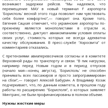
возникают задержки рейсов. “Мы надеемся, что
перемещение МАУ в новый терминал F аэропорта
'Борисполь' весной этого года позволит нам чувствовать
себя более комфортно”,— говорит она. Кроме того,
Евгения Сацкая отмечает, что украинские аэропорты по-
прежнему являются монополистами в отрасли и,
соответственно, диктуют авиакомпаниям условия оплаты
своих услуг, стоимость которых не всегда адекватна
качеству обслуживания. В пресс-службе “Аэросвита” от
комментариев отказались.
С претензиями авиаперевозчиков согласны и в комитете
Верховной рады по транспорту и связи. “В пик нагрузки,
например перед Новым годом и в период отпусков
(начало мая—конец августа), 'Борисполь' не способен
принимать всех пассажиров и просто запрограммирован
на сбои”,— говорит Алексей Бабурин. А Владимир Козак
подчеркивает, что, по данным комитета, в прошлом году
работы по расширению “Борисполя”, о которых заявляет
Минтранс, не были профинансированы в полном объеме.
Нужны жесткие меры