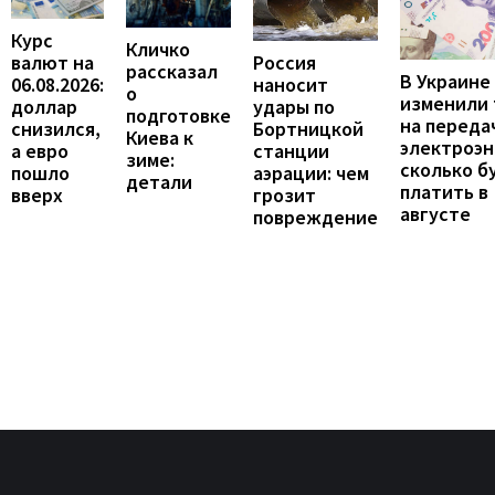
Курс
Кличко
валют на
Россия
рассказал
В Украине
06.08.2026:
наносит
о
изменили
доллар
удары по
подготовке
на переда
снизился,
Бортницкой
Киева к
электроэн
а евро
станции
зиме:
сколько б
пошло
аэрации: чем
детали
платить в
вверх
грозит
августе
повреждение