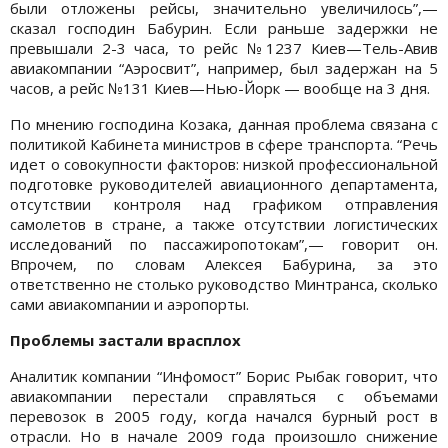
были отложены рейсы, значительно увеличилось”,—
сказал господин Бабурин. Если раньше задержки не
превышали 2-3 часа, то рейс №1237 Киев—Тель-Авив
авиакомпании “Аэросвит”, например, был задержан на 5
часов, а рейс №131 Киев—Нью-Йорк — вообще на 3 дня.
По мнению господина Козака, данная проблема связана с
политикой Кабинета министров в сфере транспорта. “Речь
идет о совокупности факторов: низкой профессиональной
подготовке руководителей авиационного департамента,
отсутствии контроля над графиком отправления
самолетов в стране, а также отсутствии логистических
исследований по пассажиропотокам”,— говорит он.
Впрочем, по словам Алексея Бабурина, за это
ответственно не столько руководство Минтранса, сколько
сами авиакомпании и аэропорты.
Проблемы застали врасплох
Аналитик компании “Инфомост” Борис Рыбак говорит, что
авиакомпании перестали справляться с объемами
перевозок в 2005 году, когда начался бурный рост в
отрасли. Но в начале 2009 года произошло снижение