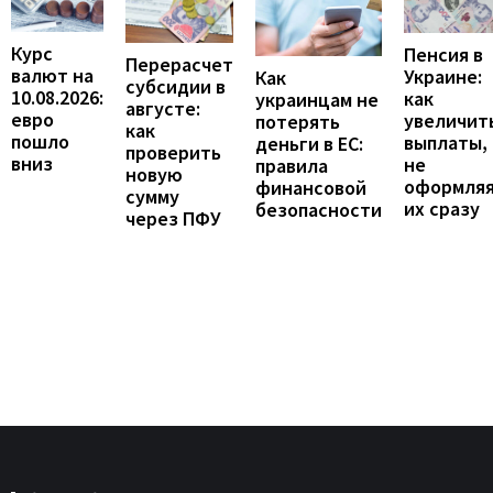
Курс
Пенсия в
Перерасчет
валют на
Украине:
Как
субсидии в
10.08.2026:
как
украинцам не
августе:
евро
увеличит
потерять
как
пошло
выплаты,
деньги в ЕС:
проверить
вниз
не
правила
новую
оформля
финансовой
сумму
их сразу
безопасности
через ПФУ