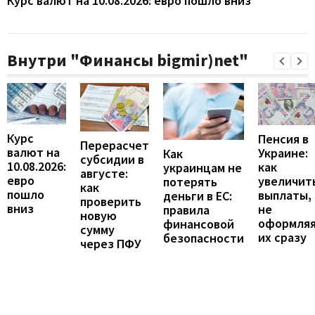
Курс валют на 10.08.2026: евро пошло вниз
Внутри "Финансы bigmir)net"
Курс
Пенсия в
Перерасчет
валют на
Украине:
Как
субсидии в
10.08.2026:
как
украинцам не
августе:
евро
увеличит
потерять
как
пошло
выплаты,
деньги в ЕС:
проверить
вниз
не
правила
новую
оформля
финансовой
сумму
их сразу
безопасности
через ПФУ