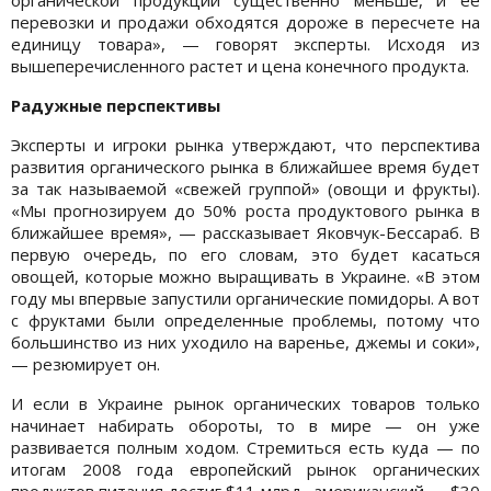
перевозки и продажи обходятся дороже в пересчете на
единицу товара», — говорят эксперты. Исходя из
вышеперечисленного растет и цена конечного продукта.
Радужные перспективы
Эксперты и игроки рынка утверждают, что перспектива
развития органического рынка в ближайшее время будет
за так называемой «свежей группой» (овощи и фрукты).
«Мы прогнозируем до 50% роста продуктового рынка в
ближайшее время», — рассказывает Яковчук-Бессараб. В
первую очередь, по его словам, это будет касаться
овощей, которые можно выращивать в Украине. «В этом
году мы впервые запустили органические помидоры. А вот
с фруктами были определенные проблемы, потому что
большинство из них уходило на варенье, джемы и соки»,
— резюмирует он.
И если в Украине рынок органических товаров только
начинает набирать обороты, то в мире — он уже
развивается полным ходом. Стремиться есть куда — по
итогам 2008 года европейский рынок органических
продуктов питания достиг $11 млрд., американский — $30