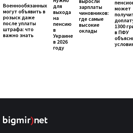
нужно
выросли
пенсио
Военнообязанных
для
зарплаты
может
могут объявить в
выхода
чиновников:
получи
розыск даже
на
где самые
доплат
после уплаты
пенсию
высокие
1300 гр
штрафа: что
в
оклады
в ПФУ
важно знать
Украине
объясн
в 2026
услови
году