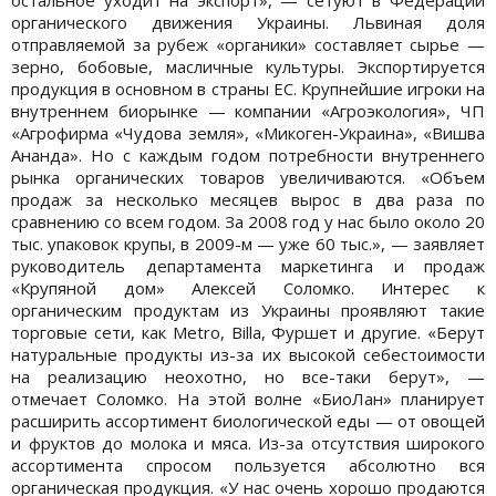
органического движения Украины. Львиная доля
отправляемой за рубеж «органики» составляет сырье —
зерно, бобовые, масличные культуры. Экспортируется
продукция в основном в страны ЕС. Крупнейшие игроки на
внутреннем биорынке — компании «Агроэкология», ЧП
«Агрофирма «Чудова земля», «Микоген-Украина», «Вишва
Ананда». Но с каждым годом потребности внутреннего
рынка органических товаров увеличиваются. «Объем
продаж за несколько месяцев вырос в два раза по
сравнению со всем годом. За 2008 год у нас было около 20
тыс. упаковок крупы, в 2009-м — уже 60 тыс.», — заявляет
руководитель департамента маркетинга и продаж
«Крупяной дом» Алексей Соломко. Интерес к
органическим продуктам из Украины проявляют такие
торговые сети, как Metro, Billa, Фуршет и другие. «Берут
натуральные продукты из-за их высокой себестоимости
на реализацию неохотно, но все-таки берут», —
отмечает Соломко. На этой волне «БиоЛан» планирует
расширить ассортимент биологической еды — от овощей
и фруктов до молока и мяса. Из-за отсутствия широкого
ассортимента спросом пользуется абсолютно вся
органическая продукция. «У нас очень хорошо продаются