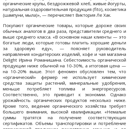
органические крупы, бездрожжевой хлеб, живые йогурты,
натуральная оздоровительная продукция (fito), косметика
(шампуни, мыла)», — перечисляет Виктория Ле Хак.
Покупают органические товары, которые дороже своих
обычных аналогов в два раза, представители среднего и
выше среднего класса. «В основном наши клиенты — это
богатые люди, которые готовы платить хорошие деньги
за здоровую еду», — поясняет руководитель
направления кондитерских изделий, кофе и чая магазина
Delight Ирина Романишина. Себестоимость органической
продукции ниже обычной на 10-30%, а итоговая цена —
на 10-20% выше. Этот феномен обусловлен тем, что
«органический» фермер не использует химические
средства защиты растений, минеральные удобрения,
меньше потребляет топлива и энергоресурсов.
Соответственно, это приводит к экономии. Однако
урожайность органических продуктов несколько ниже.
Кроме того, ведение органического хозяйства требует
большего внимания, высокой квалификации. «Немалые
суммы тратятся на получение соответствующих
сертификатов. Объемы транспортировки и потребление
органической продукции существенно меньше, и ее