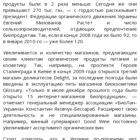
продукты были в 2 раза меньше. Сегодня же они
превышают 270 тыс. га», — с гордостью рассказывает
президент Федерации органического движения Украины
Евгений Милованов. Растет и число
сельхозпроизводителей, отдающих предпочтение
биопродуктам. Так, если в конце 2008 года их было 92, то
в январе 2010-го — уже более 120.
Увеличивается и количество магазинов, предлагающих
своим клиентам органические продукты питания и
косметику. Так, например, на проспекте Героев
Сталинграда в Киеве в конце 2009 года открылся третий
магазин деликатесов Delight, за последние полгода были
введены в эксплуатацию пять магазинов биокосметики
Glossary. «Только в июле-декабре прошлого года было
открыто 15 интернет-магазинов биопродукции», —
отмечает генеральный менеджер ассоциации «БиоЛан-
Украина» Константин Яковчук-Бессараб. Расширяют свою
деятельность и не специализированные магазины.
Например, винный супермаркет Good Wine постоянно
увеличивает ассортимент органических вин.
Стоит отметить, что в Украине по-прежнему нет