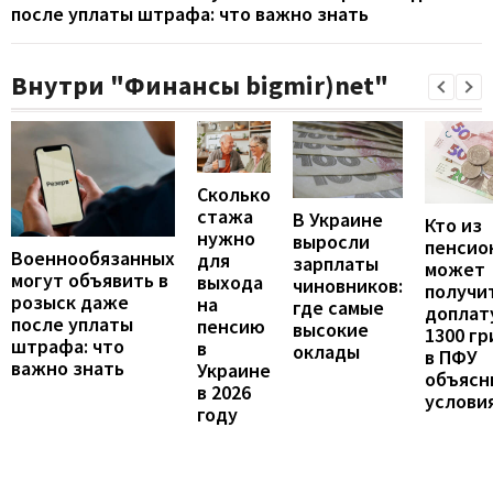
после уплаты штрафа: что важно знать
Внутри "Финансы bigmir)net"
Сколько
стажа
В Украине
Кто из
нужно
выросли
пенсио
Военнообязанных
для
зарплаты
может
могут объявить в
выхода
чиновников:
получи
розыск даже
на
где самые
доплат
после уплаты
пенсию
высокие
1300 гр
штрафа: что
в
оклады
в ПФУ
важно знать
Украине
объясн
в 2026
услови
году