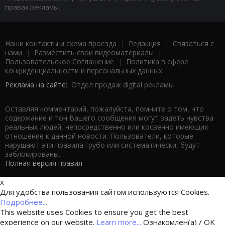
правах рекламы.
Наши контакты и схема проезда
|
Редакция
|
Связаться с
нами
|
Разместить свои видеоматериалы
|
Пользовательское Соглашение
|
Политика в сфере
конфиденциальности и персональных данных
Реклама на сайте:
Отдел продаж digital рекламы
Оставляя комментарий, пожалуйста, помните о том, что
содержание и тон Вашего сообщения могут задеть чувства
реальных людей, непосредственно или косвенно имеющих
отношение к данной новости. Пользователи, которые
нарушают эти правила грубо или систематически, будут
заблокированы.
Полная версия правил
x
Для удобства пользования сайтом используются Cookies.
Подробнее...
This website uses Cookies to ensure you get the best
experience on our website.
Learn more...
Ознакомлен(а) / OK