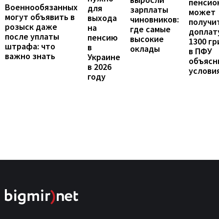
пенсио
Военнообязанных
для
зарплаты
может
могут объявить в
выхода
чиновников:
получи
розыск даже
на
где самые
доплат
после уплаты
пенсию
высокие
1300 гр
штрафа: что
в
оклады
в ПФУ
важно знать
Украине
объясн
в 2026
услови
году