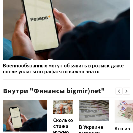
Военнообязанных могут объявить в розыск даже
после уплаты штрафа: что важно знать
Внутри "Финансы bigmir)net"
Сколько
стажа
В Украине
Кто из
нужно
выросли