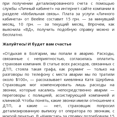
при получении детализированного счета с помощью
службы «Личный кабинет» на интернет-сайте компании в
разделе «Мобильная связь». Плата за услуги «Личного
кабинета» от Beeline составит 15 грн. — за минувший
месяц, 10 грн. — за текущий месяц. Впрочем, как
выяснила «ВД», получить подобную справку можно и
бесплатно.
Жалуйтесь! И будет вам счастье
«Отдыхая в Болгарии, мы попали в аварию. Расходы,
связанные с неприятностью, согласилась оплатить
страховая компания. В статье всех расходов, связанных с
ДТП, стояла такая графа, как роуминг — только на
разговоры по телефону с места аварии мы по тратили
около $100», — рассказывает киевлянка Катя Щербина.
Страховщик мог компенсировать лишь расходы на
звонки, которые касались непосредственно аварии —
переговоры с полицией, ассистирующей компанией и
клиникой. Чтобы понять, какие звонки имели отношение к
ДТП, а какие — нет, страховщик попросил
детализированную выписку от оператора по звонкам, с
мокрой печатью. В «Киевстар» за справку потребовали 15