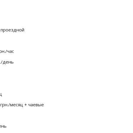
+ проездной
рн./час
./день
ц
грн./месяц + чаевые
ень