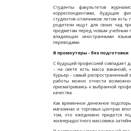
Студенты факультетов журнали
корреспондентами, будущие фи
студентов-отличников летом есть 
родители ищут для своих чад пр
предметам перед новым учебным г
владеющих иностранными языкам
переводами.
В промоутеры - без подготовки
С будущей профессией совпадает да
- на свете есть масса вакансий,
Курьер - самый распространенный в
работы можно отнести возможно
присматриваясь к выбранной проф
качества.
Как временное денежное подспорье
магазинах и торговых центрах впо
том, что ежедневно придется по
жизнерадостного массовика-затейн
В распространители рекламной про