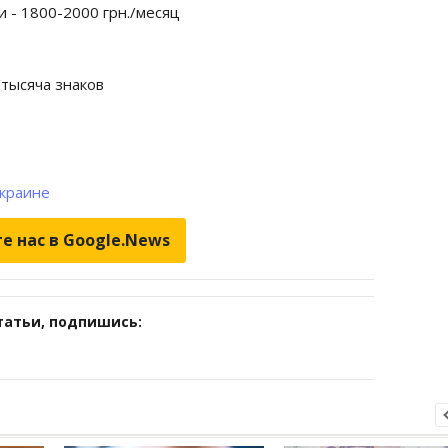
и - 1800-2000 грн./месяц
/тысяча знаков
Украине
е нас в Google.News
татьи, подпишись: