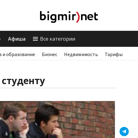
о
Афиша
Все категории
а и образование
Бизнес
Недвижимость
Тарифы
 студенту