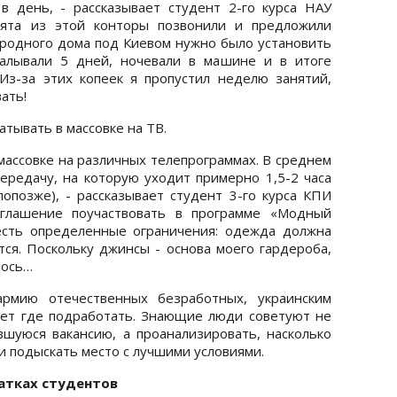
в день, - рассказывает студент 2-го курса НАУ
бята из этой конторы позвонили и предложили
ородного дома под Киевом нужно было установить
алывали 5 дней, ночевали в машине и в итоге
Из-за этих копеек я пропустил неделю занятий,
ать!
атывать в массовке на ТВ.
 массовке на различных телепрограммах. В среднем
передачу, на которую уходит примерно 1,5-2 часа
попозже), - рассказывает студент 3-го курса КПИ
иглашение поучаствовать в программе «Модный
 есть определенные ограничения: одежда должна
ся. Поскольку джинсы - основа моего гардероба,
лось…
армию отечественных безработных, украинским
дет где подработать. Знающие люди советуют не
вшуюся вакансию, а проанализировать, насколько
ли подыскать место с лучшими условиями.
атках студентов