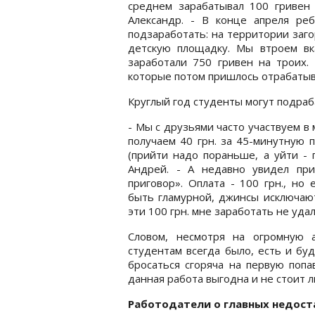
среднем зарабатывал 100 гривен 
Александр. - В конце апреля ре
подзаработать: на территории заг
детскую площадку. Мы втроем вк
заработали 750 гривен на троих. 
которые потом пришлось отрабатыв
Круглый год студенты могут подраб
- Мы с друзьями часто участвуем в
получаем 40 грн. за 45-минутную 
(прийти надо пораньше, а уйти - 
Андрей. - А недавно увидел пр
приговор». Оплата - 100 грн., но
быть гламурной, джинсы исключают
эти 100 грн. мне заработать не уда
Словом, несмотря на огромную 
студентам всегда было, есть и бу
бросаться сгоряча на первую попа
данная работа выгодна и не стоит 
Работодатели о главных недост