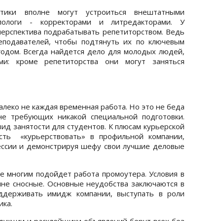
стики вполне могут устроиться внештатными
лологи - корректорами и литредакторами. У
перспектива подрабатывать репетиторством. Ведь
еподавателей, чтобы подтянуть их по ключевым
одом. Всегда найдется дело для молодых людей,
и: кроме репетиторства они могут заняться
леко не каждая временная работа. Но это не беда
 не требующих никакой специальной подготовки.
ид занятости для студентов. К плюсам курьерской
сть «курьерствовать» в профильной компании,
ессии и демонстрируя шефу свои лучшие деловые
 многим подойдет работа промоутера. Условия в
лне сносные. Основные неудобства заключаются в
ддерживать имидж компании, выступать в роли
ика.
дукции и расклейщики объявлений берут всех без