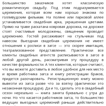
Большинство заказчиков хотят классическую
романтическую свадьбу. Под этим подразумевается
церемония, которая всем нам хорошо знакома по
голливудским фильмам. На поляне или парковой аллее
устанавливается свадебная арка, украшенная цветами.
Прямо на траве раскатана ковровая дорожка, на дорожке
стоят счастливые молодожены, священник проводит
церемонию. Гостей рассаживают на стульчиках под
навесом. Выездная свадебная церемония не имеет
отношения к росписи в загсе — это скорее имитация,
театрализованное представление. Практически все
клиенты свадебных агентств расписываются в загсе в
любой другой день, рассматривая эту процедуру в
качестве формальности. А тех клиентов, которые считают,
что вы можете доставить в любое удобное для них место
и время работника загса и книгу регистрации браков,
придется разочаровать. Регистрационную книгу можно
вывезти из загса разве что за взятку (фактически это
незаконная процедура). Да и то, сделать это в свадебный
сезон нереально — книга занята буквально с утра до
ночи. Но что касается работников загса, то большинство
ведущих выездных церемоний раньше действительно