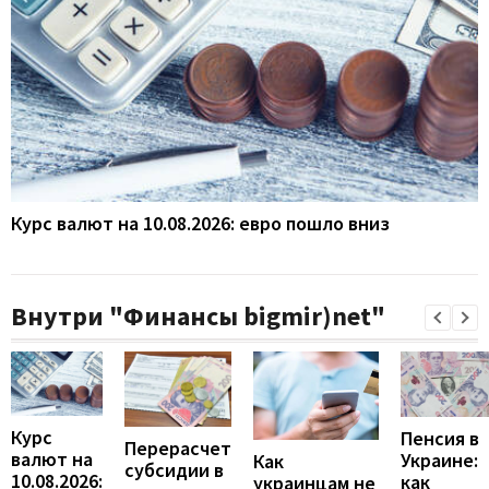
Курс валют на 10.08.2026: евро пошло вниз
Внутри "Финансы bigmir)net"
Курс
Пенсия в
Перерасчет
валют на
Украине:
Как
субсидии в
10.08.2026:
как
украинцам не