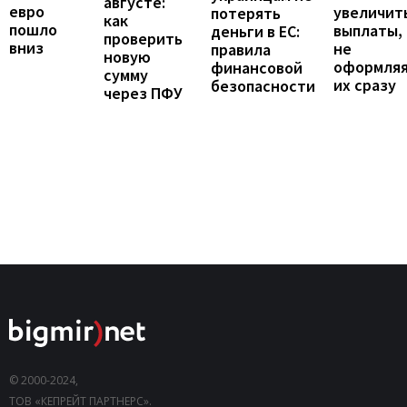
августе:
евро
увеличит
потерять
как
пошло
выплаты,
деньги в ЕС:
проверить
вниз
не
правила
новую
оформля
финансовой
сумму
их сразу
безопасности
через ПФУ
© 2000-2024,
ТОВ «КЕПРЕЙТ ПАРТНЕРС».