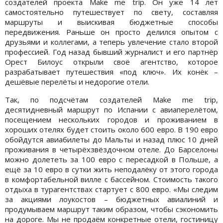
создателей проекта Make me trip. Он уже 14 лет
самостоятельно путешествует по свету, составляя
маршруты и выискивая бюджетные способы
передвижения. Раньше он просто делился опытом с
друзьями и коллегами, а теперь увлечение стало второй
профессией. Год назад бывший журналист и его партнёр
Орест Билоус открыли своё агентство, которое
разрабатывает путешествия «под ключ». Их конёк –
дешёвые перелёты и недорогие отели.
Так, по подсчётам создателей Make me trip,
десятидневный маршрут по Испании с авиаперелётом,
посещением нескольких городов и проживанием в
хороших отелях будет стоить около 600 евро. В 190 евро
обойдутся авиабилеты до Мальты и назад плюс 10 дней
проживания в четырёхзвёздочном отеле. До Барселоны
можно долететь за 100 евро с пересадкой в Польше, а
ещё за 10 евро в сутки жить неподалёку от этого города
в комфортабельной вилле с бассейном. Стоимость такого
отдыха в турагентствах стартует с 800 евро. «Мы следим
за акциями лоукостов – бюджетных авиалиний и
продумываем маршрут таким образом, чтобы сэкономить
на дороге. Мы не продаём конкретные отели, гостиницу