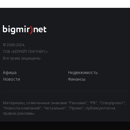
© 2000-2024,
ТОВ «КЕПРЕЙТ ПАРТНЕРС».
Все права защищены.
Афиша
Недвижимость
Новости
Финансы
Материалы, отмеченные знаками "Реклама", "PR", "Спецпроект",
"Новости компаний", "Актуально", "Промо", публикуются на
правах рекламы.