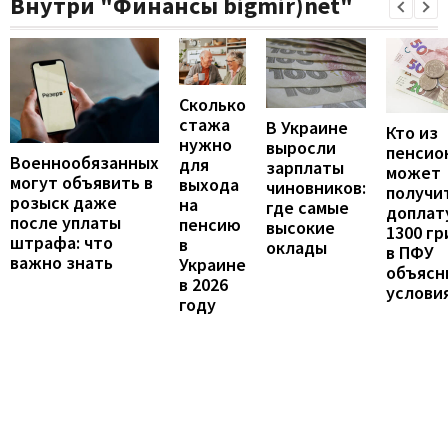
Внутри "Финансы bigmir)net"
Сколько
стажа
В Украине
Кто из
нужно
выросли
пенсио
Военнообязанных
для
зарплаты
может
могут объявить в
выхода
чиновников:
получи
розыск даже
на
где самые
доплат
после уплаты
пенсию
высокие
1300 гр
штрафа: что
в
оклады
в ПФУ
важно знать
Украине
объясн
в 2026
услови
году