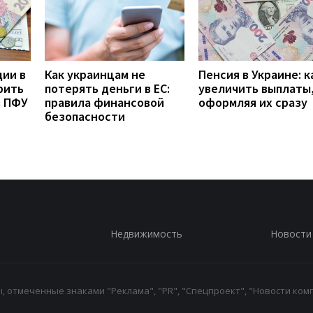
дии в
Как украинцам не
Пенсия в Украине: к
рить
потерять деньги в ЕС:
увеличить выплаты,
з ПФУ
правила финансовой
оформляя их сразу
безопасности
Недвижимость
Новости
 отмеченные знаками "Реклама", "PR", "Спецпроект", "Новости комп