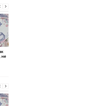
ак
Проезд по 30 грн в
Выплата 3100 грн ко
 не
Киеве: почему
Дню Независимости
работники с низкими
кому нужно подать
зарплатами уходят с
заявление в ПФУ
работы