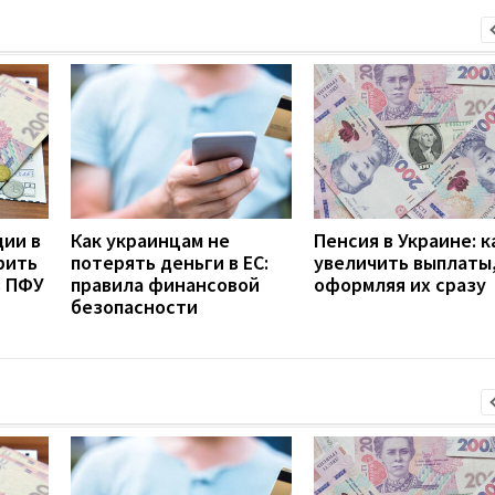
дии в
Как украинцам не
Пенсия в Украине: к
рить
потерять деньги в ЕС:
увеличить выплаты,
з ПФУ
правила финансовой
оформляя их сразу
безопасности