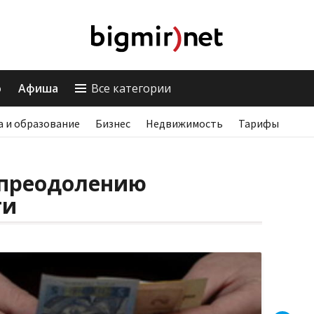
о
Афиша
Все категории
а и образование
Бизнес
Недвижимость
Тарифы
 преодолению
ти