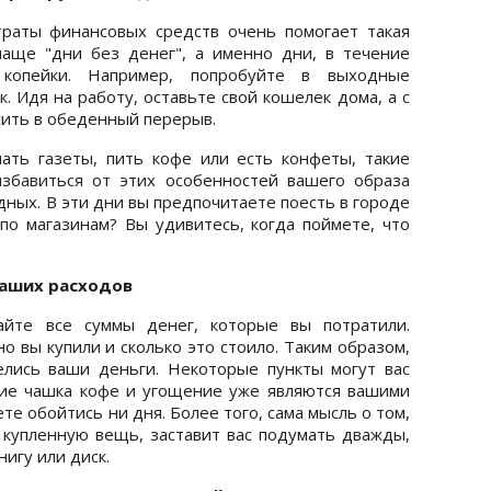
раты финансовых средств очень помогает такая
чаще "дни без денег", а именно дни, в течение
копейки. Например, попробуйте в выходные
. Идя на работу, оставьте свой кошелек дома, а c
сить в обеденный перерыв.
ать газеты, пить кофе или есть конфеты, такие
избавиться от этих особенностей вашего образа
дных. В эти дни вы предпочитаете поесть в городе
 по магазинам? Вы удивитесь, когда поймете, что
ваших расходов
айте все суммы денег, которые вы потратили.
о вы купили и сколько это стоило. Таким образом,
елись ваши деньги. Некоторые пункты могут вас
ние чашка кофе и угощение уже являются вашими
те обойтись ни дня. Более того, сама мысль о том,
 купленную вещь, заставит вас подумать дважды,
игу или диск.