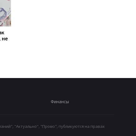
ак
Проезд по 30 грн в
Выплата 3100 грн ко
 не
Киеве: почему
Дню Независимости
работники с низкими
кому нужно подать
зарплатами уходят с
заявление в ПФУ
работы
Финансы
аний", "Актуально", "Промо", публикуются на правах