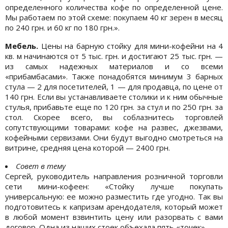
определенного количества кофе по определенной цене.
Мы работаем по этой схеме: покупаем 40 кг зерен в месяц
по 240 грн. и 60 кг по 180 грн.».
Мебель.
Цены на барную стойку для мини-кофейни на 4
кв. м начинаются от 5 тыс. грн. и достигают 25 тыс. грн. —
из самых надежных материалов и со всеми
«прибамбасами». Также понадобятся минимум 3 барных
стула — 2 для посетителей, 1 — для продавца, по цене от
140 грн. Если вы устанавливаете столики и к ним обычные
стулья, прибавьте еще по 120 грн. за стул и по 250 грн. за
стол. Скорее всего, вы соблазнитесь торговлей
сопутствующими товарами: кофе на развес, джезвами,
кофейными сервизами. Они будут выгодно смотреться на
витрине, средняя цена которой — 2400 грн.
Совет в тему
Сергей, руководитель направления розничной торговли
сети мини-кофеен: «Стойку лучше покупать
универсальную: ее можно разместить где угодно. Так вы
подготовитесь к капризам арендодателя, который может
в любой момент взвинтить цену или разорвать с вами
договор. Одна из наших стоек объехала пять «точек».