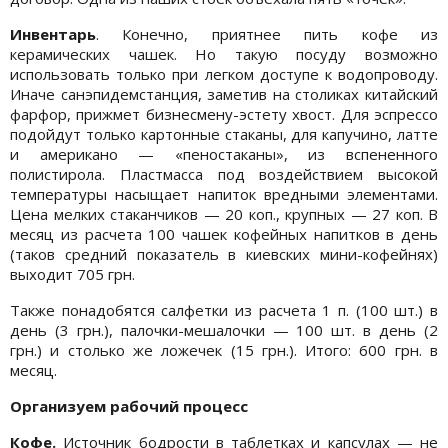
Инвентарь
. Конечно, приятнее пить кофе из
керамических чашек. Но такую посуду возможно
использовать только при легком доступе к водопроводу.
Иначе санэпидемстанция, заметив на столиках китайский
фарфор, прижмет бизнесмену-эстету хвост. Для эспрессо
подойдут только картонные стаканы, для капучино, латте
и американо — «пеностаканы», из вспененного
полистирола. Пластмасса под воздействием высокой
температуры насыщает напиток вредными элементами.
Цена мелких стаканчиков — 20 коп., крупных — 27 коп. В
месяц из расчета 100 чашек кофейных напитков в день
(таков средний показатель в киевских мини-кофейнях)
выходит 705 грн.
Также понадобятся салфетки из расчета 1 п. (100 шт.) в
день (3 грн.), палочки-мешалочки — 100 шт. в день (2
грн.) и столько же ложечек (15 грн.). Итого: 600 грн. в
месяц.
Организуем рабочий процесс
Кофе.
Источник бодрости в таблетках и капсулах — не