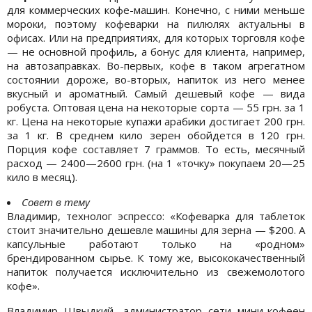
для коммерческих кофе-машин. Конечно, с ними меньше
мороки, поэтому кофеварки на пилюлях актуальны в
офисах. Или на предприятиях, для которых торговля кофе
— не основной профиль, а бонус для клиента, например,
на автозаправках. Во-первых, кофе в таком агрегатном
состоянии дороже, во-вторых, напиток из него менее
вкусный и ароматный. Самый дешевый кофе — вида
робуста. Оптовая цена на некоторые сорта — 55 грн. за 1
кг. Цена на некоторые купажи арабики достигает 200 грн.
за 1 кг. В среднем кило зерен обойдется в 120 грн.
Порция кофе составляет 7 граммов. То есть, месячный
расход — 2400—2600 грн. (на 1 «точку» покупаем 20—25
кило в месяц).
Совет в тему
Владимир, технолог эспрессо: «Кофеварка для таблеток
стоит значительно дешевле машины для зерна — $200. А
капсульные работают только на «родном»
брендированном сырье. К тому же, высококачественный
напиток получается исключительно из свежемолотого
кофе».
Владимир Швыдкий, администратор сети мини-кофеен