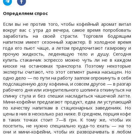
Определяем спрос
Если вы не против того, чтобы кофейный аромат витал
вокруг вас с утра до вечера, самое время попробовать
заработать на своей страсти. Торговля бодрящим
напитком имеет сезонный характер. В холодное время
года его пьют чаще, а летом предпочитают газировку и
прочую жидкость, леденящую тело и душу. Сегодня
купить стаканчик эспрессо можно чуть ли не в каждом
киоске на остановках транспорта. Поэтому некоторые
эксперты считают, что этот сегмент рынка насыщен. Но
одно дело — по пути на работу залпом опрокинуть в себя
подслащенную дозу кофеина, и совсем другое — в разгар
рабочего дня или изнурительного шопинга откинуться на
спинку стула и без спешки насладиться чашечкой латте.
Мини-кофейни предлагают продукт, едва ли уступающий
по качеству напиткам в стационарных заведениях. Но
цены в них в несколько раз ниже. В среднем, порция кофе
в таких точках стоит 7—8 грн. К тому же, чтобы их
посетить, не нужно специально куда-то ехать — на то
они и мини-кофейни, чтобы их разворачивать в любом