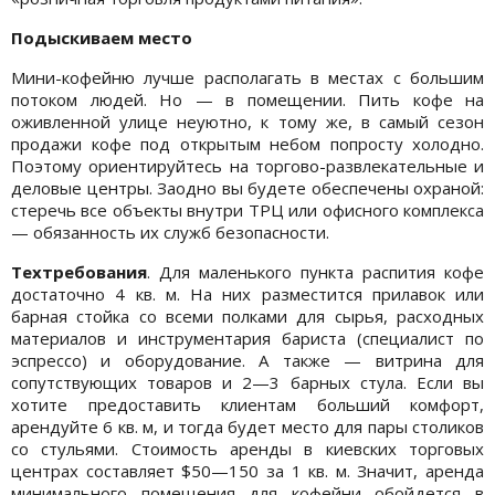
Подыскиваем место
Мини-кофейню лучше располагать в местах с большим
потоком людей. Но — в помещении. Пить кофе на
оживленной улице неуютно, к тому же, в самый сезон
продажи кофе под открытым небом попросту холодно.
Поэтому ориентируйтесь на торгово-развлекательные и
деловые центры. Заодно вы будете обеспечены охраной:
стеречь все объекты внутри ТРЦ или офисного комплекса
— обязанность их служб безопасности.
Техтребования
. Для маленького пункта распития кофе
достаточно 4 кв. м. На них разместится прилавок или
барная стойка со всеми полками для сырья, расходных
материалов и инструментария бариста (специалист по
эспрессо) и оборудование. А также — витрина для
сопутствующих товаров и 2—3 барных стула. Если вы
хотите предоставить клиентам больший комфорт,
арендуйте 6 кв. м, и тогда будет место для пары столиков
со стульями. Стоимость аренды в киевских торговых
центрах составляет $50—150 за 1 кв. м. Значит, аренда
минимального помещения для кофейни обойдется в