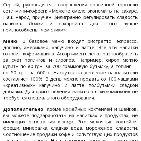
Сергей, руководитель направления розничной торговли
сети мини-кофеен: «Можете смело экономить на сахаре.
Наш народ приучен филигранно регулировать сладость
напитка. Ложки и сахарница для этого лучше
приспособлены, чем стики».
Меню.
В базовое меню входят ристретто, эспрессо,
доппио, американо, капучино и латте. Все эти напитки
готовит кофе-машина. Ассортимент легко разнообразить
за счет топингов и сиропов. Например, сироп можно
купить по 80 грн. за 700-граммовую бутылку, а топинг —
по 50 грн. за 600 г. Накрутка на дешевые наполнители
составляет 100%. В день можно продать со 100 чашками
«креативных» капучино и латте полбутылки сладкой
добавки. Для приготовления напитков с «изюминкой» не
требуется специального оборудования.
Дополнительно
. Кроме кофейных коктейлей и шейков,
вы можете подзаработать на напитках и продуктах, не
имеющих отношения к кофе. Это молочные коктейли,
фреши, минералка, сладкая вода, мороженое, сладости.
Соотношение продажи кофе и сопутствующих продуктов
зависит от сезона. Но в среднем, продажа ароматного