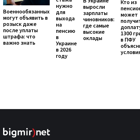
В Украине
Кто из
нужно
выросли
пенсио
Военнообязанных
для
зарплаты
может
могут объявить в
выхода
чиновников:
получи
розыск даже
на
где самые
доплат
после уплаты
пенсию
высокие
1300 гр
штрафа: что
в
оклады
в ПФУ
важно знать
Украине
объясн
в 2026
услови
году