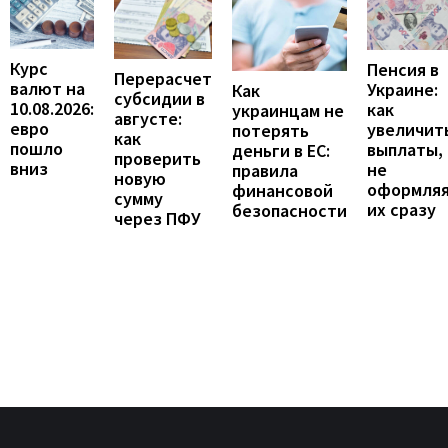
Курс
Пенсия в
Перерасчет
валют на
Украине:
Как
субсидии в
10.08.2026:
как
украинцам не
августе:
евро
увеличит
потерять
как
пошло
выплаты,
деньги в ЕС:
проверить
вниз
не
правила
новую
оформля
финансовой
сумму
их сразу
безопасности
через ПФУ