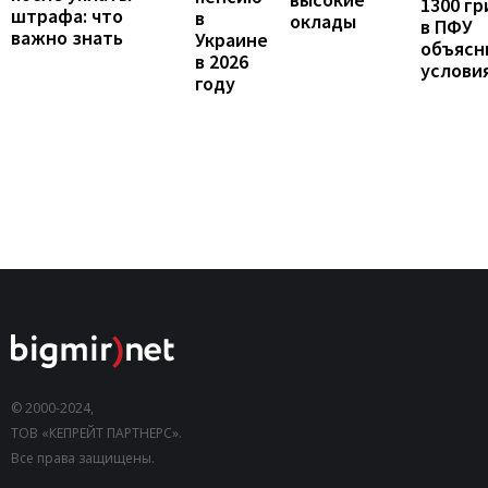
1300 гр
штрафа: что
в
оклады
в ПФУ
важно знать
Украине
объясн
в 2026
услови
году
© 2000-2024,
ТОВ «КЕПРЕЙТ ПАРТНЕРС».
Все права защищены.