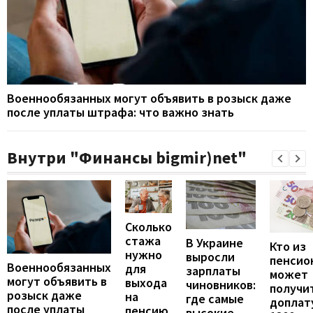
Военнообязанных могут объявить в розыск даже
после уплаты штрафа: что важно знать
Внутри "Финансы bigmir)net"
Сколько
стажа
В Украине
Кто из
нужно
выросли
пенсио
Военнообязанных
для
зарплаты
может
могут объявить в
выхода
чиновников:
получи
розыск даже
на
где самые
доплат
после уплаты
пенсию
высокие