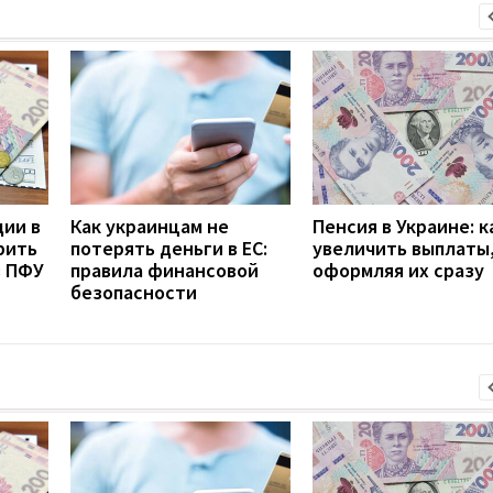
дии в
Как украинцам не
Пенсия в Украине: к
рить
потерять деньги в ЕС:
увеличить выплаты,
з ПФУ
правила финансовой
оформляя их сразу
безопасности