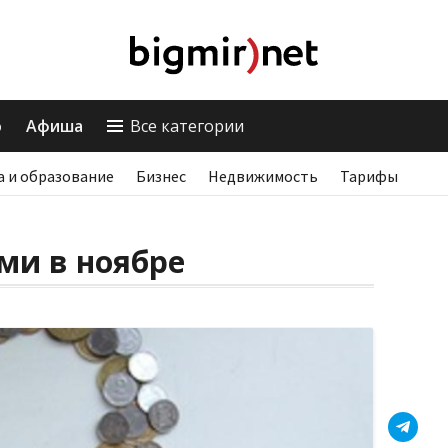
о
Афиша
Все категории
а и образование
Бизнес
Недвижимость
Тарифы
ами в ноябре