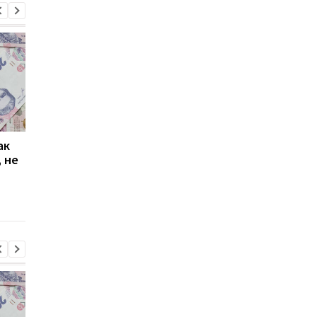
ак
Проезд по 30 грн в
Выплата 3100 грн ко
 не
Киеве: почему
Дню Независимости
работники с низкими
кому нужно подать
зарплатами уходят с
заявление в ПФУ
работы