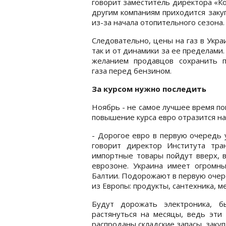
говорит заместитель директора «Ко
другим компаниям приходится закуп
из-за начала отопительного сезона
Следовательно, цены на газ в Укра
так и от динамики за ее пределами
желанием продавцов сохранить п
газа перед бензином.
За курсом нужно последить
Ноябрь - не самое лучшее время по
повышение курса евро отразится на
- Дорогое евро в первую очередь 
говорит директор Института тр
импортные товары пойдут вверх, 
еврозоне. Украина имеет огромн
Балтии. Подорожают в первую очер
из Европы: продукты, сантехника, м
Будут дорожать электроника, б
растянуться на месяцы, ведь эти
распроданы складские запасы, заку