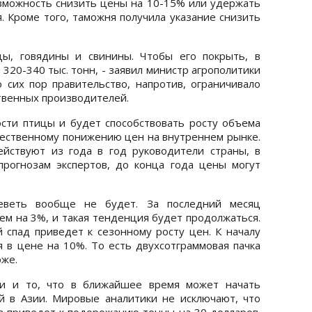
озможность снизить цены на 10-15% или удержать
. Кроме того, таможня получила указание снизить
цы, говядины и свинины. Чтобы его покрыть, в
20-340 тыс. тонн, - заявил министр агрополитики
сих пор правительство, напротив, ограничивало
твенных производителей.
сти птицы и будет способствовать росту объема
ущественному понижению цен на внутреннем рынке.
йствуют из года в год руководители страны, в
прогнозам экспертов, до конца года цены могут
еветь вообще не будет. За последний месяц
ем на 3%, и такая тенденция будет продолжаться.
й спад приведет к сезонному росту цен. К началу
 в цене на 10%. То есть двухсотграммовая пачка
оже.
ти и то, что в ближайшее время может начать
й в Азии. Мировые аналитики не исключают, что
а приведет к подорожанию тонны на 30 долларов.