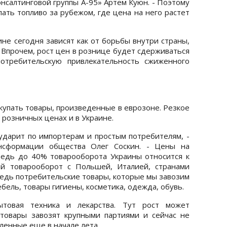
нсалтинговой группы А-95» Артем Куюн. - Поэтому
ать топливо за рубежом, где цена на него растет
.
ине сегодня зависят как от борьбы внутри страны,
. Впрочем, рост цен в рознице будет сдерживаться
отребительскую привлекательность сжиженного
купать товары, произведенные в еврозоне. Резкое
 розничных ценах и в Украине.
ударит по импортерам и простым потребителям, -
ансформации общества Олег Соскин. - Цены на
ведь до 40% товарооборота Украины относится к
ый товарооборот с Польшей, Италией, странами
едь потребительские товары, которые мы завозим
ебель, товары гигиены, косметика, одежда, обувь.
ытовая техника и лекарства. Тут рост может
 товары завозят крупными партиями и сейчас не
пленные еще в начале лета.