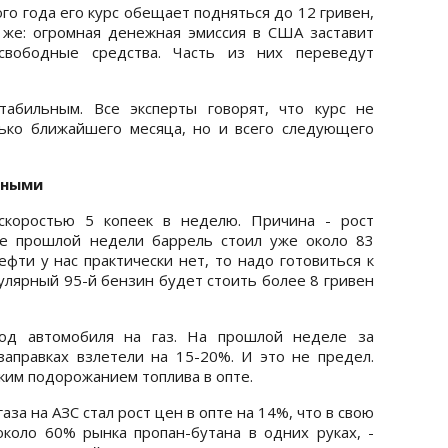
го года его курс обещает подняться до 12 гривен,
 же: огромная денежная эмиссия в США заставит
 свободные средства. Часть из них переведут
табильным. Все эксперты говорят, что курс не
ько ближайшего месяца, но и всего следующего
ьными
скоростью 5 копеек в неделю. Причина - рост
це прошлой недели баррель стоил уже около 83
ефти у нас практически нет, то надо готовиться к
пулярный 95-й бензин будет стоить более 8 гривен
од автомобиля на газ. На прошлой неделе за
аправках взлетели на 15-20%. И это не предел.
ким подорожанием топлива в опте.
за на АЗС стал рост цен в опте на 14%, что в свою
коло 60% рынка пропан-бутана в одних руках, -