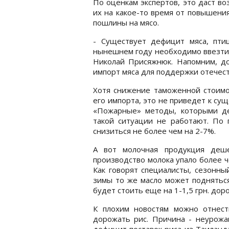
По оценкам экспертов, это даст в
их на какое-то время от повышения
пошлины на мясо.
- Существует дефицит мяса, пти
нынешнем году необходимо ввезти 3
Николай Присяжнюк. Напомним, до 
импорт мяса для поддержки отечес
Хотя снижение таможенной стоимо
его импорта, это не приведет к с
«Пожарные» методы, которыми де
такой ситуации не работают. По 
снизиться не более чем на 2-7%.
А вот молочная продукция деш
производство молока упало более ч
Как говорят специалисты, сезонны
зимы то же масло может подняться
будет стоить еще на 1-1,5 грн. дор
К плохим новостям можно отнес
дорожать рис. Причина - неурожа
дефицит поставок риса из Таиланд