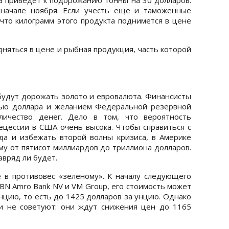
 начале ноября. Если учесть еще и таможенные
 что килограмм этого продукта поднимется в цене
дняться в цене и рыбная продукция, часть которой
 будут дорожать золото и евровалюта. Финансисты
тью доллара и желанием Федеральной резервной
личество денег. Дело в том, что вероятность
цессии в США очень высока. Чтобы справиться с
да и избежать второй волны кризиса, в Америке
му от пятисот миллиардов до триллиона долларов.
вряд ли будет.
е в противовес «зеленому». К началу следующего
ABN Amro Bank NV и VM Group, его стоимость может
нцию, то есть до 1425 долларов за унцию. Однако
ки не советуют: они ждут снижения цен до 1165