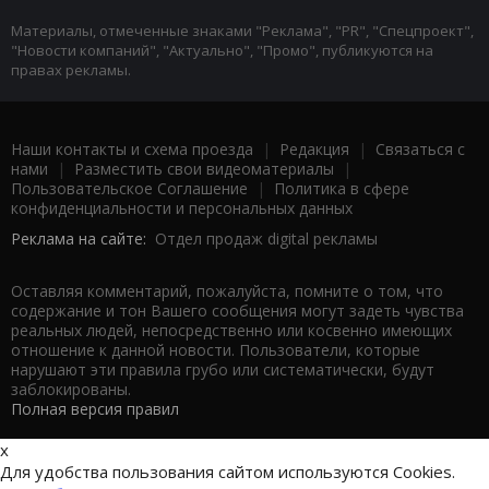
Материалы, отмеченные знаками "Реклама", "PR", "Спецпроект",
"Новости компаний", "Актуально", "Промо", публикуются на
правах рекламы.
Наши контакты и схема проезда
|
Редакция
|
Связаться с
нами
|
Разместить свои видеоматериалы
|
Пользовательское Соглашение
|
Политика в сфере
конфиденциальности и персональных данных
Реклама на сайте:
Отдел продаж digital рекламы
Оставляя комментарий, пожалуйста, помните о том, что
содержание и тон Вашего сообщения могут задеть чувства
реальных людей, непосредственно или косвенно имеющих
отношение к данной новости. Пользователи, которые
нарушают эти правила грубо или систематически, будут
заблокированы.
Полная версия правил
x
Для удобства пользования сайтом используются Cookies.