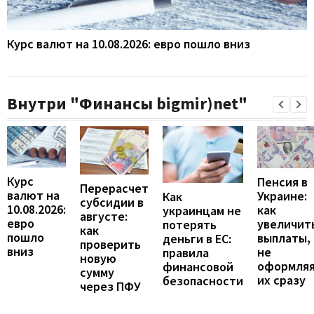
Курс валют на 10.08.2026: евро пошло вниз
Внутри "Финансы bigmir)net"
Курс
Пенсия в
Перерасчет
валют на
Украине:
Как
субсидии в
10.08.2026:
как
украинцам не
августе:
евро
увеличит
потерять
как
пошло
выплаты,
деньги в ЕС:
проверить
вниз
не
правила
новую
оформля
финансовой
сумму
их сразу
безопасности
через ПФУ