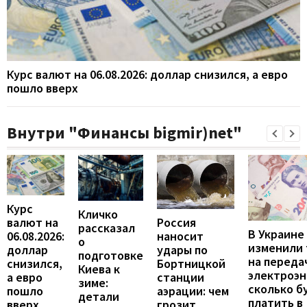
Курс валют на 06.08.2026: доллар снизился, а евро
пошло вверх
Внутри "Финансы bigmir)net"
Курс
Кличко
валют на
Россия
рассказал
В Украине
06.08.2026:
наносит
о
изменили
доллар
удары по
подготовке
на переда
снизился,
Бортницкой
Киева к
электроэн
а евро
станции
зиме:
сколько б
пошло
аэрации: чем
детали
платить в
вверх
грозит