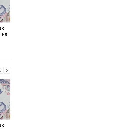
ак
Проезд по 30 грн в
Выплата 3100 грн ко
 не
Киеве: почему
Дню Независимости
работники с низкими
кому нужно подать
зарплатами уходят с
заявление в ПФУ
работы
ак
Проезд по 30 грн в
Выплата 3100 грн ко