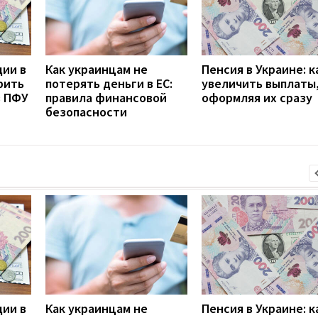
дии в
Как украинцам не
Пенсия в Украине: к
рить
потерять деньги в ЕС:
увеличить выплаты,
з ПФУ
правила финансовой
оформляя их сразу
безопасности
дии в
Как украинцам не
Пенсия в Украине: к