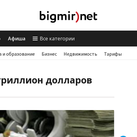
о
Афиша
Все категории
а и образование
Бизнес
Недвижимость
Тарифы
 триллион долларов