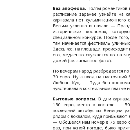
Без апофеоза.
Толпы романтиков к
расписание заранее узнайте на сайт
карнавала нет кульминационного с
Весьма условно и начало — Празд
исторических костюмах, котору
специальном конкурсе. После того
там начинается фестиваль уличных
Здесь же, на площади, происходит
его, медленно спускается по натя
дожей (см. заглавное фото).
По вечерам народ разбредается по
70 евро. Ну а вход на настоящий 
Любовь Куц. — Туда без костюма
чувствовала в коктейльном платье и
Бытовые вопросы.
В дни карнава
150 евро, место в хостеле — 50
последний автобус из Венеции ух
рядом с вокзалом, куда прибывают 
— Обошелся нам номер в 75 евро с
раз, при ясной погоде, было прия