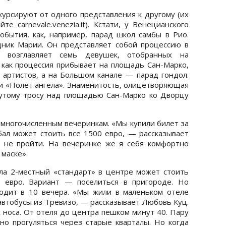
урсируют от одного представления к другому (их
е carnevale.venezia.it). Кстати, у Венецианского
обытия, как, например, парад школ самбы в Рио.
ник Марии. Он представляет собой процессию в
ю возглавляет семь девушек, отобранных на
, как процессия прибывает на площадь Сан-Марко,
 артистов, а на Большом канале — парад гондол.
 и «Полет ангела». Знаменитость, олицетворяющая
нутому тросу над площадью Сан-Марко ко Дворцу
 многочисленным вечеринкам. «Мы купили билет за
бал может стоить все 1500 евро, — рассказывает
 не пройти. На вечеринке же я себя комфортно
 маске».
ла 2-местный «стандарт» в центре может стоить
 евро. Вариант — поселиться в пригороде. Но
одит в 10 вечера. «Мы жили в маленьком отеле
автобусы из Тревизо, — рассказывает Любовь Куц.
 носа. От отеля до центра пешком минут 40. Пару
тно прогуляться через старые кварталы. Но когда