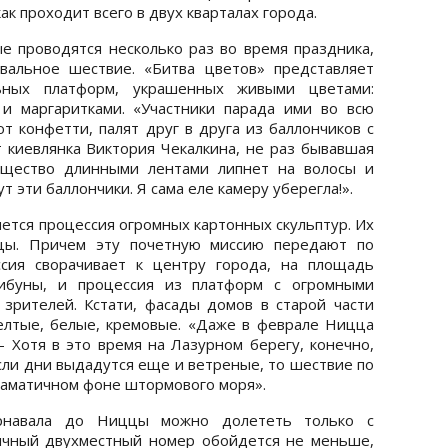
ак проходит всего в двух кварталах города.
 проводятся несколько раз во время праздника,
вальное шествие. «Битва цветов» представляет
ьных платформ, украшенных живыми цветами:
 и маргаритками. «Участники парада ими во всю
т конфетти, палят друг в друга из баллончиков с
т киевлянка Виктория Чекалкина, не раз бывавшая
ещество длинными лентами липнет на волосы и
 эти баллончики. Я сама еле камеру уберегла!».
ется процессия огромных картонных скульптур. Их
цы. Причем эту почетную миссию передают по
ссия сворачивает к центру города, на площадь
рибуны, и процессия из платформ с огромными
зрителей. Кстати, фасады домов в старой части
елтые, белые, кремовые. «Даже в феврале Ницца
— Хотя в это время на Лазурном берегу, конечно,
если дни выдадутся еще и ветреные, то шествие по
аматичном фоне штормового моря».
навала до Ниццы можно долететь только с
ычный двухместный номер обойдется не меньше,