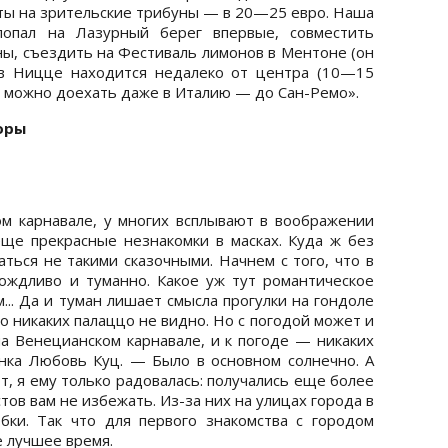
еты на зрительские трибуны — в 20—25 евро. Наша
попал на Лазурный берег впервые, совместить
нны, съездить на Фестиваль лимонов в Ментоне (он
л в Ницце находится недалеко от центра (10—15
а можно доехать даже в Италию — до Сан-Ремо».
торы
м карнавале, у многих всплывают в воображении
 еще прекрасные незнакомки в масках. Куда ж без
аться не такими сказочными. Начнем с того, что в
ждливо и туманно. Какое уж тут романтическое
.. Да и туман лишает смысла прогулки на гондоле
о никаких палаццо не видно. Но с погодой может и
на Венецианском карнавале, и к погоде — никаких
нка Любовь Куц. — Было в основном солнечно. А
от, я ему только радовалась: получались еще более
тов вам не избежать. Из-за них на улицах города в
бки. Так что для первого знакомства с городом
е лучшее время.