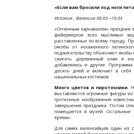
«Если вам бросили под ноги пет
Испания , Валенсия 08.03—19.03
«Огненным карнавалом» праздник в
фейерверков всех мыслимых вид
расставленных по всему городу. П
(якобы от искаженного латинско
поджигательству объясняют якобы 
сжигать деревянный хлам в ко
добавлялись и другие. Программа
десять дней и включает в себя
национальных костюмов.
Много цветов и пиротехники.
На
выставляются огромные фигуры из 
гротескные изображения известны
завершения праздника. Потом спе
помещается в музей. Остальные
Крема».
Для самих валенсийцев один из
цветов святой Покровительнице вс