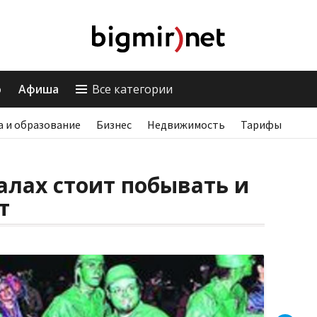
о
Афиша
Все категории
а и образование
Бизнес
Недвижимость
Тарифы
алах стоит побывать и
т