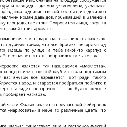
игуру и площадь, где она установлена, украшают
праздника одеяние святой состоит из десятков
иевлянин Роман Давыдов, побывавший в Валенсии
ьку площадь, где стоит Покровительница, закрыта
ть, какой стоит аромат!».
наменитая часть карнавала — пиротехническая.
ется дурным тоном, что все бросают петарды под
то! Идешь по улице, а тебе какой-то карапуз с
. Это означает, что ты понравился «метателю».
рверка является так называемая «масклетта».
к-концерт или в ночной клуб и встали под самым
 вас внутри все взрывается. Вот ради такого
рается народ и старается пробраться поближе к
рверк выглядит невзрачно — как будто желтые
к пробирает насквозь.
й части Фальяс является получасовой фейерверк
ся «нарисовать» в небе то различные цветы, то
ика Фальяс существует еще и гастрономический