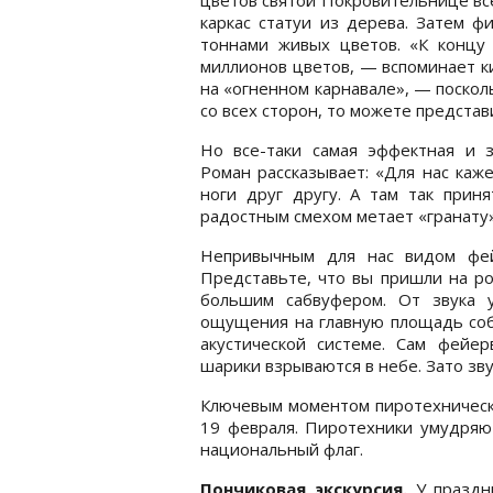
каркас статуи из дерева. Затем ф
тоннами живых цветов. «К концу 
миллионов цветов, — вспоминает к
на «огненном карнавале», — поскол
со всех сторон, то можете представи
Но все-таки самая эффектная и з
Роман рассказывает: «Для нас каж
ноги друг другу. А там так приня
радостным смехом метает «гранату»
Непривычным для нас видом фейе
Представьте, что вы пришли на ро
большим сабвуфером. От звука у
ощущения на главную площадь соби
акустической системе. Сам фейе
шарики взрываются в небе. Зато зву
Ключевым моментом пиротехническо
19 февраля. Пиротехники умудряют
национальный флаг.
Пончиковая экскурсия.
У праздн