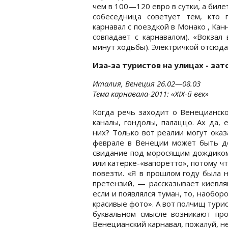
чем в 100—120 евро в сутки, а бил
собеседница советует тем, кто 
карнавал с поездкой в Монако , Ка
совпадает с карнавалом). «Вокза
минут ходьбы). Электричкой отсюд
Иза-за туристов на улицах - за
Италия, Венеция 26.02—08.03
Тема карнавала-2011: «XIX-й век»
Когда речь заходит о Венецианско
каналы, гондолы, палаццо. Ах да,
них? Только вот реалии могут оказ
феврале в Венеции может быть до
свидание под моросящим дождиком.
или катерке-«вапоретто», потому чт
повезти. «Я в прошлом году была 
претензий, — рассказывает киевля
если и появлялся туман, то, наобор
красивые фото». А вот полчищ турис
буквальном смысле возникают про
Венецианский карнавал, пожалуй, н