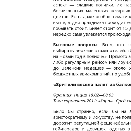
аспект — сладкие пончики. Их нас
бесчисленных маленьких пекарнях
цветов. Есть даже особая тематиче
выше, в дни праздника проходит е
побывать стоит. Билет стоит от 15 
нередко сама увлекается происходя
Бытовые вопросы.
Всем, кто со
выбирать верхние этажи отелей: «И
на Новый год в полночь». Прямого 
либо регулярным рейсом или лоу-к
до Валенсии недешев — около 50
бюджетных авиакомпаний, но удобн
«Зрители весело палят из балко
Франция, Ницца 18.02—08.03
Тема карнавала-2011: «Король Среди
Было бы странно, если бы на Л
аристократизму и искусству, не поя
дорожит репутацией фешенебельног
гей-парадов и девушек, одетых в