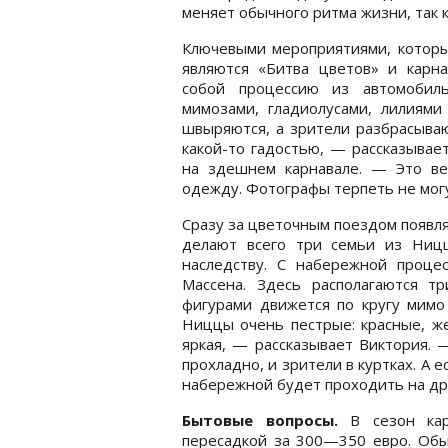
меняет обычного ритма жизни, так к
Ключевыми мероприятиями, которые
являются «Битва цветов» и карна
собой процессию из автомобил
мимозами, гладиолусами, лилиями
швыряются, а зрители разбрасываю
какой-то гадостью, — рассказывае
на здешнем карнавале. — Это в
одежду. Фотографы терпеть не могут
Сразу за цветочным поездом появля
делают всего три семьи из Ниц
наследству. С набережной проце
Массена. Здесь располагаются т
фигурами движется по кругу мимо 
Ниццы очень пестрые: красные, ж
яркая, — рассказывает Виктория. 
прохладно, и зрители в куртках. А 
набережной будет проходить на др
Бытовые вопросы.
В сезон кар
пересадкой за 300—350 евро. Об