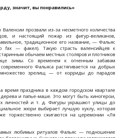
арду, значит, вы понравились»
 Валенсии прозвали из-за несметного количества
ов, и настоящий пожар из фигур-великанов,
равильное, традиционное его название, — Фальяс
го fax — факел). Такую страсть валенсийцев к
старинным обычаем местных столяров и плотников
нце зимы. Со временем к огненным забавам
 современного Фальяса растягивается на добрых
 множество зрелищ — от корриды до парадов
 время праздника в каждом городском квартале
дерева и папье-маше. Это могут быть киногерои,
х личностей и т. д. Фигуры украшают улицы до
циальное жюри выбирает лучшую куклу, которая
 же торжественно сжигаются на церемонии «Ля
 самых любимых ритуалов Фальяс — подношение
ех беззащитных. Сначала на площади сооружается