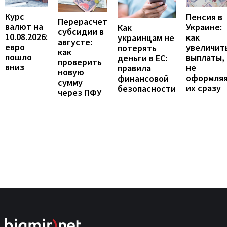
Курс
Пенсия в
Перерасчет
валют на
Украине:
Как
субсидии в
10.08.2026:
как
украинцам не
августе:
евро
увеличит
потерять
как
пошло
выплаты,
деньги в ЕС:
проверить
вниз
не
правила
новую
оформля
финансовой
сумму
их сразу
безопасности
через ПФУ