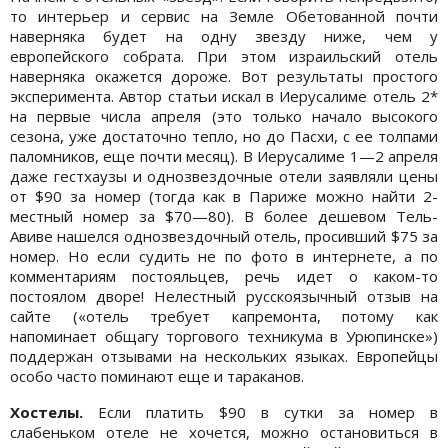
то интерьер и сервис на Земле Обетованной почти
наверняка будет на одну звезду ниже, чем у
европейского собрата. При этом израильский отель
наверняка окажется дороже. Вот результаты простого
эксперимента. Автор статьи искал в Иерусалиме отель 2*
на первые числа апреля (это только начало высокого
сезона, уже достаточно тепло, но до Пасхи, с ее толпами
паломников, еще почти месяц). В Иерусалиме 1—2 апреля
даже гестхаузы и однозвездочные отели заявляли цены
от $90 за номер (тогда как в Париже можно найти 2-
местный номер за $70—80). В более дешевом Тель-
Авиве нашелся однозвездочный отель, просивший $75 за
номер. Но если судить не по фото в интернете, а по
комментариям постояльцев, речь идет о каком-то
постоялом дворе! Нелестный русскоязычный отзыв на
сайте («отель требует капремонта, потому как
напоминает общагу торгового техникума в Урюпинске»)
поддержан отзывами на нескольких языках. Европейцы
особо часто поминают еще и тараканов.
Хостелы.
Если платить $90 в сутки за номер в
слабеньком отеле не хочется, можно остановиться в