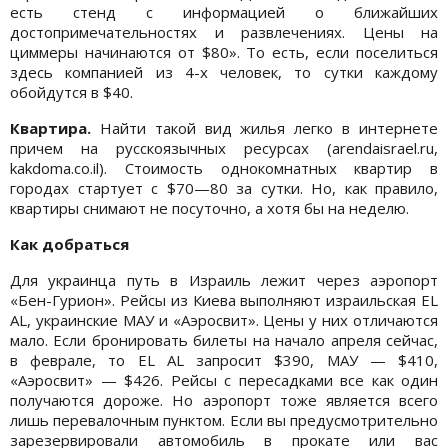
есть стенд с информацией о ближайших
достопримечательностях и развлечениях. Цены на
циммеры начинаются от $80». То есть, если поселиться
здесь компанией из 4-х человек, то сутки каждому
обойдутся в $40.
Квартира.
Найти такой вид жилья легко в интернете
причем на русскоязычных ресурсах (arendaisrael.ru,
kakdoma.co.il). Стоимость однокомнатных квартир в
городах стартует с $70—80 за сутки. Но, как правило,
квартиры снимают не посуточно, а хотя бы на неделю.
Как добраться
Для украинца путь в Израиль лежит через аэропорт
«Бен-Гурион». Рейсы из Киева выполняют израильская EL
AL, украинские МАУ и «Аэросвит». Цены у них отличаются
мало. Если бронировать билеты на начало апреля сейчас,
в феврале, то EL AL запросит $390, МАУ — $410,
«Аэросвит» — $426. Рейсы с пересадками все как один
получаются дороже. Но аэропорт тоже является всего
лишь перевалочным пунктом. Если вы предусмотрительно
зарезервировали автомобиль в прокате или вас