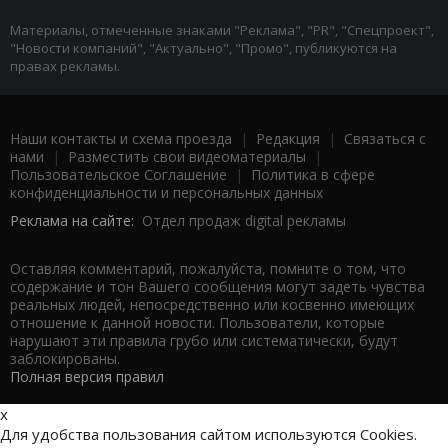
Материалы, отмеченные знаками "Реклама", "PR", "Спецпроект",
"Новости компаний", "Актуально", "Промо", публикуются на
правах рекламы.
Наши контакты и схема проезда
|
Редакция
|
Связаться с
нами
|
Разместить свои видеоматериалы
|
Пользовательское Соглашение
|
Политика в сфере
конфиденциальности и персональных данных
Реклама на сайте:
Отдел продаж digital рекламы
Оставляя комментарий, пожалуйста, помните о том, что
содержание и тон Вашего сообщения могут задеть чувства
реальных людей, непосредственно или косвенно имеющих
отношение к данной новости. Пользователи, которые
нарушают эти правила грубо или систематически, будут
заблокированы.
Полная версия правил
x
Для удобства пользования сайтом используются Cookies.