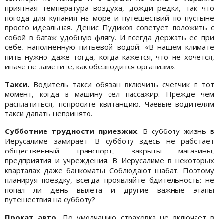
приятная температура воздуха, дожди редки, так что
погода для купания на море и путешествий по пустыне
просто идеальная. Денис Пудиков советует положить с
собой в багаж удобную флягу. И всегда держать ее при
себе, наполненную питьевой водой: «В нашем климате
пить нужно даже тогда, когда кажется, что не хочется,
иначе не заметите, как обезводится организм».
Такси.
Водитель такси обязан включить счетчик в тот
момент, когда в машину сел пассажир. Прежде чем
расплатиться, попросите квитанцию. Чаевые водителям
такси давать непринято.
Субботние трудности приезжих
. В субботу жизнь в
Иерусалиме замирает. В субботу здесь не работает
общественный транспорт, закрыты магазины,
предприятия и учреждения. В Иерусалиме в некоторых
кварталах даже банкоматы Соблюдают шабат. Поэтому
планируя поездку, всегда проявляйте бдительность: не
попал ли день вылета и другие важные этапы
путешествия на субботу?
Прокат авто.
По умолчанию страховка не включает в