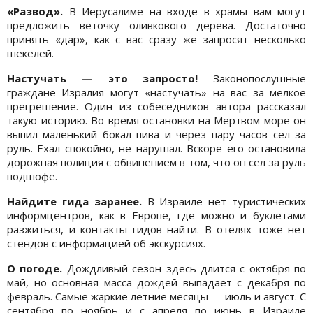
«Развод».
В Иерусалиме на входе в храмы вам могут
предложить веточку оливкового дерева. Достаточно
принять «дар», как с вас сразу же запросят несколько
шекелей.
Настучать — это запросто!
Законопослушные
граждане Изралия могут «настучать» на вас за мелкое
прегрешение. Один из собеседников автора рассказал
такую историю. Во время остановки на Мертвом море он
выпил маленький бокал пива и через пару часов сел за
руль. Ехал спокойно, не нарушал. Вскоре его остановила
дорожная полиция с обвинением в том, что он сел за руль
подшофе.
Найдите гида заранее.
В Израиле нет туристических
информцентров, как в Европе, где можно и буклетами
разжиться, и контакты гидов найти. В отелях тоже нет
стендов с информацией об экскурсиях.
О погоде.
Дождливый сезон здесь длится с октября по
май, но основная масса дождей выпадает с декабря по
февраль. Самые жаркие летние месяцы — июль и август. С
сентября по ноябрь и с апреля по июнь в Израиле