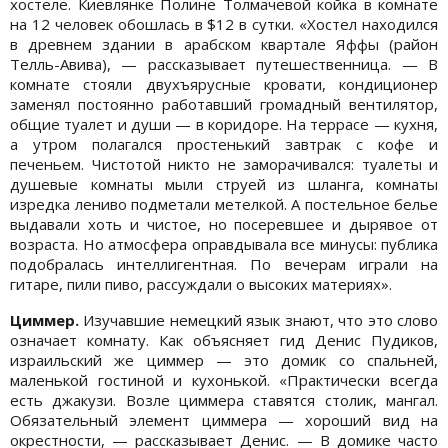
хостеле. Киевлянке Полине Толмачевой койка в комнате
на 12 человек обошлась в $12 в сутки. «Хостел находился
в древнем здании в арабском квартале Яффы (район
Телль-Авива), — рассказывает путешественница. — В
комнате стояли двухъярусные кровати, кондиционер
заменял постоянно работавший громадный вентилятор,
общие туалет и души — в коридоре. На террасе — кухня,
а утром полагался простенький завтрак с кофе и
печеньем. Чистотой никто не заморачивался: туалеты и
душевые комнаты мыли струей из шланга, комнаты
изредка лениво подметали метелкой. А постельное белье
выдавали хоть и чистое, но посеревшее и дырявое от
возраста. Но атмосфера оправдывала все минусы: публика
подобралась интеллигентная. По вечерам играли на
гитаре, пили пиво, рассуждали о высоких материях».
Циммер.
Изучавшие немецкий язык знают, что это слово
означает комнату. Как объясняет гид Денис Пудиков,
израильский же циммер — это домик со спальней,
маленькой гостиной и кухонькой. «Практически всегда
есть джакузи. Возле циммера ставятся столик, мангал.
Обязательный элемент циммера — хороший вид на
окрестности, — рассказывает Денис. — В домике часто