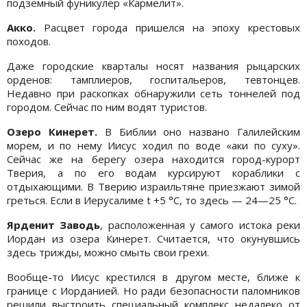
подземный фуникулер «Кармелит».
Акко.
Расцвет города пришелся на эпоху крестовых
походов.
Даже городские кварталы носят названия рыцарских
орденов: тамплиеров, госпитальеров, тевтонцев.
Недавно при раскопках обнаружили сеть тоннелей под
городом. Сейчас по ним водят туристов.
Озеро Кинерет.
В Библии оно названо Галилейским
морем, и по нему Иисус ходил по воде «аки по суху».
Сейчас же на берегу озера находится город-курорт
Тверия, а по его водам курсируют кораблики с
отдыхающими. В Тверию израильтяне приезжают зимой
греться. Если в Иерусалиме t +5 °С, то здесь — 24—25 °С.
Ярденит Заводь
, расположенная у самого истока реки
Иордан из озера Кинерет. Считается, что окунувшись
здесь трижды, можно смыть свои грехи.
Вообще-то Иисус крестился в другом месте, ближе к
границе с Иорданией. Но ради безопасности паломников
решили выстроить специальный комплекс недалеко от