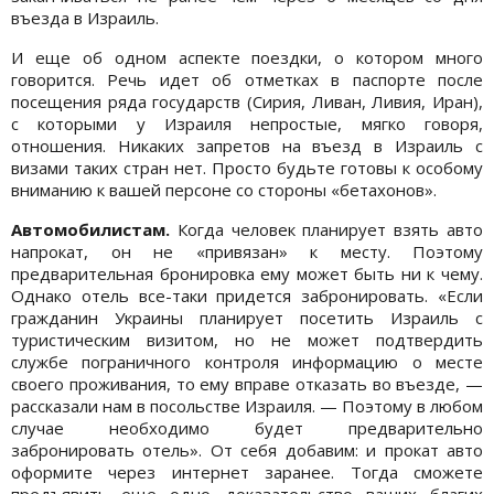
въезда в Израиль.
И еще об одном аспекте поездки, о котором много
говорится. Речь идет об отметках в паспорте после
посещения ряда государств (Сирия, Ливан, Ливия, Иран),
с которыми у Израиля непростые, мягко говоря,
отношения. Никаких запретов на въезд в Израиль с
визами таких стран нет. Просто будьте готовы к особому
вниманию к вашей персоне со стороны «бетахонов».
Автомобилистам.
Когда человек планирует взять авто
напрокат, он не «привязан» к месту. Поэтому
предварительная бронировка ему может быть ни к чему.
Однако отель все-таки придется забронировать. «Если
гражданин Украины планирует посетить Израиль с
туристическим визитом, но не может подтвердить
службе пограничного контроля информацию о месте
своего проживания, то ему вправе отказать во въезде, —
рассказали нам в посольстве Израиля. — Поэтому в любом
случае необходимо будет предварительно
забронировать отель». От себя добавим: и прокат авто
оформите через интернет заранее. Тогда сможете
предъявить еще одно доказательство ваших благих