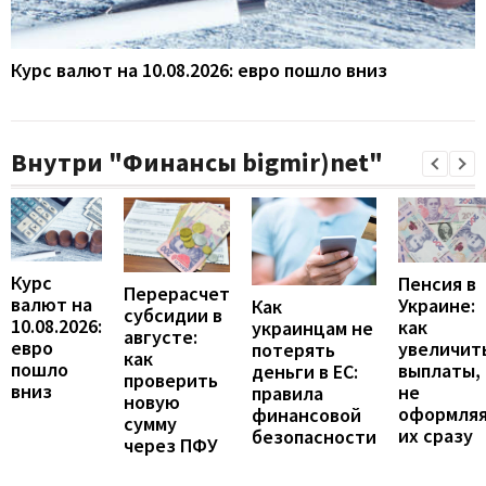
Курс валют на 10.08.2026: евро пошло вниз
Внутри "Финансы bigmir)net"
Курс
Пенсия в
Перерасчет
валют на
Украине:
Как
субсидии в
10.08.2026:
как
украинцам не
августе:
евро
увеличит
потерять
как
пошло
выплаты,
деньги в ЕС:
проверить
вниз
не
правила
новую
оформля
финансовой
сумму
их сразу
безопасности
через ПФУ