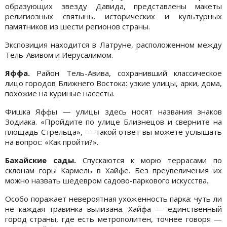
образующих звезду Давида, представлены макеты
религиозных святынь, исторических и культурных
памятников из шести регионов страны.
Экспозиция находится в Латруне, расположенном между
Тель-Авивом и Иерусалимом.
Яффа.
Район Тель-Авива, сохранивший классическое
лицо городов Ближнего Востока: узкие улицы, арки, дома,
похожие на куриные насесты.
Фишка Яффы — улицы здесь носят названия знаков
Зодиака. «Пройдите по улице Близнецов и сверните на
площадь Стрельца», — такой ответ вы можете услышать
на вопрос: «Как пройти?».
Бахайские сады.
Спускаются к морю террасами по
склонам горы Кармель в Хайфе. Без преувеличения их
можно назвать шедевром садово-паркового искусства.
Особо поражает невероятная ухоженность парка: чуть ли
не каждая травинка вылизана. Хайфа — единственный
город страны, где есть метрополитен, точнее говоря —