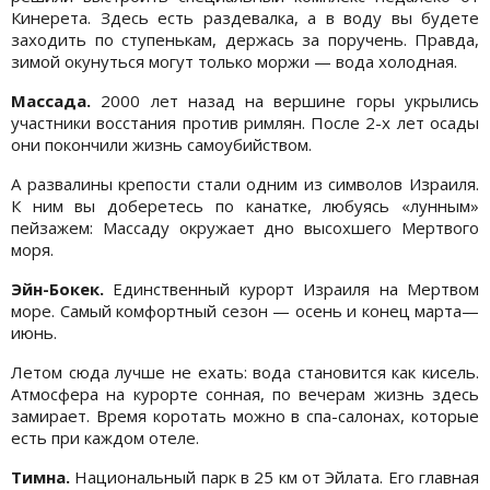
Кинерета. Здесь есть раздевалка, а в воду вы будете
заходить по ступенькам, держась за поручень. Правда,
зимой окунуться могут только моржи — вода холодная.
Массада.
2000 лет назад на вершине горы укрылись
участники восстания против римлян. После 2-х лет осады
они покончили жизнь самоубийством.
А развалины крепости стали одним из символов Израиля.
К ним вы доберетесь по канатке, любуясь «лунным»
пейзажем: Массаду окружает дно высохшего Мертвого
моря.
Эйн-Бокек.
Единственный курорт Израиля на Мертвом
море. Самый комфортный сезон — осень и конец марта—
июнь.
Летом сюда лучше не ехать: вода становится как кисель.
Атмосфера на курорте сонная, по вечерам жизнь здесь
замирает. Время коротать можно в спа-салонах, которые
есть при каждом отеле.
Тимна.
Национальный парк в 25 км от Эйлата. Его главная