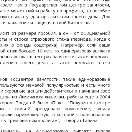
казали нам в Государственном центре занятости,
а не может найти работу по профилю, то пособие
ную выплату для организации своего дела. Для
сти заявление и защитить свой бизнес-план.
сит от размера пособия, а он - от официальной
ты и строка страхового стажа (периода, когда с
ения в фонды соцстраха). Например, если ваша
овой стаж больше 10 лет, то единоразовая выплата
азовых выплат в центрах занятости также помогают
ведению своего дела, а также помогают в его
иков Госцентра занятости, такие единоразовые
пользуются немалой популярностью и есть много
ти скромные деньги действительно начинали свое
нцева из Лисичанска лишилась работы еще в 2004
хером. Тогда ей было 47 лет. "Получив в центре
мы с семьей арендовали помещение, купили
крыли парикмахерскую, в которой я полноправная
оту трем бывшим коллегам", - говорит Галина.
Винницы на единоразовую выплату купила