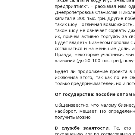
предприятиях", - рассказал нам о
Днепропетровска Станислав Николе
капитал в 300 тыс. грн. Другие поб
таких шоу - отличная возможность, 
таком шоу не означает сорвать дж
их, причем активно торгуясь за с
будет владеть бизнесом пополам с
соглашаться и на меньшие доли, и
Правда, некоторые участники, чьи
вливаний (до 50-100 тыс. грн.), пол
Будет ли продолжение проекта в э
исключила этого, так как по ее с
только предпринимателей, но и по
От государства: пособие оптом 
Общеизвестно, что малому бизнесу 
наоборот, мешает. Но определенн
получить можно.
В службе занятости.
Те, кто 
сокращению или по согласованию с