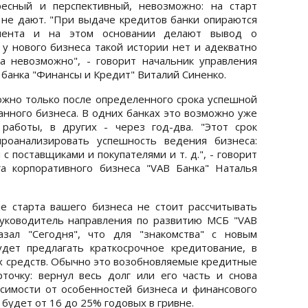
ресный и перспективный, невозможно: на старт
не дают. "При выдаче кредитов банки опираются
иента и на этом основании делают вывод о
 у нового бизнеса такой истории нет и адекватно
а невозможно", - говорит начальник управления
 банка "Финансы и Кредит" Виталий Синенко.
можно только после определенного срока успешной
нного бизнеса. В одних банках это возможно уже
работы, в других - через год-два. "Этот срок
роанализировать успешность ведения бизнеса:
с поставщиками и покупателями и т. д.", - говорит
а корпоративного бизнеса "VAВ Банка" Наталья
е старта вашего бизнеса не стоит рассчитывать
Руководитель направления по развитию МСБ "VAВ
азал "Сегодня", что для "знакомства" с новым
удет предлагать краткосрочное кредитование, в
х средств. Обычно это возобновляемые кредитные
точку: вернул весь долг или его часть и снова
симости от особенностей бизнеса и финансового
 будет от 16 до 25% годовых в гривне.