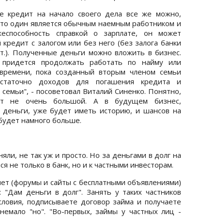
е кредит на начало своего дела все же можно,
о-то один является обычным наемным работником и
еспособность справкой о зарплате, он может
кредит с залогом или без него (без залога банки
вт.). Полученные деньги можно вложить в бизнес.
придется продолжать работать по найму или
времени, пока созданный вторым членом семьи
статочно доходов для погашения кредита и
семьи", - посоветовал Виталий Синенко. Понятно,
ет не очень большой. А в будущем бизнес,
 деньги, уже будет иметь историю, и шансов на
будет намного больше.
няли, не так уж и просто. Но за деньгами в долг на
 не только в банк, но и к частными инвесторам.
т (форумы и сайты с бесплатными объявлениями)
"Дам деньги в долг". Занять у таких частников
словия, подписываете договор займа и получаете
немало "но". "Во-первых, займы у частных лиц -