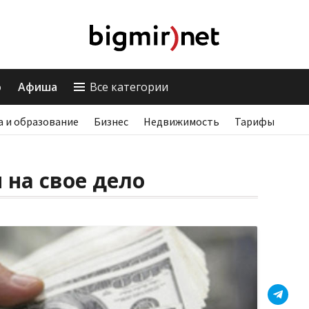
о
Афиша
Все категории
а и образование
Бизнес
Недвижимость
Тарифы
 на свое дело