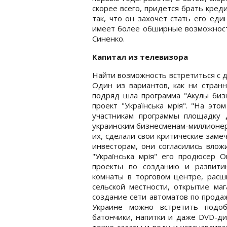
скорее всего, придется брать креди
так, что он захочет стать его еди
имеет более обширные возможности
Синенко.
Капитал из телевизора
Найти возможность встретиться с д
Один из вариантов, как ни странн
подряд шла программа "Акулы бизн
проект "Українська мрія". "На эт
участникам программы площадку 
украинским бизнесменам-миллионер
их, сделали свои критические заме
инвесторам, они согласились вложи
"Українська мрія" его продюсер О
проекты по созданию и развити
комнаты в торговом центре, расш
сельской местности, открытие ма
создание сети автоматов по прода
Украине можно встретить подо
батончики, напитки и даже DVD-ди
также салаты и воду и устанавлива