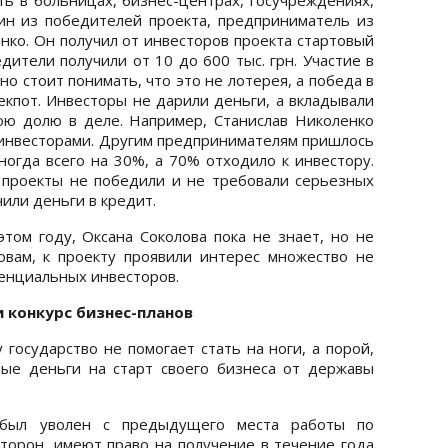
дин из победителей проекта, предприниматель из
нко. Он получил от инвесторов проекта стартовый
едители получили от 10 до 600 тыс. грн. Участие в
но стоит понимать, что это не лотерея, а победа в
екпот. Инвесторы не дарили деньги, а вкладывали
вою долю в деле. Например, Станислав Николенко
 инвесторами. Другим предпринимателям пришлось
ногда всего на 30%, а 70% отходило к инвестору.
 проекты не победили и не требовали серьезных
учили деньги в кредит.
том году, Оксана Соколова пока не знает, но не
ловам, к проекту проявили интерес множество не
тенциальных инвесторов.
и конкурс бизнес-планов
государство не помогает стать на ноги, а порой,
ые деньги на старт своего бизнеса от державы
был уволен с предыдущего места работы по
торон, имеют право на получение в течение года