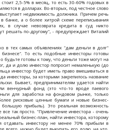
 стоит 2,5-5% в месяц, то есть 30-60% годовых в
ляются в долларах. Во-вторых, под честное слово
 выступает недвижимость должника. Причем речь
к в банке, а о более хитрой схеме переписывания
их, в случае невозврата кредита в суд никто
ут решать по-другому", - предупреждает Виталий
о в тех самых объявлениях "дам деньги в долг"
в бизнесе". То есть подобные инвесторы готовы
о будьте готовы к тому, что деньги тоже могут на
ог, да и долю инвестор попросит немаленькую (до
ельца инвестор будет иметь право вмешиваться в
гда инвесторы, за которыми закрепилось название
ельски. Бывает, предпринимателям удается найти
ли венчурный фонд (это что-то вроде паевого
ньги для заработка на фондовом рынке, только
более рисковые ценные бумаги и новые бизнес-
и большую прибыль). Это реальная возможность
е все так просто. "Привлечение инвестора - очень
реальный бизнес-план, найти инвестора, которому
ся отдавать инвестору не менее 70% прибыли в
ее всего, нужно будет выкупать его долю, на что,