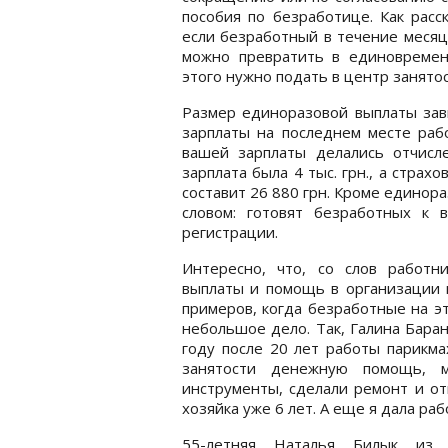
пособия по безработице. Как расс
если безработный в течение месяц
можно превратить в единовремен
этого нужно подать в центр занято
Размер единоразовой выплаты зави
зарплаты на последнем месте рабо
вашей зарплаты делались отчисл
зарплата была 4 тыс. грн., а страх
составит 26 880 грн. Кроме единор
словом: готовят безработных к 
регистрации.
Интересно, что, со слов работн
выплаты и помощь в организации 
примеров, когда безработные на э
небольшое дело. Так, Галина Бара
году после 20 лет работы парикма
занятости денежную помощь, 
инструменты, сделали ремонт и от
хозяйка уже 6 лет. А еще я дала раб
55-летняя Наталья Билык из 