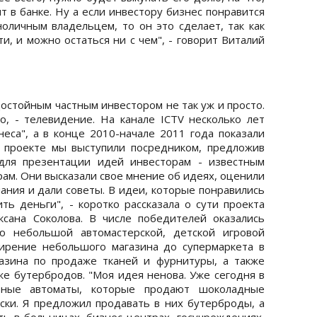
т в банке. Ну а если инвестору бизнес понравится
ноличным владельцем, то он это сделает, так как
, и можно остаться ни с чем", - говорит Виталий
остойным частным инвестором не так уж и просто.
о, - телевидение. На канале ICTV несколько лет
еса", а в конце 2010-начале 2011 года показали
ом проекте мы выступили посредником, предложив
для презентации идей инвесторам - известным
ам. Они высказали свое мнение об идеях, оценили
чания и дали советы. В идеи, которые понравились
ть деньги", - коротко рассказала о сути проекта
ксана Соколова. В числе победителей оказались
ю небольшой автомастерской, детской игровой
ирение небольшого магазина до супермаркета в
газина по продаже тканей и фурнитуры, а также
же бутербродов. "Моя идея ненова. Уже сегодня в
бные автоматы, которые продают шоколадные
ски. Я предложил продавать в них бутерброды, а
ть в больницах, бизнес-центрах, госучреждениях,