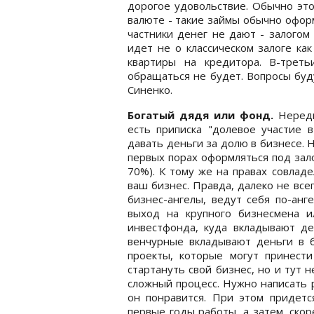
дорогое удовольствие. Обычно это
валюте - такие займы обычно оформ
частники денег не дают - залогом
идет не о классическом залоге ка
квартиры на кредитора. В-треть
обращаться не будет. Вопросы буд
Синенко.
Богатый дядя или фонд.
Нередк
есть приписка "долевое участие 
давать деньги за долю в бизнесе. Н
первых порах оформляться под зал
70%). К тому же на правах совлад
ваш бизнес. Правда, далеко не все
бизнес-ангелы, ведут себя по-анг
выход на крупного бизнесмена и
инвестфонда, куда вкладывают де
венчурные вкладывают деньги в 
проекты, которые могут принест
стартануть свой бизнес, но и тут н
сложный процесс. Нужно написать 
он понравится. При этом придет
первые годы работы, а затем, скор