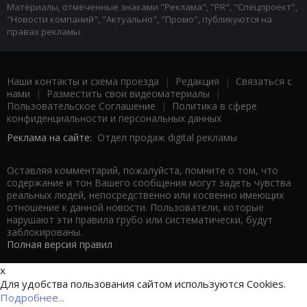
Материалы, отмеченные знаками "Реклама", "PR", "Спецпроект",
"Новости компаний", "Актуально", "Промо", публикуются на
правах рекламы.
Наши контакты и схема проезда
|
Редакция
|
Связаться с
нами
|
Разместить свои видеоматериалы
|
Пользовательское Соглашение
|
Политика в сфере
конфиденциальности и персональных данных
Реклама на сайте:
Отдел продаж digital рекламы
Оставляя комментарий, пожалуйста, помните о том, что
содержание и тон Вашего сообщения могут задеть чувства
реальных людей, непосредственно или косвенно имеющих
отношение к данной новости. Пользователи, которые
нарушают эти правила грубо или систематически, будут
заблокированы.
Полная версия правил
x
Для удобства пользования сайтом используются Cookies.
Подробнее...