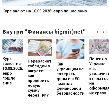
Курс валют на 10.08.2026: евро пошло вниз
Внутри "Финансы bigmir)net"
Курс
Пенсия в
Перерасчет
валют на
Украине:
Как
субсидии в
10.08.2026:
как
украинцам не
августе:
евро
увеличит
потерять
как
пошло
выплаты,
деньги в ЕС:
проверить
вниз
не
правила
новую
оформля
финансовой
сумму
их сразу
безопасности
через ПФУ