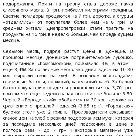
подорожания. Почти на гривну стала дороже пачка
сливочного масла, 8 грн. прибавил килограмм говядины.
Свежие помидоры продаются на 7 грн. дороже, а огурцы
«отдалились» от покупателя более чем на 8 грн.! В
среднем жители Днепропетровска стали тратить на
продукты на 16 грн. в неделю больше, чем в предыдущем
месяце.
Седьмой месяц подряд растут цены в Донецке. В
прошлом месяце донецкое потребительское лукошко,
подсчитанное «Комсомолкой», прибавило 3%, в этом -
еще 3,4%! За последние несколько дней здесь на 10-30
коп. выросли цены на хлеб. В основном «пострадали»
горчичные батоны, пражский, карельский хлеб. За белый
батон покупателям придется раскошелиться на 3,70 грн.,
притом что еще неделю назад он стоил не больше 3,50.
Черный «Бородинский» обойдется на 30 коп. дороже по
сравнению с прошлой неделей (3,85 грн.), «Городская»
булочка стоит уже 2 гривны. Производители связывают
скачок цен на хлеб с резким подорожанием муки, которая
за последние несколько дней подскочила в цене в
полтора раза - до 7 грн. Некоторые магазины уже
вывесили объявление о том, что продают не больше