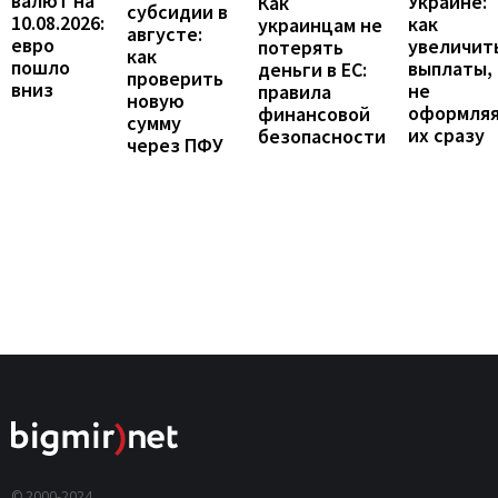
валют на
Украине:
Как
субсидии в
10.08.2026:
как
украинцам не
августе:
евро
увеличит
потерять
как
пошло
выплаты,
деньги в ЕС:
проверить
вниз
не
правила
новую
оформля
финансовой
сумму
их сразу
безопасности
через ПФУ
© 2000-2024,