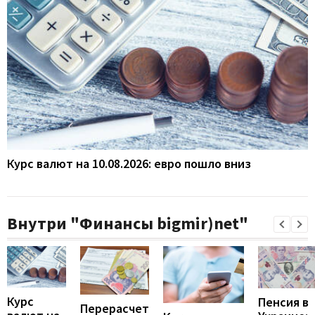
Курс валют на 10.08.2026: евро пошло вниз
Внутри "Финансы bigmir)net"
Курс
Пенсия в
Перерасчет