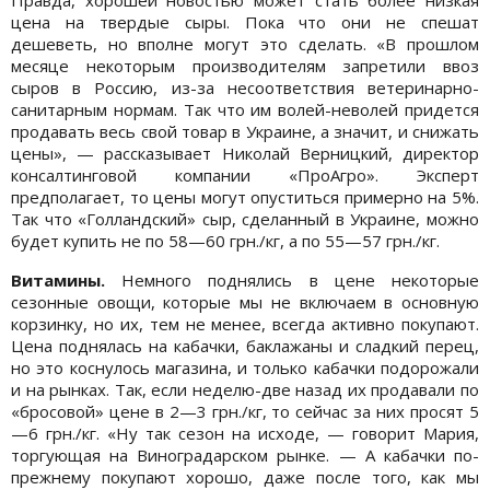
цена на твердые сыры. Пока что они не спешат
дешеветь, но вполне могут это сделать. «В прошлом
месяце некоторым производителям запретили ввоз
сыров в Россию, из-за несоответствия ветеринарно-
санитарным нормам. Так что им волей-неволей придется
продавать весь свой товар в Украине, а значит, и снижать
цены», — рассказывает Николай Верницкий, директор
консалтинговой компании «ПроАгро». Эксперт
предполагает, то цены могут опуститься примерно на 5%.
Так что «Голландский» сыр, сделанный в Украине, можно
будет купить не по 58—60 грн./кг, а по 55—57 грн./кг.
Витамины.
Немного поднялись в цене некоторые
сезонные овощи, которые мы не включаем в основную
корзинку, но их, тем не менее, всегда активно покупают.
Цена поднялась на кабачки, баклажаны и сладкий перец,
но это коснулось магазина, и только кабачки подорожали
и на рынках. Так, если неделю-две назад их продавали по
«бросовой» цене в 2—3 грн./кг, то сейчас за них просят 5
—6 грн./кг. «Ну так сезон на исходе, — говорит Мария,
торгующая на Виноградарском рынке. — А кабачки по-
прежнему покупают хорошо, даже после того, как мы