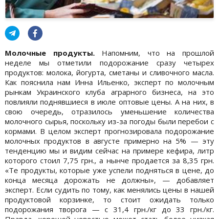
Молочные продукты.
Напомним, что на прошлой
неделе мы отметили подорожание сразу четырех
продуктов: молока, йогурта, сметаны и сливочного масла.
Как пояснила нам Инна Ильенко, эксперт по молочным
рынкам Украинского клуба аграрного бизнеса, на это
повлияли поднявшиеся в июле оптовые цены. А на них, в
свою очередь, отразилось уменьшение количества
молочного сырья, поскольку из-за погоды были перебои с
кормами. В целом эксперт прогнозировала подорожание
молочных продуктов в августе примерно на 5% — эту
тенденцию мы и видим сейчас на примере кефира, литр
которого стоил 7,75 грн., а нынче продается за 8,35 грн.
«Те продукты, которые уже успели подняться в цене, до
конца месяца дорожать не должны», — добавляет
эксперт. Если судить по тому, как менялись цены в нашей
продуктовой корзинке, то стоит ожидать только
подорожания творога — с 31,4 грн./кг до 33 грн./кг.
Правда, хорошей новостью может стать более низкая