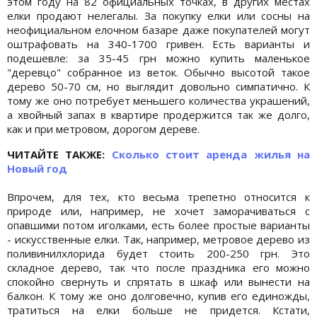
этом году на 82 официальных точках, в других местах
елки продают нелегалы. За покупку елки или сосны на
неофициальном елочном базаре даже покупателей могут
оштрафовать на 340-1700 гривен. Есть варианты и
подешевле: за 35-45 грн можно купить маленькое
"деревцо" собранное из веток. Обычно высотой такое
дерево 50-70 см, но выглядит довольно симпатично. К
тому же оно потребует меньшего количества украшений,
а хвойный запах в квартире продержится так же долго,
как и при метровом, дорогом дереве.
ЧИТАЙТЕ ТАКЖЕ:
Сколько стоит аренда жилья на
Новый год
Впрочем, для тех, кто весьма трепетно относится к
природе или, например, не хочет заморачиваться с
опавшими потом иголками, есть более простые варианты
- искусственные елки. Так, например, метровое дерево из
поливинилхлорида будет стоить 200-250 грн. Это
складное дерево, так что после праздника его можно
спокойно свернуть и спрятать в шкаф или вынести на
балкон. К тому же оно долговечно, купив его единожды,
тратиться на елки больше не придется. Кстати,