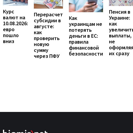
Курс
Пенсия в
Перерасчет
валют на
Украине:
Как
субсидии в
10.08.2026:
как
украинцам не
августе:
евро
увеличит
потерять
как
пошло
выплаты,
деньги в ЕС:
проверить
вниз
не
правила
новую
оформля
финансовой
сумму
их сразу
безопасности
через ПФУ