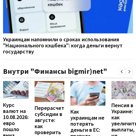
Украинцам напомнили о сроках использования
"Национального кэшбека": когда деньги вернут
государству
Внутри "Финансы bigmir)net"
Курс
Пенсия в
Перерасчет
валют на
Украине:
Как
субсидии в
10.08.2026:
как
украинцам не
августе:
евро
увеличит
потерять
как
пошло
выплаты,
деньги в ЕС:
проверить
вниз
не
правила