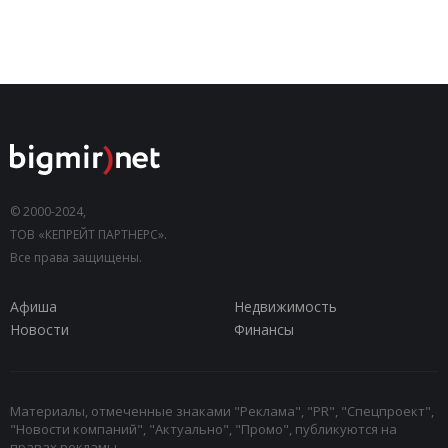
© 2000-2024,
ТОВ «КЕПРЕЙТ ПАРТНЕРС».
Все права защищены.
Афиша
Недвижимость
Новости
Финансы
Материалы, отмеченные знаками "Реклама", "PR", "Спецпроект",
"Новости компаний", "Актуально", "Промо", публикуются на
правах рекламы.