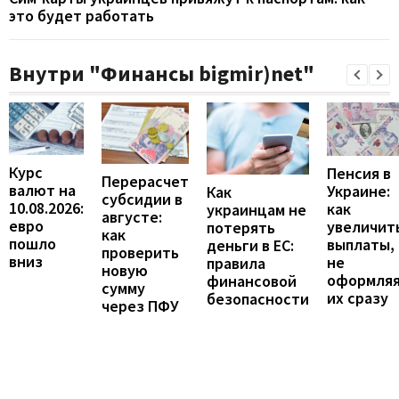
это будет работать
Внутри "Финансы bigmir)net"
Курс
Пенсия в
Перерасчет
валют на
Украине:
Как
субсидии в
10.08.2026:
как
украинцам не
августе:
евро
увеличит
потерять
как
пошло
выплаты,
деньги в ЕС:
проверить
вниз
не
правила
новую
оформля
финансовой
сумму
их сразу
безопасности
через ПФУ