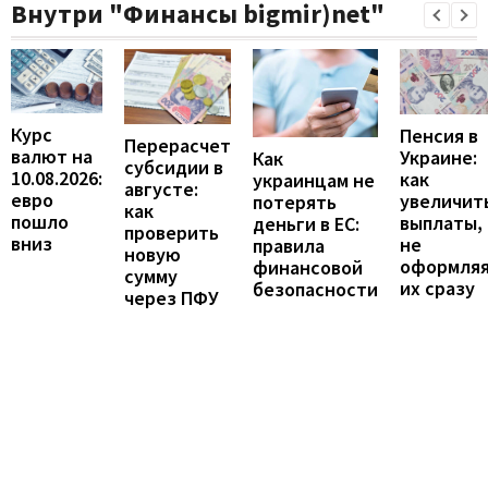
Внутри "Финансы bigmir)net"
Курс
Пенсия в
Перерасчет
валют на
Украине:
Как
субсидии в
10.08.2026:
как
украинцам не
августе:
евро
увеличит
потерять
как
пошло
выплаты,
деньги в ЕС:
проверить
вниз
не
правила
новую
оформля
финансовой
сумму
их сразу
безопасности
через ПФУ